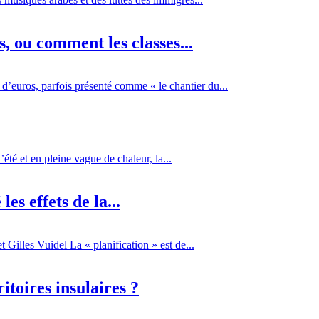
 ou comment les classes...
d’euros, parfois présenté comme « le chantier du...
té et en pleine vague de chaleur, la...
es effets de la...
Gilles Vuidel La « planification » est de...
itoires insulaires ?