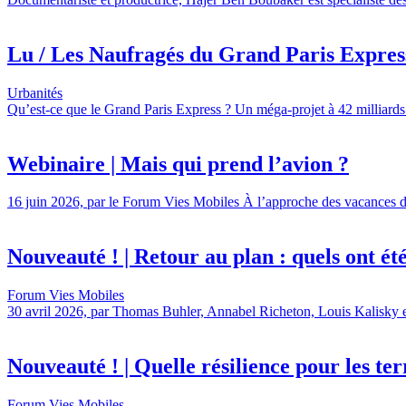
Lu / Les Naufragés du Grand Paris Express,
Urbanités
Qu’est-ce que le Grand Paris Express ? Un méga-projet à 42 milliards 
Webinaire | Mais qui prend l’avion ?
16 juin 2026, par le Forum Vies Mobiles À l’approche des vacances d’é
Nouveauté ! | Retour au plan : quels ont été l
Forum Vies Mobiles
30 avril 2026, par Thomas Buhler, Annabel Richeton, Louis Kalisky et 
Nouveauté ! | Quelle résilience pour les terr
Forum Vies Mobiles