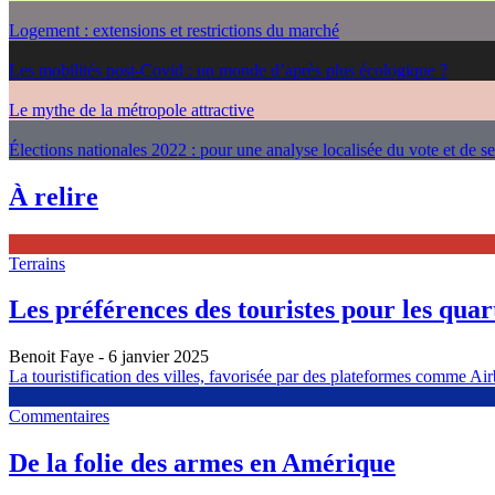
Logement : extensions et restrictions du marché
Les mobilités post-Covid : un monde d’après plus écologique ?
Le mythe de la métropole attractive
Élections nationales 2022 : pour une analyse localisée du vote et de s
À relire
Terrains
Les préférences des touristes pour les quarti
Benoit Faye
- 6 janvier 2025
La touristification des villes, favorisée par des plateformes comme Airb
Commentaires
De la folie des armes en Amérique