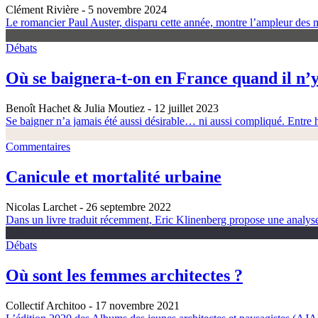
Clément Rivière
- 5 novembre 2024
Le romancier Paul Auster, disparu cette année, montre l’ampleur des m
Débats
Où se baignera-t-on en France quand il n’y
Benoît Hachet & Julia Moutiez
- 12 juillet 2023
Se baigner n’a jamais été aussi désirable… ni aussi compliqué. Entre h
Commentaires
Canicule et mortalité urbaine
Nicolas Larchet
- 26 septembre 2022
Dans un livre traduit récemment, Eric Klinenberg propose une analyse é
Débats
Où sont les femmes architectes ?
Collectif Architoo
- 17 novembre 2021