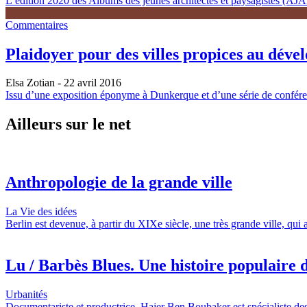
L’édition 2020 des Albums des jeunes architectes et paysagistes (AJAP)
Commentaires
Plaidoyer pour des villes propices au déve
Elsa Zotian
- 22 avril 2016
Issu d’une exposition éponyme à Dunkerque et d’une série de conférenc
Ailleurs sur le net
Anthropologie de la grande ville
La Vie des idées
Berlin est devenue, à partir du XIXe siècle, une très grande ville, qui
Lu / Barbès Blues. Une histoire populaire d
Urbanités
Documentariste et productrice, Hajer Ben Boubaker est spécialiste des