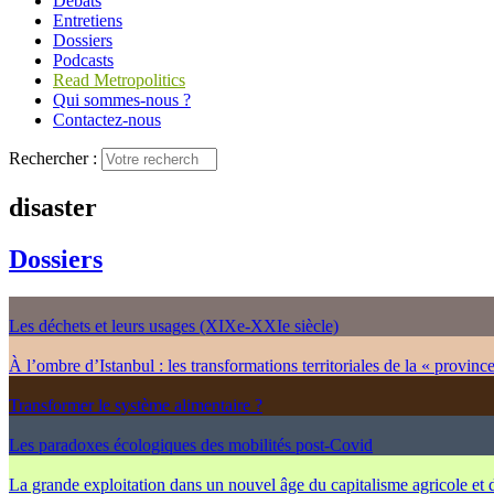
Débats
Entretiens
Dossiers
Podcasts
Read Metropolitics
Qui sommes-nous ?
Contactez-nous
Rechercher :
disaster
Dossiers
Les déchets et leurs usages (XIXe-XXIe siècle)
À l’ombre d’Istanbul : les transformations territoriales de la « provinc
Transformer le système alimentaire ?
Les paradoxes écologiques des mobilités post-Covid
La grande exploitation dans un nouvel âge du capitalisme agricole et