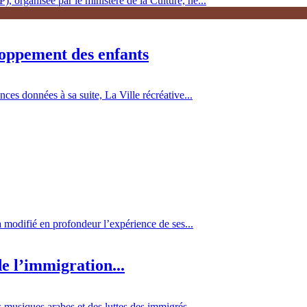
, organisée par le ministère de la Culture, ne...
loppement des enfants
es données à sa suite, La Ville récréative...
 a modifié en profondeur l’expérience de ses...
e l’immigration...
 musiques arabes et des luttes des immigrés...