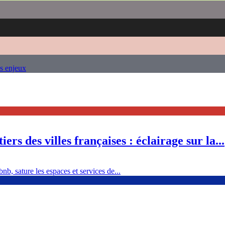
es enjeux
ers des villes françaises : éclairage sur la...
nb, sature les espaces et services de...