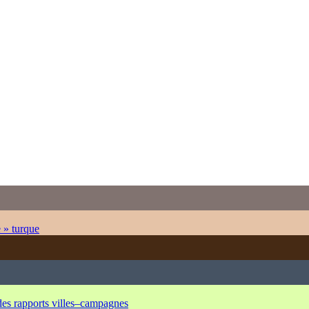
e » turque
 des rapports villes–campagnes