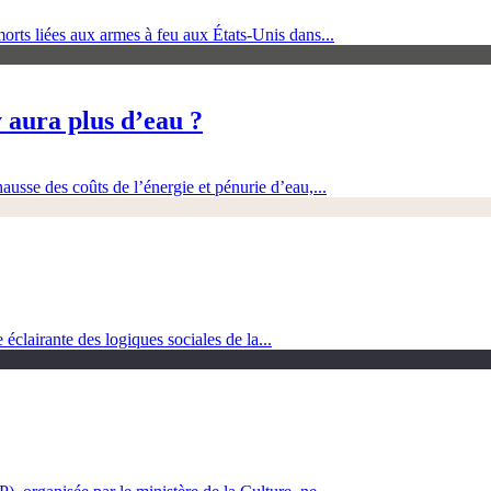
orts liées aux armes à feu aux États-Unis dans...
 aura plus d’eau ?
ausse des coûts de l’énergie et pénurie d’eau,...
clairante des logiques sociales de la...