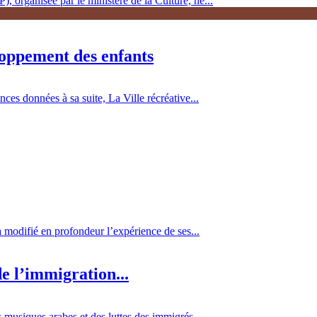
, organisée par le ministère de la Culture, ne...
loppement des enfants
es données à sa suite, La Ville récréative...
 a modifié en profondeur l’expérience de ses...
e l’immigration...
 musiques arabes et des luttes des immigrés...