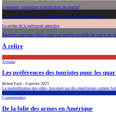
Logement : extensions et restrictions du marché
Les mobilités post-Covid : un monde d’après plus écologique ?
Le mythe de la métropole attractive
Élections nationales 2022 : pour une analyse localisée du vote et de s
À relire
Terrains
Les préférences des touristes pour les quarti
Benoit Faye
- 6 janvier 2025
La touristification des villes, favorisée par des plateformes comme Airb
Commentaires
De la folie des armes en Amérique