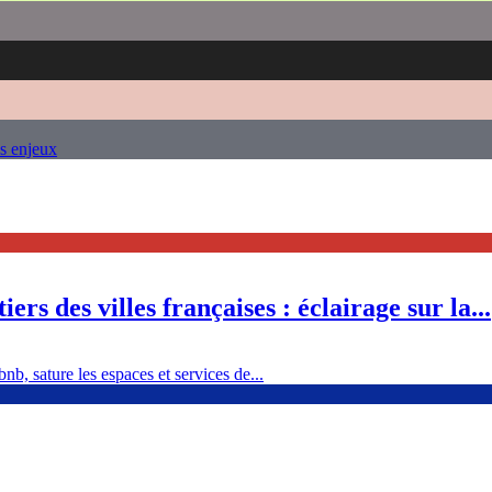
es enjeux
ers des villes françaises : éclairage sur la...
nb, sature les espaces et services de...