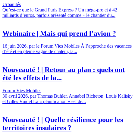
Urbanités
Qu’est-ce que le Grand Paris Express ? Un méga-projet à 42
milliards d’euros, parfois présenté comme « le chantier du...
Webinaire | Mais qui prend l’avion ?
16 juin 2026, par le Forum Vies Mobiles À l’approche des vacances
d’été et en pleine vague de chaleur, la...
Nouveauté ! | Retour au plan : quels ont
été les effets de la...
Forum Vies Mobiles
30 avril 2026, par Thomas Buhler, Annabel Richeton, Louis Kalisky
et Gilles Vuidel La « planification » est de...
Nouveauté ! | Quelle résilience pour les
territoires insulaires ?