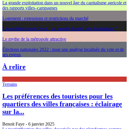
La grande exploitation dans un nouvel âge du capitalisme agricole et
des rapports villes–campagnes
Logement : extensions et restrictions du marché
Les mobilités post-Covid : un monde d’après plus écologique ?
Le mythe de la métropole attractive
Élections nationales 2022 : pour une analyse localisée du vote et de
ses enjeux
À relire
Terrains
Les préférences des touristes pour les
quartiers des villes françaises : éclairage
sur la...
Benoit Faye
- 6 janvier 2025