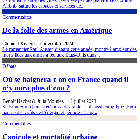
La touristification des villes, favorisée par des plateformes comme
Airbnb, sature les espaces et services de...
Commentaires
De la folie des armes en Amérique
Clément Rivière
- 5 novembre 2024
Le romancier Paul Auster, disparu cette année, montre l’ampleur des
morts liées aux armes à feu aux États-Unis dans...
Débats
Où se baignera-t-on en France quand il
n’y aura plus d’eau ?
Benoît Hachet & Julia Moutiez
- 12 juillet 2023
Se baigner n’a jamais été aussi désirable… ni aussi compliqué. Entre
hausse des coûts de l’énergie et pénurie d’eau,...
Commentaires
Canicule et mortalité urbaine