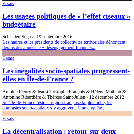
Essais
Les usages politiques de « l’effet ciseaux »
budgétaire
Sébastien Ségas
- 19 septembre 2016
Les maires et les présidents de collectivités territoriales dénoncent
depuis des années le « désengagement financier...
Essais
Les inégalités socio-spatiales progressent-
elles en Île-de-France ?
Antoine Fleury & Jean-Christophe François & Hélène Mathian &
Antonine Ribardière & Thérèse Saint-Julien
- 12 décembre 2012
Si l’Île-de-France reste la région française la plus riche, les
contrastes socio-spatiaux s’y aggravent. Une enquête...
Essais
La décentralisation : retour sur deux