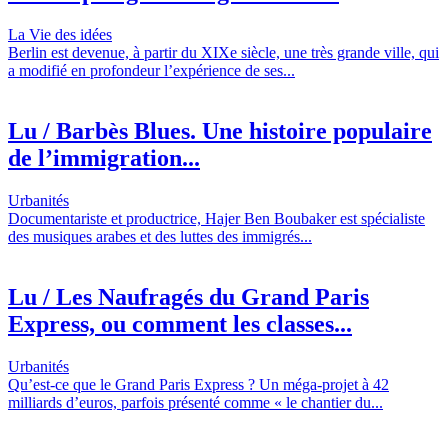
La Vie des idées
Berlin est devenue, à partir du XIXe siècle, une très grande ville, qui
a modifié en profondeur l’expérience de ses...
Lu / Barbès Blues. Une histoire populaire
de l’immigration...
Urbanités
Documentariste et productrice, Hajer Ben Boubaker est spécialiste
des musiques arabes et des luttes des immigrés...
Lu / Les Naufragés du Grand Paris
Express, ou comment les classes...
Urbanités
Qu’est-ce que le Grand Paris Express ? Un méga-projet à 42
milliards d’euros, parfois présenté comme « le chantier du...