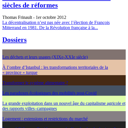
siècles de réformes
Thomas Frinault
- 1er octobre 2012
La décentralisation n’est pas née avec l’élection de François
Mitterrand en 1981. De la Révolution française à la...
Dossiers
Les déchets et leurs usages (XIXe-XXIe siècle)
À l’ombre d’Istanbul : les transformations territoriales de la
« province » turque
Transformer le système alimentaire ?
Les paradoxes écologiques des mobilités post-Covid
La grande exploitation dans un nouvel âge du capitalisme agricole et
des rapports villes–campagnes
Logement : extensions et restrictions du marché