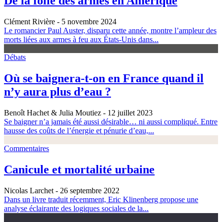
De la folie des armes en Amérique
Clément Rivière
- 5 novembre 2024
Le romancier Paul Auster, disparu cette année, montre l’ampleur des
morts liées aux armes à feu aux États-Unis dans...
Débats
Où se baignera-t-on en France quand il
n’y aura plus d’eau ?
Benoît Hachet & Julia Moutiez
- 12 juillet 2023
Se baigner n’a jamais été aussi désirable… ni aussi compliqué. Entre
hausse des coûts de l’énergie et pénurie d’eau,...
Commentaires
Canicule et mortalité urbaine
Nicolas Larchet
- 26 septembre 2022
Dans un livre traduit récemment, Eric Klinenberg propose une
analyse éclairante des logiques sociales de la...