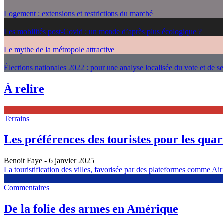
Logement : extensions et restrictions du marché
Les mobilités post-Covid : un monde d’après plus écologique ?
Le mythe de la métropole attractive
Élections nationales 2022 : pour une analyse localisée du vote et de s
À relire
Terrains
Les préférences des touristes pour les quarti
Benoit Faye
- 6 janvier 2025
La touristification des villes, favorisée par des plateformes comme Airb
Commentaires
De la folie des armes en Amérique