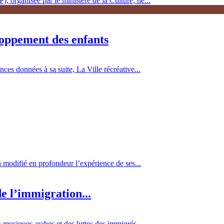
, organisée par le ministère de la Culture, ne...
loppement des enfants
es données à sa suite, La Ville récréative...
 a modifié en profondeur l’expérience de ses...
e l’immigration...
 musiques arabes et des luttes des immigrés...