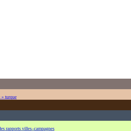
e » turque
 des rapports villes–campagnes