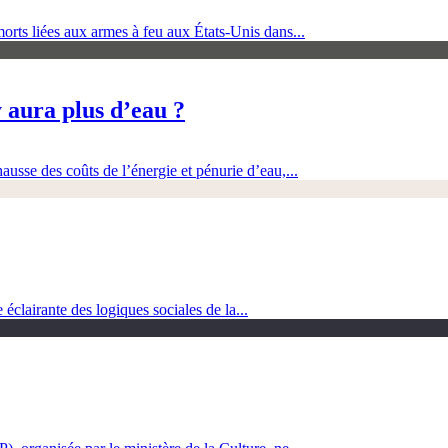
orts liées aux armes à feu aux États-Unis dans...
 aura plus d’eau ?
ausse des coûts de l’énergie et pénurie d’eau,...
clairante des logiques sociales de la...