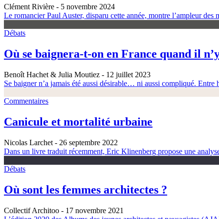
Clément Rivière
- 5 novembre 2024
Le romancier Paul Auster, disparu cette année, montre l’ampleur des m
Débats
Où se baignera-t-on en France quand il n’y
Benoît Hachet & Julia Moutiez
- 12 juillet 2023
Se baigner n’a jamais été aussi désirable… ni aussi compliqué. Entre h
Commentaires
Canicule et mortalité urbaine
Nicolas Larchet
- 26 septembre 2022
Dans un livre traduit récemment, Eric Klinenberg propose une analyse é
Débats
Où sont les femmes architectes ?
Collectif Architoo
- 17 novembre 2021