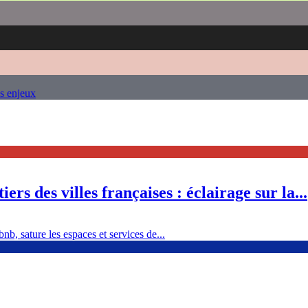
es enjeux
ers des villes françaises : éclairage sur la...
nb, sature les espaces et services de...