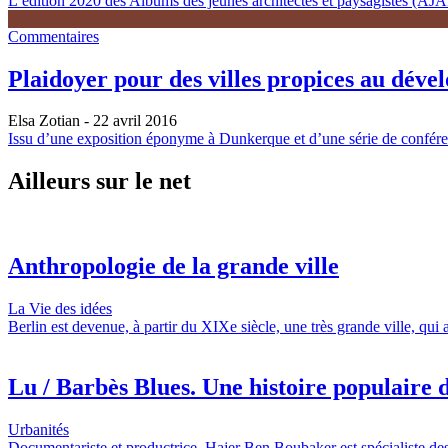
L’édition 2020 des Albums des jeunes architectes et paysagistes (AJAP)
Commentaires
Plaidoyer pour des villes propices au déve
Elsa Zotian
- 22 avril 2016
Issu d’une exposition éponyme à Dunkerque et d’une série de conférenc
Ailleurs sur le net
Anthropologie de la grande ville
La Vie des idées
Berlin est devenue, à partir du XIXe siècle, une très grande ville, qui
Lu / Barbès Blues. Une histoire populaire d
Urbanités
Documentariste et productrice, Hajer Ben Boubaker est spécialiste des