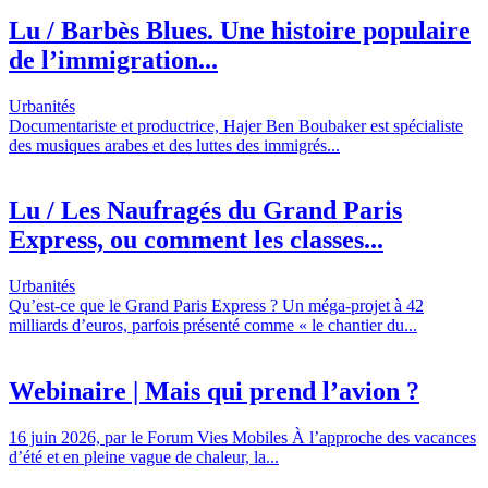
Lu / Barbès Blues. Une histoire populaire
de l’immigration...
Urbanités
Documentariste et productrice, Hajer Ben Boubaker est spécialiste
des musiques arabes et des luttes des immigrés...
Lu / Les Naufragés du Grand Paris
Express, ou comment les classes...
Urbanités
Qu’est-ce que le Grand Paris Express ? Un méga-projet à 42
milliards d’euros, parfois présenté comme « le chantier du...
Webinaire | Mais qui prend l’avion ?
16 juin 2026, par le Forum Vies Mobiles À l’approche des vacances
d’été et en pleine vague de chaleur, la...