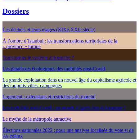
Dossiers
Les déchets et leurs usages (XIXe-XXIe siècle)
À l’ombre d’Istanbul : les transformations territoriales de la
« province » turque
Transformer le système alimentaire ?
Les paradoxes écologiques des mobilités post-Covid
La grande exploitation dans un nouvel âge du capitalisme agricole et
des rapports villes–campagnes
Logement : extensions et restrictions du marché
Les mobilités post-Covid : un monde d’après plus écologique ?
Le mythe de la métropole attractive
Élections nationales 2022 : pour une analyse localisée du vote et de
ses enjeux