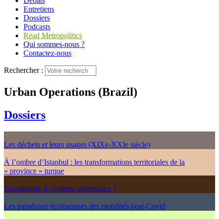
Débats
Entretiens
Dossiers
Podcasts
Read Metropolitics
Qui sommes-nous ?
Contactez-nous
Rechercher :
Urban Operations (Brazil)
Dossiers
Les déchets et leurs usages (XIXe-XXIe siècle)
À l’ombre d’Istanbul : les transformations territoriales de la
« province » turque
Transformer le système alimentaire ?
Les paradoxes écologiques des mobilités post-Covid