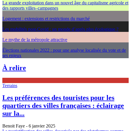
La grande exploitation dans un nouvel âge du capitalisme agricole et
des rapports villes–campagnes
Logement : extensions et restrictions du marché
Les mobilités post-Covid : un monde d’après plus écologique ?
Le mythe de la métropole attractive
Élections nationales 2022 : pour une analyse localisée du vote et de
ses enjeux
À relire
Terrains
Les préférences des touristes pour les
quartiers des villes françaises : éclairage
sur la...
Benoit Faye
- 6 janvier 2025