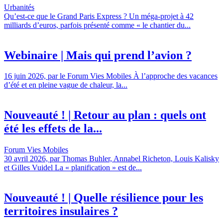
Urbanités
Qu’est-ce que le Grand Paris Express ? Un méga-projet à 42
milliards d’euros, parfois présenté comme « le chantier du...
Webinaire | Mais qui prend l’avion ?
16 juin 2026, par le Forum Vies Mobiles À l’approche des vacances
d’été et en pleine vague de chaleur, la...
Nouveauté ! | Retour au plan : quels ont
été les effets de la...
Forum Vies Mobiles
30 avril 2026, par Thomas Buhler, Annabel Richeton, Louis Kalisky
et Gilles Vuidel La « planification » est de...
Nouveauté ! | Quelle résilience pour les
territoires insulaires ?