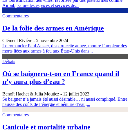
La touristification des villes, favorisée par des plateformes comme
Airbnb, sature les espaces et services de...
Commentaires
De la folie des armes en Amérique
Clément Rivière
- 5 novembre 2024
Le romancier Paul Auster, disparu cette année, montre l’ampleur des
morts liées aux armes à feu aux États-Unis dans...
Débats
Où se baignera-t-on en France quand il
n’y aura plus d’eau ?
Benoît Hachet & Julia Moutiez
- 12 juillet 2023
Se baigner n’a jamais été aussi désirable… ni aussi compliqué. Entre
hausse des coûts de l’énergie et pénurie d’eau,...
Commentaires
Canicule et mortalité urbaine