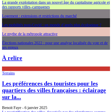
La grande exploitation dans un nouvel âge du capitalisme agricole et
des rapports villes–campagnes
Logement : extensions et restrictions du marché
Les mobilités post-Covid : un monde d’après plus écologique ?
Le mythe de la métropole attractive
Élections nationales 2022 : pour une analyse localisée du vote et de
ses enjeux
À relire
Terrains
Les préférences des touristes pour les
quartiers des villes françaises : éclairage
sur la...
Benoit Faye
- 6 janvier 2025