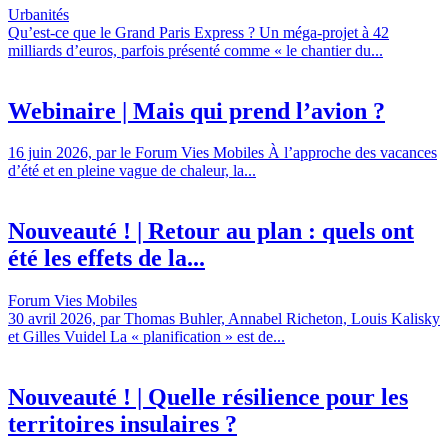
Urbanités
Qu’est-ce que le Grand Paris Express ? Un méga-projet à 42
milliards d’euros, parfois présenté comme « le chantier du...
Webinaire | Mais qui prend l’avion ?
16 juin 2026, par le Forum Vies Mobiles À l’approche des vacances
d’été et en pleine vague de chaleur, la...
Nouveauté ! | Retour au plan : quels ont
été les effets de la...
Forum Vies Mobiles
30 avril 2026, par Thomas Buhler, Annabel Richeton, Louis Kalisky
et Gilles Vuidel La « planification » est de...
Nouveauté ! | Quelle résilience pour les
territoires insulaires ?