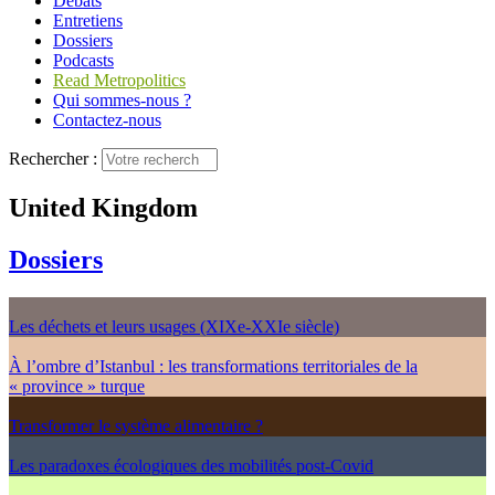
Débats
Entretiens
Dossiers
Podcasts
Read Metropolitics
Qui sommes-nous ?
Contactez-nous
Rechercher :
United Kingdom
Dossiers
Les déchets et leurs usages (XIXe-XXIe siècle)
À l’ombre d’Istanbul : les transformations territoriales de la
« province » turque
Transformer le système alimentaire ?
Les paradoxes écologiques des mobilités post-Covid