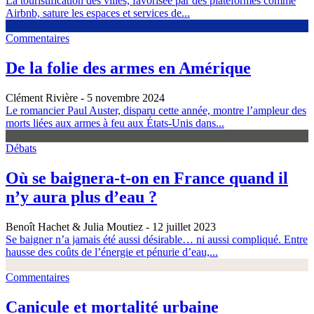
La touristification des villes, favorisée par des plateformes comme
Airbnb, sature les espaces et services de...
Commentaires
De la folie des armes en Amérique
Clément Rivière
- 5 novembre 2024
Le romancier Paul Auster, disparu cette année, montre l’ampleur des
morts liées aux armes à feu aux États-Unis dans...
Débats
Où se baignera-t-on en France quand il
n’y aura plus d’eau ?
Benoît Hachet & Julia Moutiez
- 12 juillet 2023
Se baigner n’a jamais été aussi désirable… ni aussi compliqué. Entre
hausse des coûts de l’énergie et pénurie d’eau,...
Commentaires
Canicule et mortalité urbaine