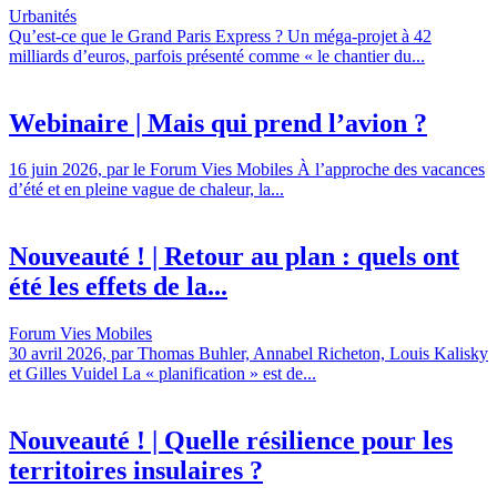
Urbanités
Qu’est-ce que le Grand Paris Express ? Un méga-projet à 42
milliards d’euros, parfois présenté comme « le chantier du...
Webinaire | Mais qui prend l’avion ?
16 juin 2026, par le Forum Vies Mobiles À l’approche des vacances
d’été et en pleine vague de chaleur, la...
Nouveauté ! | Retour au plan : quels ont
été les effets de la...
Forum Vies Mobiles
30 avril 2026, par Thomas Buhler, Annabel Richeton, Louis Kalisky
et Gilles Vuidel La « planification » est de...
Nouveauté ! | Quelle résilience pour les
territoires insulaires ?