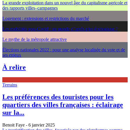
La grande exploitation dans un nouvel âge du capitalisme agricole et
des rapports villes–campagnes
Logement : extensions et restrictions du marché
Les mobilités post-Covid : un monde d’après plus écologique ?
Le mythe de la métropole attractive
Élections nationales 2022 : pour une analyse localisée du vote et de
ses enjeux
À relire
Terrains
Les préférences des touristes pour les
quartiers des villes françaises : éclairage
sur la...
Benoit Faye
- 6 janvier 2025