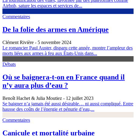
La touristification des villes, favorisée par des plateformes comme
Airbnb, sature les espaces et services de...
Commentaires
De la folie des armes en Amérique
Clément Rivière
- 5 novembre 2024
Le romancier Paul Auster, disparu cette année, montre l’ampleur des
morts liées aux armes à feu aux États-Unis dans...
Débats
Où se baignera-t-on en France quand il
n’y aura plus d’eau ?
Benoît Hachet & Julia Moutiez
- 12 juillet 2023
Se baigner n’a jamais été aussi désirable… ni aussi compliqué. Entre
hausse des coûts de l’énergie et pénurie d’eau,...
Commentaires
Canicule et mortalité urbaine