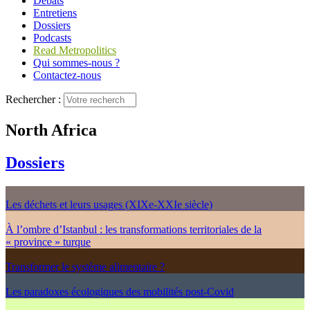
Débats
Entretiens
Dossiers
Podcasts
Read Metropolitics
Qui sommes-nous ?
Contactez-nous
Rechercher :
North Africa
Dossiers
Les déchets et leurs usages (XIXe-XXIe siècle)
À l’ombre d’Istanbul : les transformations territoriales de la
« province » turque
Transformer le système alimentaire ?
Les paradoxes écologiques des mobilités post-Covid