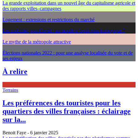
La grande exploitation dans un nouvel âge du capitalisme agricole et
des rapports villes–campagnes
Logement : extensions et restrictions du marché
Les mobilités post-Covid : un monde d’après plus écologique ?
Le mythe de la métropole attractive
Élections nationales 2022 : pour une analyse localisée du vote et de
ses enjeux
À relire
Terrains
Les préférences des touristes pour les
quartiers des villes françaises : éclairage
sur la...
Benoit Faye
- 6 janvier 2025