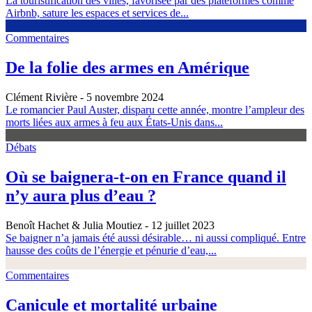
La touristification des villes, favorisée par des plateformes comme
Airbnb, sature les espaces et services de...
Commentaires
De la folie des armes en Amérique
Clément Rivière
- 5 novembre 2024
Le romancier Paul Auster, disparu cette année, montre l’ampleur des
morts liées aux armes à feu aux États-Unis dans...
Débats
Où se baignera-t-on en France quand il
n’y aura plus d’eau ?
Benoît Hachet & Julia Moutiez
- 12 juillet 2023
Se baigner n’a jamais été aussi désirable… ni aussi compliqué. Entre
hausse des coûts de l’énergie et pénurie d’eau,...
Commentaires
Canicule et mortalité urbaine