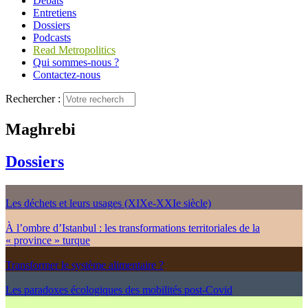
Débats
Entretiens
Dossiers
Podcasts
Read Metropolitics
Qui sommes-nous ?
Contactez-nous
Rechercher :
Maghrebi
Dossiers
Les déchets et leurs usages (XIXe-XXIe siècle)
À l’ombre d’Istanbul : les transformations territoriales de la
« province » turque
Transformer le système alimentaire ?
Les paradoxes écologiques des mobilités post-Covid