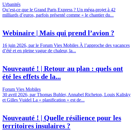
Urbanités
Qu’est-ce que le Grand Paris Express ? Un méga-projet à 42
milliards d’euros, parfois présenté comme « le chantier du...
Webinaire | Mais qui prend l’avion ?
16 juin 2026, par le Forum Vies Mobiles À l’approche des vacances
d’été et en pleine vague de chaleur, la...
Nouveauté ! | Retour au plan : quels ont
été les effets de la...
Forum Vies Mobiles
30 avril 2026, par Thomas Buhler, Annabel Richeton, Louis Kalisky
et Gilles Vuidel La « planification » est de...
Nouveauté ! | Quelle résilience pour les
territoires insulaires ?