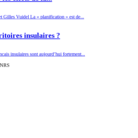
Gilles Vuidel La « planification » est de...
itoires insulaires ?
çais insulaires sont aujourd’hui fortement...
 CNRS