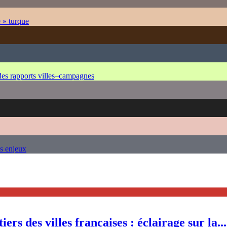
e » turque
 des rapports villes–campagnes
es enjeux
ers des villes françaises : éclairage sur la...