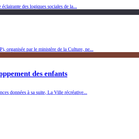
clairante des logiques sociales de la...
, organisée par le ministère de la Culture, ne...
loppement des enfants
es données à sa suite, La Ville récréative...