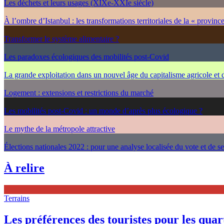
Les déchets et leurs usages (XIXe-XXIe siècle)
À l’ombre d’Istanbul : les transformations territoriales de la « provinc
Transformer le système alimentaire ?
Les paradoxes écologiques des mobilités post-Covid
La grande exploitation dans un nouvel âge du capitalisme agricole et
Logement : extensions et restrictions du marché
Les mobilités post-Covid : un monde d’après plus écologique ?
Le mythe de la métropole attractive
Élections nationales 2022 : pour une analyse localisée du vote et de s
À relire
Terrains
Les préférences des touristes pour les quarti