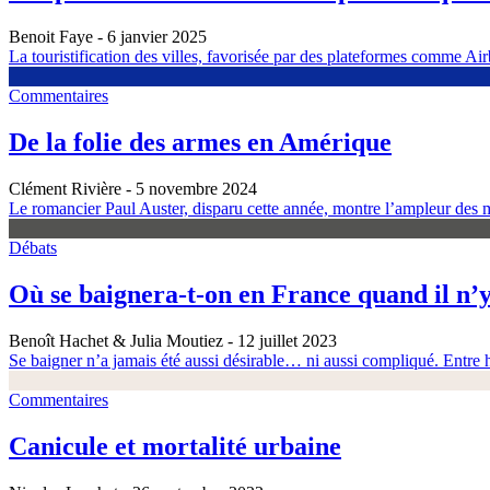
Benoit Faye
- 6 janvier 2025
La touristification des villes, favorisée par des plateformes comme Airb
Commentaires
De la folie des armes en Amérique
Clément Rivière
- 5 novembre 2024
Le romancier Paul Auster, disparu cette année, montre l’ampleur des m
Débats
Où se baignera-t-on en France quand il n’y
Benoît Hachet & Julia Moutiez
- 12 juillet 2023
Se baigner n’a jamais été aussi désirable… ni aussi compliqué. Entre h
Commentaires
Canicule et mortalité urbaine