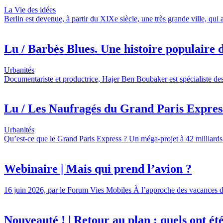
La Vie des idées
Berlin est devenue, à partir du XIXe siècle, une très grande ville, qui
Lu / Barbès Blues. Une histoire populaire d
Urbanités
Documentariste et productrice, Hajer Ben Boubaker est spécialiste des
Lu / Les Naufragés du Grand Paris Express,
Urbanités
Qu’est-ce que le Grand Paris Express ? Un méga-projet à 42 milliards 
Webinaire | Mais qui prend l’avion ?
16 juin 2026, par le Forum Vies Mobiles À l’approche des vacances d’é
Nouveauté ! | Retour au plan : quels ont été l