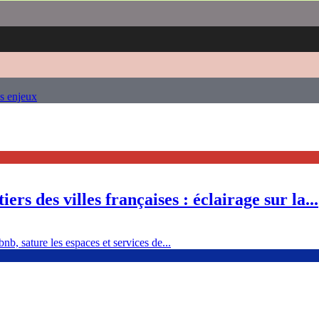
es enjeux
ers des villes françaises : éclairage sur la...
nb, sature les espaces et services de...