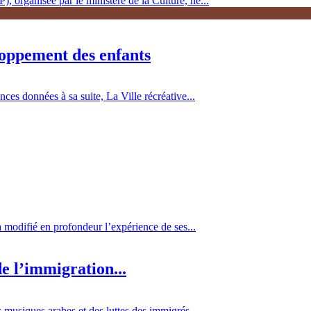
, organisée par le ministère de la Culture, ne...
loppement des enfants
es données à sa suite, La Ville récréative...
 a modifié en profondeur l’expérience de ses...
e l’immigration...
 musiques arabes et des luttes des immigrés...