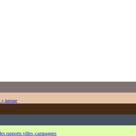
e » turque
 des rapports villes–campagnes