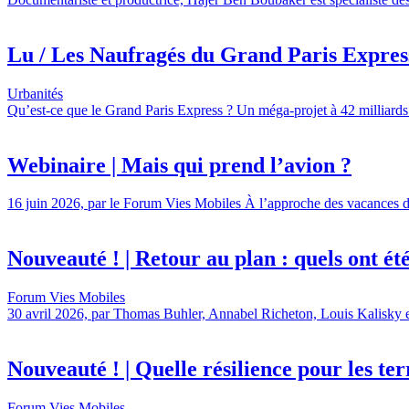
Lu / Les Naufragés du Grand Paris Express,
Urbanités
Qu’est-ce que le Grand Paris Express ? Un méga-projet à 42 milliards 
Webinaire | Mais qui prend l’avion ?
16 juin 2026, par le Forum Vies Mobiles À l’approche des vacances d’é
Nouveauté ! | Retour au plan : quels ont été l
Forum Vies Mobiles
30 avril 2026, par Thomas Buhler, Annabel Richeton, Louis Kalisky et 
Nouveauté ! | Quelle résilience pour les terr
Forum Vies Mobiles