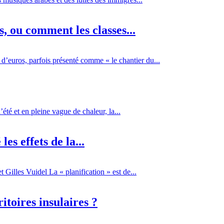
 ou comment les classes...
d’euros, parfois présenté comme « le chantier du...
té et en pleine vague de chaleur, la...
es effets de la...
Gilles Vuidel La « planification » est de...
itoires insulaires ?