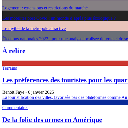
Logement : extensions et restrictions du marché
Les mobilités post-Covid : un monde d’après plus écologique ?
Le mythe de la métropole attractive
Élections nationales 2022 : pour une analyse localisée du vote et de s
À relire
Terrains
Les préférences des touristes pour les quarti
Benoit Faye
- 6 janvier 2025
La touristification des villes, favorisée par des plateformes comme Airb
Commentaires
De la folie des armes en Amérique