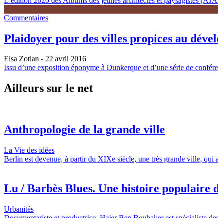
L’édition 2020 des Albums des jeunes architectes et paysagistes (AJAP)
Commentaires
Plaidoyer pour des villes propices au déve
Elsa Zotian
- 22 avril 2016
Issu d’une exposition éponyme à Dunkerque et d’une série de conférenc
Ailleurs sur le net
Anthropologie de la grande ville
La Vie des idées
Berlin est devenue, à partir du XIXe siècle, une très grande ville, qui
Lu / Barbès Blues. Une histoire populaire d
Urbanités
Documentariste et productrice, Hajer Ben Boubaker est spécialiste des