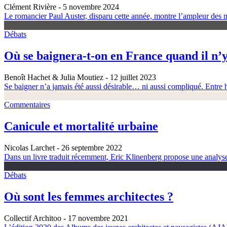
Clément Rivière
- 5 novembre 2024
Le romancier Paul Auster, disparu cette année, montre l’ampleur des m
Débats
Où se baignera-t-on en France quand il n’y
Benoît Hachet & Julia Moutiez
- 12 juillet 2023
Se baigner n’a jamais été aussi désirable… ni aussi compliqué. Entre h
Commentaires
Canicule et mortalité urbaine
Nicolas Larchet
- 26 septembre 2022
Dans un livre traduit récemment, Eric Klinenberg propose une analyse é
Débats
Où sont les femmes architectes ?
Collectif Architoo
- 17 novembre 2021