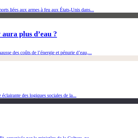
orts liées aux armes à feu aux États-Unis dans...
 aura plus d’eau ?
ausse des coûts de l’énergie et pénurie d’eau,...
clairante des logiques sociales de la...