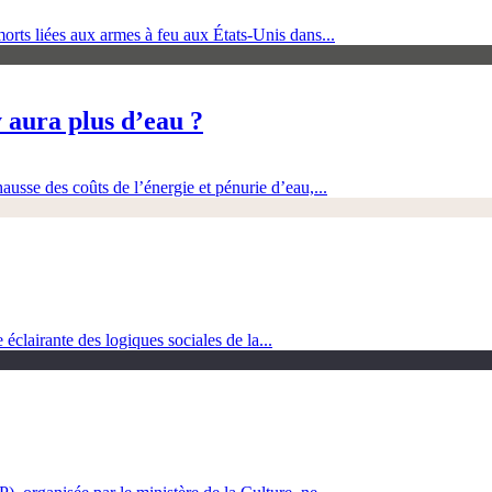
orts liées aux armes à feu aux États-Unis dans...
 aura plus d’eau ?
ausse des coûts de l’énergie et pénurie d’eau,...
clairante des logiques sociales de la...