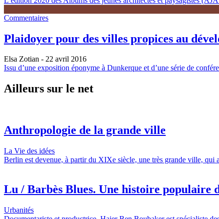
L’édition 2020 des Albums des jeunes architectes et paysagistes (AJAP)
Commentaires
Plaidoyer pour des villes propices au déve
Elsa Zotian
- 22 avril 2016
Issu d’une exposition éponyme à Dunkerque et d’une série de conférenc
Ailleurs sur le net
Anthropologie de la grande ville
La Vie des idées
Berlin est devenue, à partir du XIXe siècle, une très grande ville, qui
Lu / Barbès Blues. Une histoire populaire d
Urbanités
Documentariste et productrice, Hajer Ben Boubaker est spécialiste des