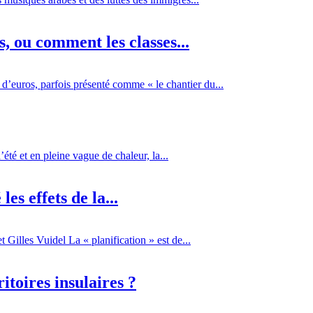
 ou comment les classes...
d’euros, parfois présenté comme « le chantier du...
té et en pleine vague de chaleur, la...
es effets de la...
Gilles Vuidel La « planification » est de...
itoires insulaires ?