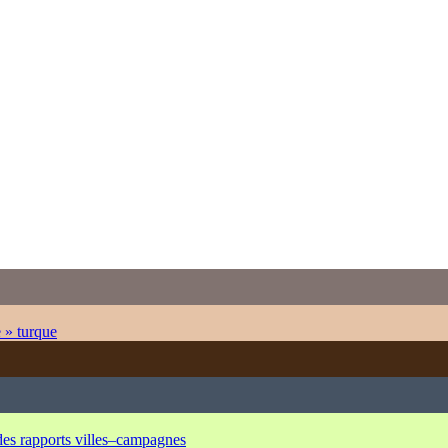
e » turque
 des rapports villes–campagnes