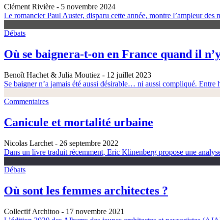
Clément Rivière
- 5 novembre 2024
Le romancier Paul Auster, disparu cette année, montre l’ampleur des m
Débats
Où se baignera-t-on en France quand il n’y
Benoît Hachet & Julia Moutiez
- 12 juillet 2023
Se baigner n’a jamais été aussi désirable… ni aussi compliqué. Entre h
Commentaires
Canicule et mortalité urbaine
Nicolas Larchet
- 26 septembre 2022
Dans un livre traduit récemment, Eric Klinenberg propose une analyse é
Débats
Où sont les femmes architectes ?
Collectif Architoo
- 17 novembre 2021