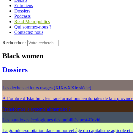
Débats
Entretiens
Dossiers
Podcasts
Read Metropolitics
Qui sommes-nous ?
Contactez-nous
Rechercher :
Black women
Dossiers
Les déchets et leurs usages (XIXe-XXIe siècle)
À l’ombre d’Istanbul : les transformations territoriales de la « provinc
Transformer le système alimentaire ?
Les paradoxes écologiques des mobilités post-Covid
La grande exploitation dans un nouvel âge du capitalisme agricole et