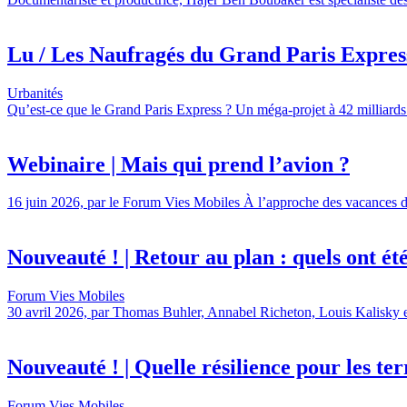
Lu / Les Naufragés du Grand Paris Express,
Urbanités
Qu’est-ce que le Grand Paris Express ? Un méga-projet à 42 milliards 
Webinaire | Mais qui prend l’avion ?
16 juin 2026, par le Forum Vies Mobiles À l’approche des vacances d’é
Nouveauté ! | Retour au plan : quels ont été l
Forum Vies Mobiles
30 avril 2026, par Thomas Buhler, Annabel Richeton, Louis Kalisky et 
Nouveauté ! | Quelle résilience pour les terr
Forum Vies Mobiles