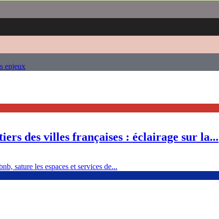
es enjeux
ers des villes françaises : éclairage sur la...
nb, sature les espaces et services de...