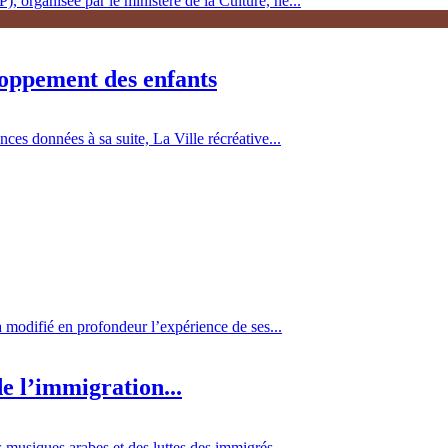
, organisée par le ministère de la Culture, ne...
loppement des enfants
es données à sa suite, La Ville récréative...
 a modifié en profondeur l’expérience de ses...
e l’immigration...
 musiques arabes et des luttes des immigrés...