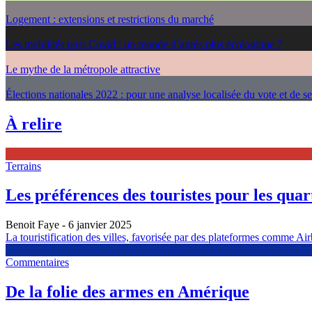
Logement : extensions et restrictions du marché
Les mobilités post-Covid : un monde d’après plus écologique ?
Le mythe de la métropole attractive
Élections nationales 2022 : pour une analyse localisée du vote et de s
À relire
Terrains
Les préférences des touristes pour les quarti
Benoit Faye
- 6 janvier 2025
La touristification des villes, favorisée par des plateformes comme Airb
Commentaires
De la folie des armes en Amérique