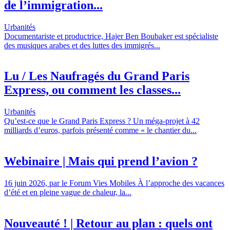
de l’immigration...
Urbanités
Documentariste et productrice, Hajer Ben Boubaker est spécialiste
des musiques arabes et des luttes des immigrés...
Lu / Les Naufragés du Grand Paris
Express, ou comment les classes...
Urbanités
Qu’est-ce que le Grand Paris Express ? Un méga-projet à 42
milliards d’euros, parfois présenté comme « le chantier du...
Webinaire | Mais qui prend l’avion ?
16 juin 2026, par le Forum Vies Mobiles À l’approche des vacances
d’été et en pleine vague de chaleur, la...
Nouveauté ! | Retour au plan : quels ont