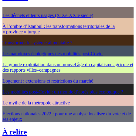
Les déchets et leurs usages (XIXe-XXIe siècle)
À l’ombre d’Istanbul : les transformations territoriales de la
« province » turque
Transformer le système alimentaire ?
Les paradoxes écologiques des mobilités post-Covid
La grande exploitation dans un nouvel âge du capitalisme agricole et
des rapports villes–campagnes
Logement : extensions et restrictions du marché
Les mobilités post-Covid : un monde d’après plus écologique ?
Le mythe de la métropole attractive
Élections nationales 2022 : pour une analyse localisée du vote et de
ses enjeux
À relire