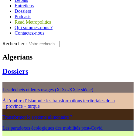
Débats
Entretiens
Dossiers
Podcasts
Read Metropolitics
Qui sommes-nous ?
Contactez-nous
Rechercher :
Algerians
Dossiers
Les déchets et leurs usages (XIXe-XXIe siècle)
À l’ombre d’Istanbul : les transformations territoriales de la
« province » turque
Transformer le système alimentaire ?
Les paradoxes écologiques des mobilités post-Covid