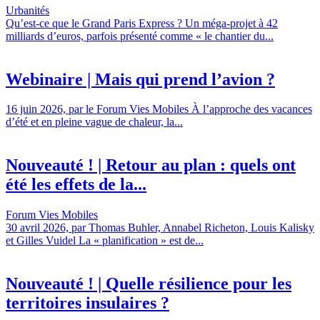
Urbanités
Qu’est-ce que le Grand Paris Express ? Un méga-projet à 42
milliards d’euros, parfois présenté comme « le chantier du...
Webinaire | Mais qui prend l’avion ?
16 juin 2026, par le Forum Vies Mobiles À l’approche des vacances
d’été et en pleine vague de chaleur, la...
Nouveauté ! | Retour au plan : quels ont
été les effets de la...
Forum Vies Mobiles
30 avril 2026, par Thomas Buhler, Annabel Richeton, Louis Kalisky
et Gilles Vuidel La « planification » est de...
Nouveauté ! | Quelle résilience pour les
territoires insulaires ?