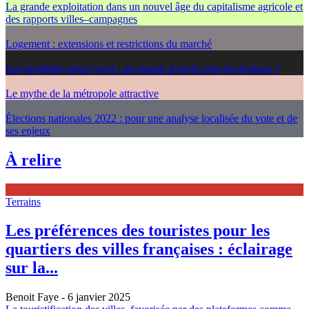
La grande exploitation dans un nouvel âge du capitalisme agricole et
des rapports villes–campagnes
Logement : extensions et restrictions du marché
Les mobilités post-Covid : un monde d’après plus écologique ?
Le mythe de la métropole attractive
Élections nationales 2022 : pour une analyse localisée du vote et de
ses enjeux
À relire
Terrains
Les préférences des touristes pour les
quartiers des villes françaises : éclairage
sur la...
Benoit Faye
- 6 janvier 2025