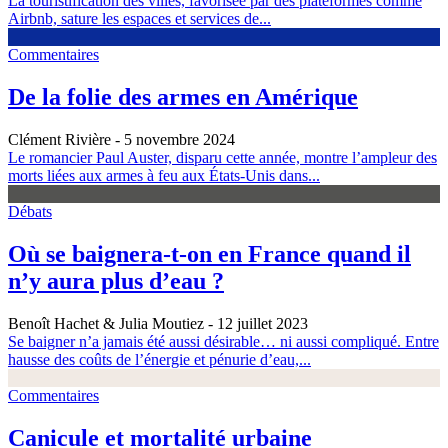
La touristification des villes, favorisée par des plateformes comme
Airbnb, sature les espaces et services de...
Commentaires
De la folie des armes en Amérique
Clément Rivière
- 5 novembre 2024
Le romancier Paul Auster, disparu cette année, montre l’ampleur des
morts liées aux armes à feu aux États-Unis dans...
Débats
Où se baignera-t-on en France quand il
n’y aura plus d’eau ?
Benoît Hachet & Julia Moutiez
- 12 juillet 2023
Se baigner n’a jamais été aussi désirable… ni aussi compliqué. Entre
hausse des coûts de l’énergie et pénurie d’eau,...
Commentaires
Canicule et mortalité urbaine