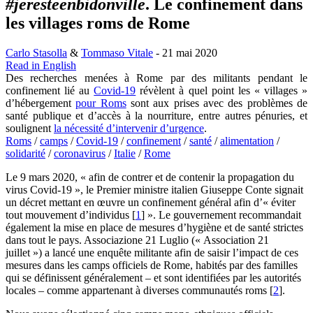
#jeresteenbidonville
. Le confinement dans
les villages roms de Rome
Carlo Stasolla
&
Tommaso Vitale
- 21 mai 2020
Read in English
Des recherches menées à Rome par des militants pendant le
confinement lié au
Covid-19
révèlent à quel point les « villages »
d’hébergement
pour Roms
sont aux prises avec des problèmes de
santé publique et d’accès à la nourriture, entre autres pénuries, et
soulignent
la nécessité d’intervenir d’urgence
.
Roms
/
camps
/
Covid-19
/
confinement
/
santé
/
alimentation
/
solidarité
/
coronavirus
/
Italie
/
Rome
Le 9 mars 2020, « afin de contrer et de contenir la propagation du
virus Covid-19 », le Premier ministre italien Giuseppe Conte signait
un décret mettant en œuvre un confinement général afin d’« éviter
tout mouvement d’individus
[
1
]
». Le gouvernement recommandait
également la mise en place de mesures d’hygiène et de santé strictes
dans tout le pays. Associazione 21 Luglio (« Association 21
juillet ») a lancé une enquête militante afin de saisir l’impact de ces
mesures dans les camps officiels de Rome, habités par des familles
qui se définissent généralement – et sont identifiées par les autorités
locales – comme appartenant à diverses communautés roms
[
2
]
.