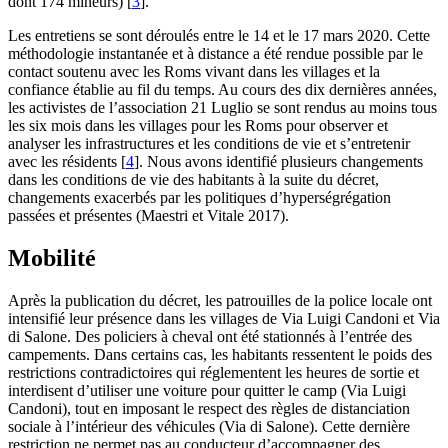
dont 174 mineurs)
[
3
]
.
Les entretiens se sont déroulés entre le 14 et le 17 mars 2020. Cette
méthodologie instantanée et à distance a été rendue possible par le
contact soutenu avec les Roms vivant dans les villages et la
confiance établie au fil du temps. Au cours des dix dernières années,
les activistes de l’association 21 Luglio se sont rendus au moins tous
les six mois dans les villages pour les Roms pour observer et
analyser les infrastructures et les conditions de vie et s’entretenir
avec les résidents
[
4
]
. Nous avons identifié plusieurs changements
dans les conditions de vie des habitants à la suite du décret,
changements exacerbés par les politiques d’hyperségrégation
passées et présentes (Maestri et Vitale 2017).
Mobilité
Après la publication du décret, les patrouilles de la police locale ont
intensifié leur présence dans les villages de Via Luigi Candoni et Via
di Salone. Des policiers à cheval ont été stationnés à l’entrée des
campements. Dans certains cas, les habitants ressentent le poids des
restrictions contradictoires qui réglementent les heures de sortie et
interdisent d’utiliser une voiture pour quitter le camp (Via Luigi
Candoni), tout en imposant le respect des règles de distanciation
sociale à l’intérieur des véhicules (Via di Salone). Cette dernière
restriction ne permet pas au conducteur d’accompagner des