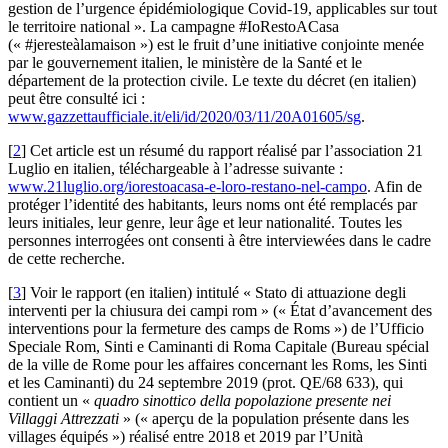
gestion de l’urgence épidémiologique Covid-19, applicables sur tout
le territoire national ». La campagne #IoRestoACasa
(« #jeresteàlamaison ») est le fruit d’une initiative conjointe menée
par le gouvernement italien, le ministère de la Santé et le
département de la protection civile. Le texte du décret (en italien)
peut être consulté ici :
www.gazzettaufficiale.it/eli/id/2020/03/11/20A01605/sg
.
[
2
]
Cet article est un résumé du rapport réalisé par l’association 21
Luglio en italien, téléchargeable à l’adresse suivante :
www.21luglio.org/iorestoacasa-e-loro-restano-nel-campo
. Afin de
protéger l’identité des habitants, leurs noms ont été remplacés par
leurs initiales, leur genre, leur âge et leur nationalité. Toutes les
personnes interrogées ont consenti à être interviewées dans le cadre
de cette recherche.
[
3
]
Voir le rapport (en italien) intitulé « Stato di attuazione degli
interventi per la chiusura dei campi rom » (« État d’avancement des
interventions pour la fermeture des camps de Roms ») de l’Ufficio
Speciale Rom, Sinti e Caminanti di Roma Capitale (Bureau spécial
de la ville de Rome pour les affaires concernant les Roms, les Sinti
et les Caminanti) du 24 septembre 2019 (prot. QE/68 633), qui
contient un «
quadro sinottico della popolazione presente nei
Villaggi Attrezzati
» (« aperçu de la population présente dans les
villages équipés ») réalisé entre 2018 et 2019 par l’Unità