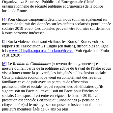
Organizzativa Sicurezza Pubblica ed Emergenziale (Unité
organisationnelle de sécurité publique et d’urgence) de la police
locale de Rome.
[
4
]
Pour chaque campement décrit ici, nous sommes également en
mesure de fournir des données sur les enfants scolarisés pour l’année
scolaire 2019-2020. Ces données peuvent être fournies sur demande
à toute personne intéressée.
[
5
]
Sur la violence dont sont victimes les Roms à Rome, voir les
rapports de l’association 21 Luglio (en italien), disponibles en ligne
ici :
www.21luglio.org/cosa-facciamo/ricerca
. Voir également Froio
et al.
(2020).
[
6
]
Le
Reddito di Cittadinanza
(« revenu de citoyenneté ») est une
mesure qui fait partie de la politique active du travail de l’Italie et qui
vise à lutter contre la pauvreté, les inégalités et l’exclusion sociale.
Cette prestation économique vient en complément des revenus
familiaux et va de pair avec un parcours de réinsertion
professionnelle et sociale, lequel requiert des bénéficiaires qu’ils
signent soit un Pacte du travail, soit un Pacte pour l’inclusion
sociale. Ce dispositif est entré en vigueur le 6 mars 2019. La
prestation est appelée
Pensione di Cittadinanza
(« pension de
citoyenneté ») si le ménage se compose exclusivement d’un ou
plusieurs membres âgés de 67 ans ou plus.