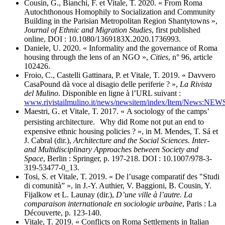
Cousin, G., Bianchi, F. et Vitale, T. 2020. « From Roma
Autochthonous Homophily to Socialization and Community
Building in the Parisian Metropolitan Region Shantytowns »,
Journal of Ethnic and Migration Studies
, first published
online, DOI : 10.1080/1369183X.2020.1736993.
Daniele, U. 2020. « Informality and the governance of Roma
housing through the lens of an NGO »,
Cities
, n° 96, article
102426.
Froio, C., Castelli Gattinara, P. et Vitale, T. 2019. « Davvero
CasaPound dà voce al disagio delle periferie ? »,
La Rivista
del Mulino
. Disponible en ligne à l’URL suivant :
www.rivistailmulino.it/news/newsitem/index/Item/News:NE
Maestri, G. et Vitale, T. 2017. « A sociology of the camps’
persisting architecture. Why did Rome not put an end to
expensive ethnic housing policies ? », in M. Mendes, T. Sá et
J. Cabral (dir.),
Architecture and the Social Sciences. Inter-
and Multidisciplinary Approaches between Society and
Space
, Berlin : Springer, p. 197-218. DOI : 10.1007/978-3-
319-53477-0_13.
Tosi, S. et Vitale, T. 2019. « De l’usage comparatif des "Studi
di comunità” », in J.‑Y. Authier, V. Baggioni, B. Cousin, Y.
Fijalkow et L. Launay (dir.),
D’une ville à l’autre. La
comparaison internationale en sociologie urbaine
, Paris : La
Découverte, p. 123-140.
Vitale, T. 2019. « Conflicts on Roma Settlements in Italian