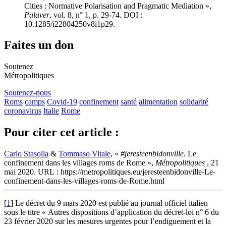
Cities : Normative Polarisation and Pragmatic Mediation »,
Palaver
, vol. 8, n° 1, p. 29-74. DOI :
10.1285/i22804250v8i1p29.
Faites un don
Soutenez
Métropolitiques
Soutenez-nous
Roms
camps
Covid-19
confinement
santé
alimentation
solidarité
coronavirus
Italie
Rome
Pour citer cet article :
Carlo Stasolla
&
Tommaso Vitale
, «
#jeresteenbidonville
. Le
confinement dans les villages roms de Rome »,
Métropolitiques
, 21
mai 2020. URL : https://metropolitiques.eu/jeresteenbidonville-Le-
confinement-dans-les-villages-roms-de-Rome.html
[
1
]
Le décret du 9 mars 2020 est publié au journal officiel italien
sous le titre « Autres dispositions d’application du décret-loi n° 6 du
23 février 2020 sur les mesures urgentes pour l’endiguement et la