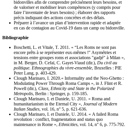
bidonvilles afin de comprendre précisément leurs besoins, et
de valoriser et mobiliser leurs compétences (y compris pour
faire l’inventaire de leurs besoins) ; élaborer des rapports
précis indiquant des actions concrètes et des délais.
Préparer à l’avance un plan d’intervention rapide et adaptée
en cas de contagion au Covid-19 dans un camp ou bidonville.
Bibliographie
Boschetti, L. et Vitale, T. 2011. « “Les Roms ne sont pas
encore prêts à se représenter eux-mêmes !" Asymétries et
tensions entre groupes roms et associations "gadjé" à Milan »,
in M. Berger, D. Cefaï, C. Gayet-Viaud (dir.),
Du civil au
politique. Ethnographies du vivre-ensemble
, Bruxelles : PIE
Peter Lang, p. 403-429.
Clough Marinaro, I. 2020.« Informality and the Neo-Ghetto :
Modulating Power Through Roma Camps », in J. Flint et R.
Powell (dir.),
Class, Ethnicity and State in the Polarized
Metropolis
, Berlin : Springer, p. 159-185.
Clough Marinaro, I. et Daniele, U. 2011. « Roma and
humanitarianism in the Eternal City »,
Journal of Modern
Italian Studies
, vol. 16, n° 5, p. 621-636.
Clough Marinaro, I. et Daniele, U. 2014. « A failed Roma
revolution : conflict, fragmentation and status quo
maintenance in Rome »,
Ethnicities
, vol. 14, n° 6, p. 775-792.