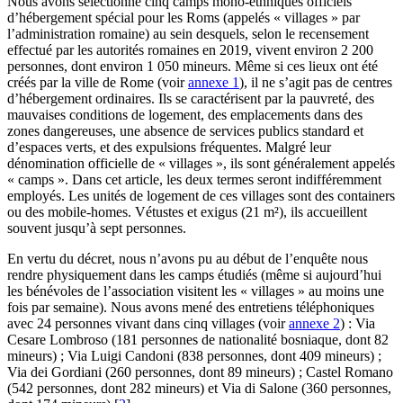
Nous avons sélectionné cinq camps mono-ethniques officiels
d’hébergement spécial pour les Roms (appelés « villages » par
l’administration romaine) au sein desquels, selon le recensement
effectué par les autorités romaines en 2019, vivent environ 2 200
personnes, dont environ 1 050 mineurs. Même si ces lieux ont été
créés par la ville de Rome (voir
annexe 1
), il ne s’agit pas de centres
d’hébergement ordinaires. Ils se caractérisent par la pauvreté, des
mauvaises conditions de logement, des emplacements dans des
zones dangereuses, une absence de services publics standard et
d’espaces verts, et des expulsions fréquentes. Malgré leur
dénomination officielle de « villages », ils sont généralement appelés
« camps ». Dans cet article, les deux termes seront indifféremment
employés. Les unités de logement de ces villages sont des containers
ou des mobile-homes. Vétustes et exigus (21 m²), ils accueillent
souvent jusqu’à sept personnes.
En vertu du décret, nous n’avons pu au début de l’enquête nous
rendre physiquement dans les camps étudiés (même si aujourd’hui
les bénévoles de l’association visitent les « villages » au moins une
fois par semaine). Nous avons mené des entretiens téléphoniques
avec 24 personnes vivant dans cinq villages (voir
annexe 2
) : Via
Cesare Lombroso (181 personnes de nationalité bosniaque, dont 82
mineurs) ; Via Luigi Candoni (838 personnes, dont 409 mineurs) ;
Via dei Gordiani (260 personnes, dont 89 mineurs) ; Castel Romano
(542 personnes, dont 282 mineurs) et Via di Salone (360 personnes,