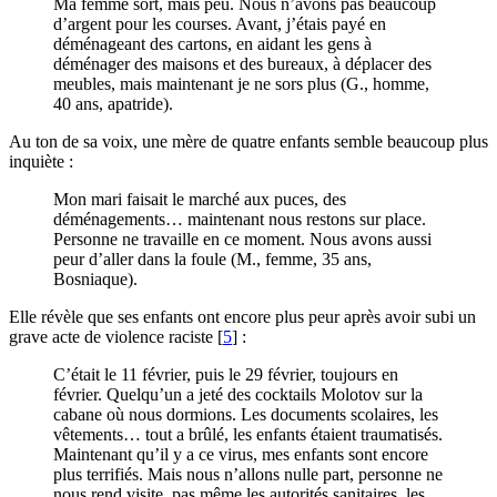
Ma femme sort, mais peu. Nous n’avons pas beaucoup
d’argent pour les courses. Avant, j’étais payé en
déménageant des cartons, en aidant les gens à
déménager des maisons et des bureaux, à déplacer des
meubles, mais maintenant je ne sors plus (G., homme,
40 ans, apatride).
Au ton de sa voix, une mère de quatre enfants semble beaucoup plus
inquiète :
Mon mari faisait le marché aux puces, des
déménagements… maintenant nous restons sur place.
Personne ne travaille en ce moment. Nous avons aussi
peur d’aller dans la foule (M., femme, 35 ans,
Bosniaque).
Elle révèle que ses enfants ont encore plus peur après avoir subi un
grave acte de violence raciste
[
5
]
:
C’était le 11 février, puis le 29 février, toujours en
février. Quelqu’un a jeté des cocktails Molotov sur la
cabane où nous dormions. Les documents scolaires, les
vêtements… tout a brûlé, les enfants étaient traumatisés.
Maintenant qu’il y a ce virus, mes enfants sont encore
plus terrifiés. Mais nous n’allons nulle part, personne ne
nous rend visite, pas même les autorités sanitaires, les