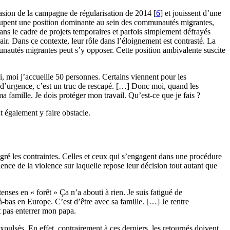
ccasion de la campagne de régularisation de 2014
[
6
]
et jouissent d’une
occupent une position dominante au sein des communautés migrantes,
ans le cadre de projets temporaires et parfois simplement défrayés
pair. Dans ce contexte, leur rôle dans l’éloignement est contrasté. La
munautés migrantes peut s’y opposer. Cette position ambivalente suscite
ci, moi j’accueille 50 personnes. Certains viennent pour les
 d’urgence, c’est un truc de rescapé. […] Donc moi, quand les
ma famille. Je dois protéger mon travail. Qu’est-ce que je fais ?
 également y faire obstacle.
lgré les contraintes. Celles et ceux qui s’engagent dans une procédure
ence de la violence sur laquelle repose leur décision tout autant que
tenses en « forêt » Ça n’a abouti à rien. Je suis fatigué de
-bas en Europe. C’est d’être avec sa famille. […] Je rentre
t pas enterrer mon papa.
xpulsés. En effet, contrairement à ces derniers, les retournés doivent