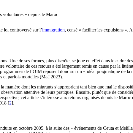
rs volontaires » depuis le Maroc
 loi controversé sur l’
immigration
, censé « faciliter les expulsions »
ons. Une de ses formes, plus discrète, se joue en effet dans le cadre des
ère volontaire de ces retours a été largement remis en cause par la littér
Les programmes de l’OIM reposent donc sur un « idéal pragmatique de la 
es et parfois mortelles (Maâ 2023).
la manière dont les migrants s’approprient tant bien que mal le disposit
e observation attentive de leurs pratiques. Ensuite, plutôt que de consi
rspective, cet article s’intéresse aux retours organisés depuis le Maroc 
2018
[
2
]
.
duite en octobre 2005, à la suite des « événements de Ceuta et Melilla 