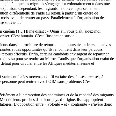
xale, le fait que les migrants s’engagent « volontairement » dans une
e l’expulsion. Cependant, les migrants ne doivent pas seulement
n différentielle de l’aide au retour, à partir d’un critère de
s mois avant de rentrer au pays. Parallèlement à l’organisation de
se souvient :
son cinéma ! […] Il me disait : « Ouais s’il vous plaît, aidez-moi
riser. C’est humain. C’est l’instinct de survie.
eurs dans la procédure de retour tout en poursuivant leurs tentatives
aintes et des opportunités qu’ils rencontrent dans leur parcours
retours effectifs. Enfin, certains candidats envisagent de repartir en
ons de visa pour se rendre au Maroc. Tandis que l’organisation craint de
 défaut pour circuler entre les Afriques méditerranéenne et
vraiment il a les moyens et qu’il va faire des choses précises, à
tte personne peut rentrer avec l’OIM sans problème. C’est
isément à l’intersection des contraintes et de la capacité des migrants
IM et de leurs proches dans leur pays d’origine, ils s’approprient
latoires. L’opposition entre « volonté » et « contrainte » s’avère donc