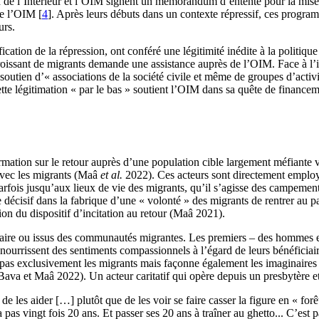
in de l’Intérieur et l’OIM signent un mémorandum d’entente pour la m
de l’OIM
[
4
]
. Après leurs débuts dans un contexte répressif, ces progr
urs.
tion de la répression, ont conféré une légitimité inédite à la politique
ssant de migrants demande une assistance auprès de l’OIM. Face à l’inc
soutien d’« associations de la société civile et même de groupes d’activis
te légitimation « par le bas » soutient l’OIM dans sa quête de financeme
ormation sur le retour auprès d’une population cible largement méfiante v
 avec les migrants (Maâ
et al.
2022). Ces acteurs sont directement employé
t parfois jusqu’aux lieux de vie des migrants, qu’il s’agisse des campemen
le décisif dans la fabrique d’une « volonté » des migrants de rentrer au
ion du dispositif d’incitation au retour (Maâ 2021).
taire ou issus des communautés migrantes. Les premiers – des hommes et 
nourrissent des sentiments compassionnels à l’égard de leurs bénéficiaire
 pas exclusivement les migrants mais façonne également les imaginaires d
ava et Maâ 2022). Un acteur caritatif qui opère depuis un presbytère et 
de les aider […] plutôt que de les voir se faire casser la figure en « forê
 vingt fois 20 ans. Et passer ses 20 ans à traîner au ghetto... C’est pas 