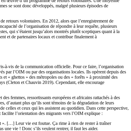
ise en œuvre d’un programme de retours volontaires. Une moyenne
ammes se sont donc développés, malgré plusieurs épisodes de
 de retours volontaires. En 2012, alors que l’enregistrement de
apacité de l’organisation de répondre à leur requête, plusieurs
tes, qui s’étaient jusqu’alors montrés plutôt sceptiques quant à la
nt et de partenaires locaux et contribue finalement à
is-à-vis de la communication officielle. Pour ce faire, l’organisation
s par l’OIM ou par des organisations locales. Ils opèrent depuis des
ts et « ghettos » des métropoles ou des « forêts » à proximité des
 pays (Cleton et Chauvin 2019). Cependant, elle encourage
des femmes, ressortissants européens et africains rattachés à des
s, d’autant plus qu’ils sont témoins de la dégradation de leurs
e celles et ceux qui les assistent au quotidien. Dans cette perspective,
facilite l’orientation des migrants vers l’OIM explique :
t ». […] Leur vie est foutue. Ça rime à rien de rester à traîner
une vie ! Donc s’ils veulent rentrer, il faut les aider.