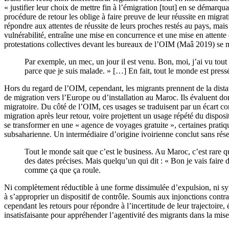
« justifier leur choix de mettre fin à l’émigration [tout] en se démar
procédure de retour les oblige à faire preuve de leur réussite en migra
répondre aux attentes de réussite de leurs proches restés au pays, mais
vulnérabilité, entraîne une mise en concurrence et une mise en attente 
protestations collectives devant les bureaux de l’OIM (Maâ 2019) se m
Par exemple, un mec, un jour il est venu. Bon, moi, j’ai vu tout de
parce que je suis malade. » […] En fait, tout le monde est pressé
Hors du regard de l’OIM, cependant, les migrants prennent de la distan
de migration vers l’Europe ou d’installation au Maroc. Ils évaluent do
migratoire. Du côté de l’OIM, ces usages se traduisent par un écart cons
migration après leur retour, voire projettent un usage répété du dispos
se transformer en une « agence de voyages gratuite », certaines pratiqu
subsaharienne. Un intermédiaire d’origine ivoirienne conclut sans rése
Tout le monde sait que c’est le business. Au Maroc, c’est rare qu
des dates précises. Mais quelqu’un qui dit : « Bon je vais fair
comme ça que ça roule.
Ni complètement réductible à une forme dissimulée d’expulsion, ni syno
à s’approprier un dispositif de contrôle. Soumis aux injonctions contrad
cependant les retours pour répondre à l’incertitude de leur trajectoire,
insatisfaisante pour appréhender l’agentivité des migrants dans la mis