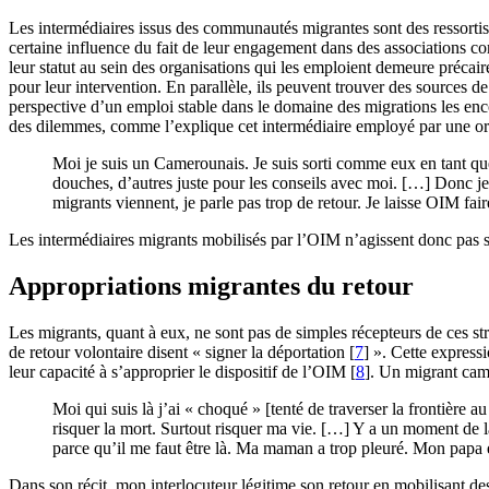
Les intermédiaires issus des communautés migrantes sont des ressortiss
certaine influence du fait de leur engagement dans des associations c
leur statut au sein des organisations qui les emploient demeure préca
pour leur intervention. En parallèle, ils peuvent trouver des sources de
perspective d’un emploi stable dans le domaine des migrations les enco
des dilemmes, comme l’explique cet intermédiaire employé par une or
Moi je suis un Camerounais. Je suis sorti comme eux en tant que m
douches, d’autres juste pour les conseils avec moi. […] Donc j
migrants viennent, je parle pas trop de retour. Je laisse OIM fair
Les intermédiaires migrants mobilisés par l’OIM n’agissent donc pas 
Appropriations migrantes du retour
Les migrants, quant à eux, ne sont pas de simples récepteurs de ces st
de retour volontaire disent « signer la déportation
[
7
]
». Cette expressi
leur capacité à s’approprier le dispositif de l’OIM
[
8
]
. Un migrant cam
Moi qui suis là j’ai « choqué » [tenté de traverser la frontière a
risquer la mort. Surtout risquer ma vie. […] Y a un moment de l
parce qu’il me faut être là. Ma maman a trop pleuré. Mon papa e
Dans son récit, mon interlocuteur légitime son retour en mobilisant des