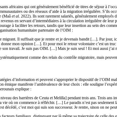
ants africains qui ont généralement bénéficié de titres de séjour à l’o
ommunautaires ou des réseaux d’aide à la migration irrégulière. S’ils 
ire (Maâ
et al.
2022). Ils sont rarement salariés, généralement employés d
 revenus en servant d’intermédiaires à la circulation irrégulière de leur 
urage à faciliter les retours, tandis que leur insertion au sein des com
ganisation humanitaire partenaire de l’OIM :
igrant. Il suffisait que je rentre et je devenais bandit […]. Par jour, i
e donne mon opinion […]. Et pour moi le retour volontaire c’est un truc
e son travail. Je suis pas OIM. […] Mais je suis seul ! Et moi aussi j’ai 
systématiquement comme des relais du contrôle migratoire, mais peuvent
ratégies d’information et peuvent s’approprier le dispositif de l’OIM ma
on émique manifeste l’ambivalence de leur choix : elle souligne l’expéri
erounais explique :
u niveau des barrières de Ceuta et Melilla] pendant trois ans. Trois ans in
a vie où on commence à réfléchir. […] Le paradis n’est pas seulement là
st décédé, c’est moi qui suis son successeur. Je rentre, sinon on ne peu
 facteurs familiaux, distinguant par là même sa trajectoire de celle des e