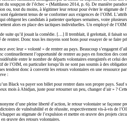
quant du soupçon de l’échec » (Maitilasso 2014, p. 6). De manière parado
tion ou, tout du moins, à légitimer leur retour pour éviter le stigmate d
 sont également tenus de se conformer aux exigences de l’OIM. L’attributio
qui obligent les candidats à patienter quelques semaines, voire plusieur
ettent alors en place des tactiques individuelles. Un employé de l’OIM 
 suite qu’il jouait la comédie. […] Il tremblait, il grelottait, il faisait 
 de rentrer. Donc tous les moyens sont bons pour essayer de se faire prio
ce avec leur « volonté » de rentrer au pays. Beaucoup s’engagent d’aill
nc continuellement l’opportunité de rentrer au pays en fonction des contr
idérable entre le nombre de départs volontaires enregistrés et celui des 
itif de l’OIM, en particulier lorsqu’ils ne sont pas soumis à des obligati
es tendent donc à convertir les retours volontaires en une ressource par
rve :
’un Black va payer son billet pour rentrer dans son propre pays. Sauf si 
e deux mois à Abidjan, juste pour retourner un peu, changer d’air » ? Ce
nyme d’une pleine liberté d’action, le retour volontaire se façonne préc
ictoires de vulnérabilité et de réussite, respectivement vis-à-vis de l’O
 échapper au stigmate de l’expulsion et mettre en œuvre des projets circu
e en œuvre des retours volontaires.