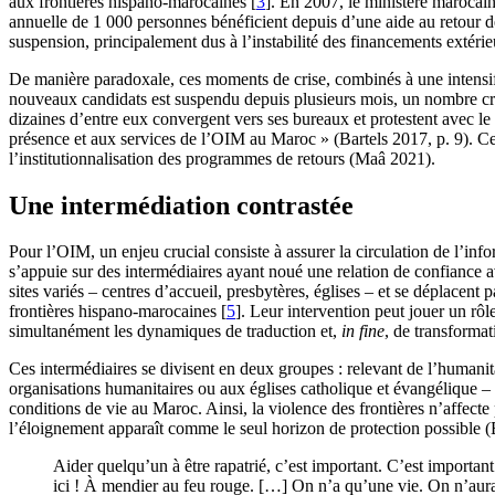
aux frontières hispano-marocaines
[
3
]
. En 2007, le ministère maroca
annuelle de 1 000 personnes bénéficient depuis d’une aide au retour 
suspension, principalement dus à l’instabilité des financements extérie
De manière paradoxale, ces moments de crise, combinés à une intensifica
nouveaux candidats est suspendu depuis plusieurs mois, un nombre croi
dizaines d’entre eux convergent vers ses bureaux et protestent avec le 
présence et aux services de l’OIM au Maroc » (Bartels 2017, p. 9). Cet
l’institutionnalisation des programmes de retours (Maâ 2021).
Une intermédiation contrastée
Pour l’OIM, un enjeu crucial consiste à assurer la circulation de l’inf
s’appuie sur des intermédiaires ayant noué une relation de confiance
sites variés – centres d’accueil, presbytères, églises – et se déplacen
frontières hispano-marocaines
[
5
]
. Leur intervention peut jouer un rô
simultanément les dynamiques de traduction et,
in fine
, de transformat
Ces intermédiaires se divisent en deux groupes : relevant de l’humani
organisations humanitaires ou aux églises catholique et évangélique – 
conditions de vie au Maroc. Ainsi, la violence des frontières n’affecte
l’éloignement apparaît comme le seul horizon de protection possible (B
Aider quelqu’un à être rapatrié, c’est important. C’est important 
ici ! À mendier au feu rouge. […] On n’a qu’une vie. On n’aura pas