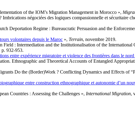
mplementation of the IOM’s Migration Management in Morocco »,
Migrat
 Imbrications négociées des logiques compassionnelle et sécuritaire chez
Dutch Deportation Regime : Bureaucratic Persuasion and the Enforceme
etours volontaires depuis le Maroc
»,
Terrain
, novembre 2019.
Field : Intermediation and the Institutionalisation of the Internation
5, p. 932‑953.
ations entre expérience migratoire et violence des frontières dans le no
ation. Ethnographic and Theoretical Accounts of Entangled Appropria
igrants Do the (Border)Work ? Conflicting Dynamics and Effects of “P
biographique entre construction ethnographique et autonomie d’un nouve
opean Countries : Assessing the Challenges »,
International Migration
, 