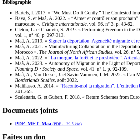
Bibliographie
Bartels, I. 2017. « “We Must Do It Gently.” The Contested I
Bava, S. et Maâ, A. 2022. « “Aimer et contrôler son prochain” ?
marocaine »,
Critique internationale
, vol. 96, n° 3, p. 43‑62.
Cleton, L. et Chauvin, S. 2019. « Performing Freedom in the 
vol. 1, n° 46, p. 297‑313.
Maâ, A. 2019. «
Signer la déportation. Agencéité migrante et r
Maâ, A. 2021. « Manufacturing Collaboration in the Deportation 
Morocco »,
The Journal of North African Studies
, vol. 26, n° 
Maâ, A. 2022. «
“La morgue, la forêt et le presbytère”. Articul
Maâ, A. 2023. « Autonomy of Migration in the Light of Deport
Planning D : Society and Space
, vol. 41, n° 1, p. 92-109.
Maâ, A., Van Dessel, J. et Savio Vammen, I. M. 2022. « Can M
Borderlands Studies
, août 2022.
Maitilasso, A. 2014. «
“Raconte-moi ta migration”. L’entretien 
241‑265.
Scalettaris, G. et Gubert, F. 2018. « Return Schemes from Eur
Documents joints
PDF_MET_Maa
(
PDF
-
129.5 kio
)
Faites un don