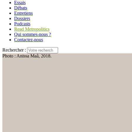
Essais
Débats
Entretiens
Dossiers
Podcasts
Read Metropolitics
Qui sommes-nous ?
Contactez-nous
Rechercher :
Photo : Anissa Maâ, 2018.