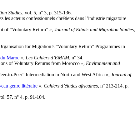
ion Studies
, vol. 5, n° 3, p. 315‑136.
 les acteurs confessionnels chrétiens dans l’industrie migratoire
nt of “Voluntary Return” »,
Journal of Ethnic and Migration Studies
,
al Organisation for Migration’s “Voluntary Return” Programmes in
rd du Maroc
»,
Les Cahiers d’EMAM
, n° 34.
tions of Voluntary Returns from Morocco »,
Environment and
eer-to-Peer” Intermediation in North and West Africa »,
Journal of
au genre littéraire
»,
Cahiers d’études africaines
, n° 213‑214, p.
vol. 57, n° 4, p. 91‑104.