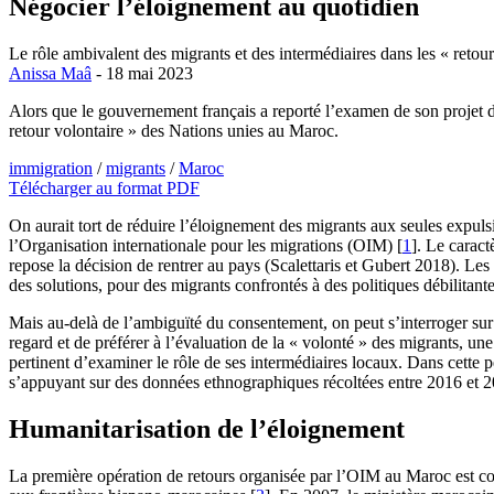
Négocier l’éloignement au quotidien
Le rôle ambivalent des migrants et des intermédiaires dans les « retou
Anissa Maâ
- 18 mai 2023
Alors que le gouvernement français a reporté l’examen de son projet de
retour volontaire » des Nations unies au Maroc.
immigration
/
migrants
/
Maroc
Télécharger au format PDF
On aurait tort de réduire l’éloignement des migrants aux seules expulsi
l’Organisation internationale pour les migrations (OIM)
[
1
]
. Le caract
repose la décision de rentrer au pays (Scalettaris et Gubert 2018). 
des solutions, pour des migrants confrontés à des politiques débilitant
Mais au-delà de l’ambiguïté du consentement, on peut s’interroger sur 
regard et de préférer à l’évaluation de la « volonté » des migrants, un
pertinent d’examiner le rôle de ses intermédiaires locaux. Dans cette pe
s’appuyant sur des données ethnographiques récoltées entre 2016 et 
Humanitarisation de l’éloignement
La première opération de retours organisée par l’OIM au Maroc est con