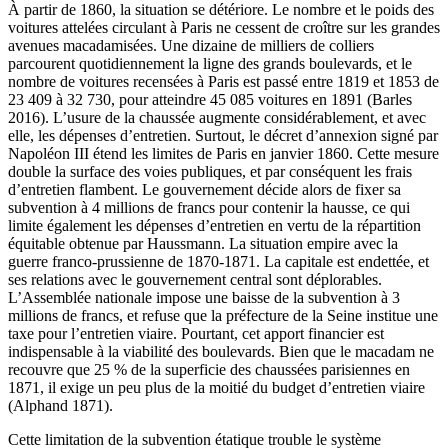
À partir de 1860, la situation se détériore. Le nombre et le poids des
voitures attelées circulant à Paris ne cessent de croître sur les grandes
avenues macadamisées. Une dizaine de milliers de colliers
parcourent quotidiennement la ligne des grands boulevards, et le
nombre de voitures recensées à Paris est passé entre 1819 et 1853 de
23 409 à 32 730, pour atteindre 45 085 voitures en 1891 (Barles
2016). L’usure de la chaussée augmente considérablement, et avec
elle, les dépenses d’entretien. Surtout, le décret d’annexion signé par
Napoléon III étend les limites de Paris en janvier 1860. Cette mesure
double la surface des voies publiques, et par conséquent les frais
d’entretien flambent. Le gouvernement décide alors de fixer sa
subvention à 4 millions de francs pour contenir la hausse, ce qui
limite également les dépenses d’entretien en vertu de la répartition
équitable obtenue par Haussmann. La situation empire avec la
guerre franco-prussienne de 1870-1871. La capitale est endettée, et
ses relations avec le gouvernement central sont déplorables.
L’Assemblée nationale impose une baisse de la subvention à 3
millions de francs, et refuse que la préfecture de la Seine institue une
taxe pour l’entretien viaire. Pourtant, cet apport financier est
indispensable à la viabilité des boulevards. Bien que le macadam ne
recouvre que 25 % de la superficie des chaussées parisiennes en
1871, il exige un peu plus de la moitié du budget d’entretien viaire
(Alphand 1871).
Cette limitation de la subvention étatique trouble le système