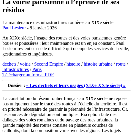
La voirie parisienne à l’épreuve de ses
résidus
La maintenance des infrastructures routières au XIXe siècle
Paul Lesieur
- 8 janvier 2026
Au XIXe siècle, l’usage des routes et des voies parisiennes génère
boues et poussières : leur maintenance est un enjeu constant. Paul
Lesieur revient sur cette difficulté qui occupe les services de la ville,
gestionnaires et ingénieurs.
déchets
/
voirie
/
Second Empire
/
histoire
/
histoire urbaine
/
route
/
infrastructures
/
Paris
Télécharger au format PDF
Dossier :
« Les déchets et leurs usages (XIXe-XXIe siècle) »
La constitution du réseau routier français au XIXe siècle ne repose
pas uniquement sur le tracé des routes à l’échelle du territoire. Il est
en priorité nécessaire de garantir la pérennité de l’infrastructure. Or,
les sources de dégradation sont multiples. Exception faite des
dallages des voies romaines et du pavage des rues urbaines, la
grande majorité des routes consiste en plusieurs couches de
cailloutis, dont la composition varie avec les régions. Les trajets