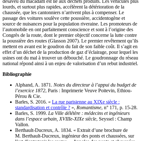
désaveu du macadam est lié aux déchets produits. Les véhicules plus
lourds, et surtout plus rapides, accélèrent la détérioration de la
chaussée, que les cantonniers n’arrivent plus à compenser. Le
passage des voitures soulève cette poussière, accidentogène et
source de nuisances pour la population riveraine. Les promoteurs de
l’automobile en ont parfaitement conscience et sont à l’origine des
Congrès de la route, dont le premier objectif concerne la lutte contre
la poussière des routes (Glasson 2007). Le premier revêtement qu’ils
mettent en avant est le goudron du fait de son faible coût. Il s’agit en
effet d’un déchet de la production de gaz d’éclairage, pour lequel les
usines ont du mal à trouver un débouché. Le goudronnage du réseau
national répond ainsi à un enjeu de valorisation d’un rebut industriel.
Bibliographie
Alphand, A. 1871.
Notes du directeur à l’appui du budget de
l’exercice 1872
, Paris : Imprimerie Veuve Poitevin, Ethiou-
Pérou & Cie.
Barles, S. 2016. «
La rue parisienne au XIXe siècle :
standardisation et contrôle ?
»,
Romantisme
, n° 171, p. 15-28.
Barles, S. 1999.
La Ville délétère : médecins et ingénieurs
dans l’espace urbain, XVIIIe-XIXe siècle
, Seyssel : Champ
Vallon.
Berthault-Ducreux, A. 1834. « Extrait d’une brochure de
M. Berthault-Ducreux, ingénieur des ponts et chaussées, sur