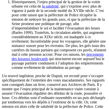
Historiquement, l’enjeu principal de la gestion de la voirie
urbaine est celui de
la salubrité
, qui s’exprime avec plus de
vigueur à partir de la seconde moitié du XVIIIe siècle. C’est
pour cette raison que la préfecture de Police récupère la
mission de nettoyer les grands axes, et que la préfecture de la
Seine promeut une politique de pavage, afin
d’imperméabiliser le sol et faciliter l’évacuation des boues
(Barles 1999). Toutefois, la circulation attelée, qui augmente
considérablement au XIXe siècle, est inadaptée à ce
revêtement. Inconfortable pour les voyageurs, elle génère une
nuisance sonore pour les riverains. De plus, les grès issus des
carrières du bassin parisien qui composent ces pavés, résistent
mal à cette pression accrue. Pour ces raisons, les
percements
des luxueux boulevards
qui structurent encore aujourd’hui le
paysage parisien conduisent à l’adoption des empierrements
comme revêtement de substitution au pavage.
Un nouvel ingénieur, proche de Dupuit, est recruté pour s’occuper
spécifiquement de l’entretien des voies macadamisées. Ses rapports
sont consignés dans un livre, conservé aux Archives de Paris. Il y
montre que l’enjeu principal de la maintenance viaire consiste à
assurer l’évacuation régulière des détritus de la route, poussière et
boue. Ces détritus sont d’ordinaire rassemblés en tas puis déchargés
par tombereau vers les dépôts à l’extérieur de la ville. Or, cette
mission est alors celle de salubrité de la préfecture de Police. Cette