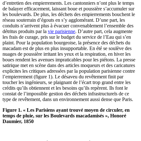
d’entretien des empierrements. Les cantonniers n’ont plus le temps
de balayer efficacement, laissant boue et poussière s’accumuler sur
les boulevards. De plus, les déchets des empierrements bouchent le
réseau souterrain d’égouts en s’y agglomérant. D’une part, les
conduits n’arrivent plus à évacuer convenablement l’ensemble des
détritus produits par la
vie parisienne
. D’autre part, cela augmente
les frais de curage, pris sur le budget du service de l’Eau qui s’en
plaint. Pour la population bourgeoise, la présence des déchets du
macadam est de plus en plus insupportable. En été se soulève des
nuages de poussière irritant les yeux et la respiration, en hiver les
boues rendent les avenues impraticables pour les piétons. La presse
satirique met en scène dans des articles moqueurs et des caricatures
explicites les critiques adressées par la population parisienne contre
l’empierrement (figure 1). Le désaveu du revêtement finit par
toucher les ingénieurs, se plaignant de l’écart trop grand entre les
crédits qu’ils obtiennent et les besoins qu’ils repèrent. Ils font le
constat de l’impossible gestion des déchets infrastructurels de ce
type de revêtement, dans un environnement aussi dense que Paris.
Figure 1. « Les Parisiens ayant trouvé moyen de circuler, en
temps de pluie, sur les Boulevards macadamisés », Honoré
Daumier, 1850