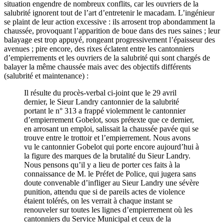
situation engendre de nombreux conflits, car les ouvriers de la
salubrité ignorent tout de l’art d’entretenir le macadam. L’ingénieur
se plaint de leur action excessive : ils arrosent trop abondamment la
chaussée, provoquant l’apparition de boue dans des rues saines ; leur
balayage est trop appuyé, rongeant progressivement l’épaisseur des
avenues ; pire encore, des rixes éclatent entre les cantonniers
d’empierrements et les ouvriers de la salubrité qui sont chargés de
balayer la même chaussée mais avec des objectifs différents
(salubrité et maintenance) :
Il résulte du procès-verbal ci-joint que le 29 avril
dernier, le Sieur Landry cantonnier de la salubrité
portant le n° 313 a frappé violemment le cantonnier
d’empierrement Gobelot, sous prétexte que ce dernier,
en arrosant un emploi, salissait la chaussée pavée qui se
trouve entre le trottoir et l’empierrement. Nous avons
vu le cantonnier Gobelot qui porte encore aujourd’hui à
la figure des marques de la brutalité du Sieur Landry.
Nous pensons qu’il y a lieu de porter ces faits à la
connaissance de M. le Préfet de Police, qui jugera sans
doute convenable d’infliger au Sieur Landry une sévère
punition, attendu que si de pareils actes de violence
étaient tolérés, on les verrait à chaque instant se
renouveler sur toutes les lignes d’empierrement où les
cantonniers du Service Municipal et ceux de la