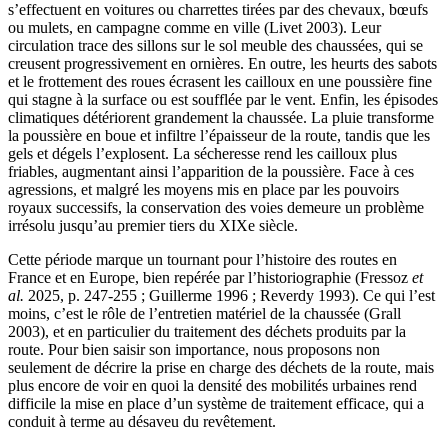
s’effectuent en voitures ou charrettes tirées par des chevaux, bœufs
ou mulets, en campagne comme en ville (Livet 2003). Leur
circulation trace des sillons sur le sol meuble des chaussées, qui se
creusent progressivement en ornières. En outre, les heurts des sabots
et le frottement des roues écrasent les cailloux en une poussière fine
qui stagne à la surface ou est soufflée par le vent. Enfin, les épisodes
climatiques détériorent grandement la chaussée. La pluie transforme
la poussière en boue et infiltre l’épaisseur de la route, tandis que les
gels et dégels l’explosent. La sécheresse rend les cailloux plus
friables, augmentant ainsi l’apparition de la poussière. Face à ces
agressions, et malgré les moyens mis en place par les pouvoirs
royaux successifs, la conservation des voies demeure un problème
irrésolu jusqu’au premier tiers du XIXe siècle.
Cette période marque un tournant pour l’histoire des routes en
France et en Europe, bien repérée par l’historiographie (Fressoz
et
al.
2025, p. 247-255 ; Guillerme 1996 ; Reverdy 1993). Ce qui l’est
moins, c’est le rôle de l’entretien matériel de la chaussée (Grall
2003), et en particulier du traitement des déchets produits par la
route. Pour bien saisir son importance, nous proposons non
seulement de décrire la prise en charge des déchets de la route, mais
plus encore de voir en quoi la densité des mobilités urbaines rend
difficile la mise en place d’un système de traitement efficace, qui a
conduit à terme au désaveu du revêtement.