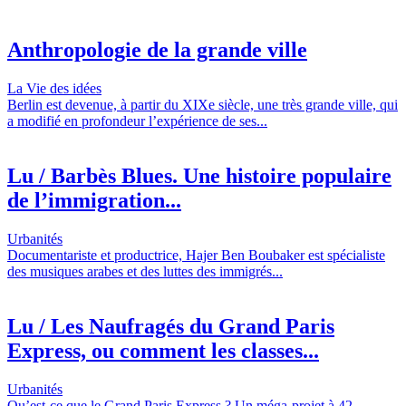
Anthropologie de la grande ville
La Vie des idées
Berlin est devenue, à partir du XIXe siècle, une très grande ville, qui
a modifié en profondeur l’expérience de ses...
Lu / Barbès Blues. Une histoire populaire
de l’immigration...
Urbanités
Documentariste et productrice, Hajer Ben Boubaker est spécialiste
des musiques arabes et des luttes des immigrés...
Lu / Les Naufragés du Grand Paris
Express, ou comment les classes...
Urbanités
Qu’est-ce que le Grand Paris Express ? Un méga-projet à 42