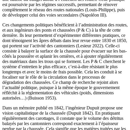
est poursuivie par les régimes successifs, permettant de rénover
complètement le réseau des routes nationales (Louis-Philippe), puis
de développer celui des voies secondaires (Napoléon III).
Ces changements politiques bénéficient à l’administration des routes,
et aux ingénieurs des ponts et chaussées (P & C) à la tête de cette
dernière. Ils leur permettent d’expérimenter différentes pratiques, ce
dont témoignent les âpres débats dans leur revue entre 1830 et 1850,
qui portent sur l’activité des cantonniers (Lesieur 2022). Celle-ci
consiste à balayer la surface de la chaussée pour évacuer sur les bas-
côtés la poussière et aplanir les ornières, et à ajouter régulièrement
des matériaux dans les trous qui se forment. Les P & C cherchent le
système d’entretien le plus efficace, c’est-à-dire résistant le plus
longtemps et avec le moins de frais possible. Cela les conduit à se
focaliser sur le rôle de la circulation dans le processus de
dégradation des chaussées. Ce champ de recherche rejoint alors
l’actualité politique, puisque à la même époque le gouvernement
réfléchit à la réglementation des véhicules (poids, dimensions
autorisées…) (Buisson 1953).
Dans un mémoire publié en 1842, l’ingénieur Dupuit propose une
vision capitalistique de la chaussée (Dupuit 1842). En pratiquant
régulièrement des carottages, il constate que le volume des détritus
balayés par les cantonniers correspond exactement à l’épaisseur
perdue par la chaussée. Cela signifie que les matières traitées par les