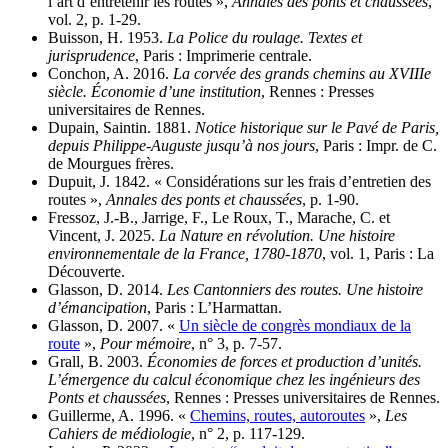
l’art d’entretenir les routes »,
Annales des ponts et chaussées
,
vol. 2, p. 1-29.
Buisson, H. 1953.
La Police du roulage. Textes et
jurisprudence
, Paris : Imprimerie centrale.
Conchon, A. 2016.
La corvée des grands chemins au XVIIIe
siècle. Économie d’une institution
, Rennes : Presses
universitaires de Rennes.
Dupain, Saintin. 1881.
Notice historique sur le Pavé de Paris,
depuis Philippe-Auguste jusqu’à nos jours
, Paris : Impr. de C.
de Mourgues frères.
Dupuit, J. 1842. « Considérations sur les frais d’entretien des
routes »,
Annales des ponts et chaussées
, p. 1-90.
Fressoz, J.-B., Jarrige, F., Le Roux, T., Marache, C. et
Vincent, J. 2025.
La Nature en révolution. Une histoire
environnementale de la France, 1780-1870
, vol. 1, Paris : La
Découverte.
Glasson, D. 2014.
Les Cantonniers des routes. Une histoire
d’émancipation
, Paris : L’Harmattan.
Glasson, D. 2007. «
Un siècle de congrès mondiaux de la
route
»,
Pour mémoire
, n° 3, p. 7-57.
Grall, B. 2003.
Économies de forces et production d’unités.
L’émergence du calcul économique chez les ingénieurs des
Ponts et chaussées
, Rennes : Presses universitaires de Rennes.
Guillerme, A. 1996. «
Chemins, routes, autoroutes
»,
Les
Cahiers de médiologie
, n° 2, p. 117-129.