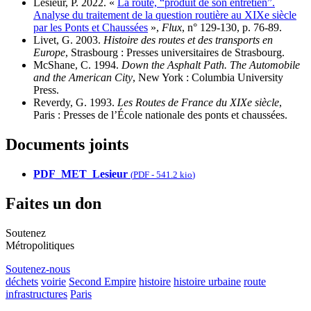
Lesieur, P. 2022. «
La route, “produit de son entretien”.
Analyse du traitement de la question routière au XIXe siècle
par les Ponts et Chaussées
»,
Flux
, n° 129-130, p. 76-89.
Livet, G. 2003.
Histoire des routes et des transports en
Europe
, Strasbourg : Presses universitaires de Strasbourg.
McShane, C. 1994.
Down the Asphalt Path. The Automobile
and the American City
, New York : Columbia University
Press.
Reverdy, G. 1993.
Les Routes de France du XIXe siècle
,
Paris : Presses de l’École nationale des ponts et chaussées.
Documents joints
PDF_MET_Lesieur
(
PDF
-
541.2 kio
)
Faites un don
Soutenez
Métropolitiques
Soutenez-nous
déchets
voirie
Second Empire
histoire
histoire urbaine
route
infrastructures
Paris