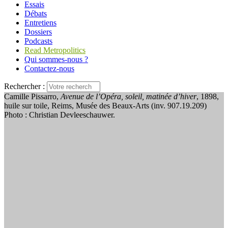
Essais
Débats
Entretiens
Dossiers
Podcasts
Read Metropolitics
Qui sommes-nous ?
Contactez-nous
Rechercher :
Camille Pissarro,
Avenue de l’Opéra, soleil, matinée d’hiver
, 1898,
huile sur toile, Reims, Musée des Beaux-Arts (inv. 907.19.209)
Photo : Christian Devleeschauwer.