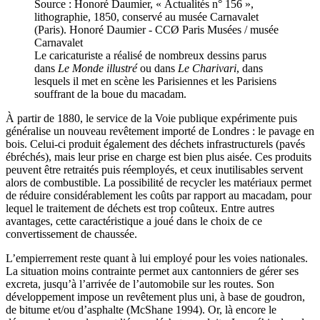
Source : Honoré Daumier, « Actualités n° 156 »,
lithographie, 1850, conservé au musée Carnavalet
(Paris). Honoré Daumier - CCØ Paris Musées / musée
Carnavalet
Le caricaturiste a réalisé de nombreux dessins parus
dans
Le Monde illustré
ou dans
Le Charivari
, dans
lesquels il met en scène les Parisiennes et les Parisiens
souffrant de la boue du macadam.
À partir de 1880, le service de la Voie publique expérimente puis
généralise un nouveau revêtement importé de Londres : le pavage en
bois. Celui-ci produit également des déchets infrastructurels (pavés
ébréchés), mais leur prise en charge est bien plus aisée. Ces produits
peuvent être retraités puis réemployés, et ceux inutilisables servent
alors de combustible. La possibilité de recycler les matériaux permet
de réduire considérablement les coûts par rapport au macadam, pour
lequel le traitement de déchets est trop coûteux. Entre autres
avantages, cette caractéristique a joué dans le choix de ce
convertissement de chaussée.
L’empierrement reste quant à lui employé pour les voies nationales.
La situation moins contrainte permet aux cantonniers de gérer ses
excreta, jusqu’à l’arrivée de l’automobile sur les routes. Son
développement impose un revêtement plus uni, à base de goudron,
de bitume et/ou d’asphalte (McShane 1994). Or, là encore le