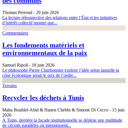
des communs
Thomas Perroud
- 29 juin 2026
La lecture rétrospective des relations entre l’État et les initiatives
d’intérêt collectif montre que...
Commentaires
Les fondements matériels et
environnementaux de la paix
Samuel Ripoll
- 18 juin 2026
Le philosophe Pierre Charbonnier explore l’idée selon laquelle la
crise écologique serait le prix de l’ordre...
Terrains
Recycler les déchets à Tunis
Maha Bouhlel-Abid & Hanen Chebbi & Simone Di Cecco
- 15 juin
2026
À Tunis, derrière la façade institutionnelle se déploie une multitude
de circuits parallèles où interagissent...