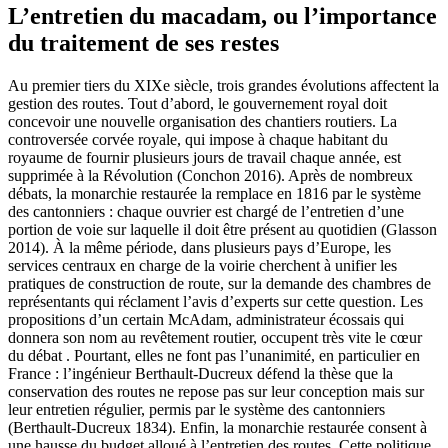
L’entretien du macadam, ou l’importance
du traitement de ses restes
Au premier tiers du XIXe siècle, trois grandes évolutions affectent la
gestion des routes. Tout d’abord, le gouvernement royal doit
concevoir une nouvelle organisation des chantiers routiers. La
controversée corvée royale, qui impose à chaque habitant du
royaume de fournir plusieurs jours de travail chaque année, est
supprimée à la Révolution (Conchon 2016). Après de nombreux
débats, la monarchie restaurée la remplace en 1816 par le système
des cantonniers : chaque ouvrier est chargé de l’entretien d’une
portion de voie sur laquelle il doit être présent au quotidien (Glasson
2014). À la même période, dans plusieurs pays d’Europe, les
services centraux en charge de la voirie cherchent à unifier les
pratiques de construction de route, sur la demande des chambres de
représentants qui réclament l’avis d’experts sur cette question. Les
propositions d’un certain McAdam, administrateur écossais qui
donnera son nom au revêtement routier, occupent très vite le cœur
du débat . Pourtant, elles ne font pas l’unanimité, en particulier en
France : l’ingénieur Berthault-Ducreux défend la thèse que la
conservation des routes ne repose pas sur leur conception mais sur
leur entretien régulier, permis par le système des cantonniers
(Berthault-Ducreux 1834). Enfin, la monarchie restaurée consent à
une hausse du budget alloué à l’entretien des routes. Cette politique