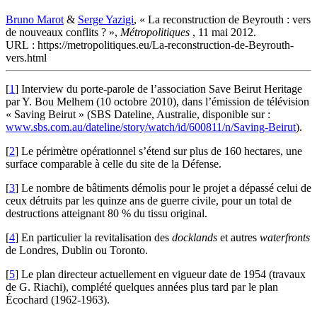
Bruno Marot
&
Serge Yazigi
, « La reconstruction de Beyrouth : vers
de nouveaux conflits ? »,
Métropolitiques
, 11 mai 2012.
URL : https://metropolitiques.eu/La-reconstruction-de-Beyrouth-
vers.html
[
1
]
Interview du porte-parole de l’association Save Beirut Heritage
par Y. Bou Melhem (10 octobre 2010), dans l’émission de télévision
« Saving Beirut » (SBS Dateline, Australie, disponible sur :
www.sbs.com.au/dateline/story/watch/id/600811/n/Saving-Beirut
).
[
2
]
Le périmètre opérationnel s’étend sur plus de 160 hectares, une
surface comparable à celle du site de la Défense.
[
3
]
Le nombre de bâtiments démolis pour le projet a dépassé celui de
ceux détruits par les quinze ans de guerre civile, pour un total de
destructions atteignant 80 % du tissu original.
[
4
]
En particulier la revitalisation des
docklands
et autres
waterfronts
de Londres, Dublin ou Toronto.
[
5
]
Le plan directeur actuellement en vigueur date de 1954 (travaux
de G. Riachi), complété quelques années plus tard par le plan
Écochard (1962-1963).