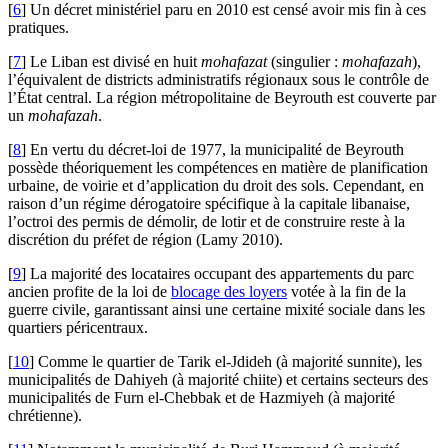
[
6
]
Un décret ministériel paru en 2010 est censé avoir mis fin à ces
pratiques.
[
7
]
Le Liban est divisé en huit
mohafazat
(singulier :
mohafazah
),
l’équivalent de districts administratifs régionaux sous le contrôle de
l’État central. La région métropolitaine de Beyrouth est couverte par
un
mohafazah
.
[
8
]
En vertu du décret-loi de 1977, la municipalité de Beyrouth
possède théoriquement les compétences en matière de planification
urbaine, de voirie et d’application du droit des sols. Cependant, en
raison d’un régime dérogatoire spécifique à la capitale libanaise,
l’octroi des permis de démolir, de lotir et de construire reste à la
discrétion du préfet de région (Lamy 2010).
[
9
]
La majorité des locataires occupant des appartements du parc
ancien profite de la loi de
blocage des loyers
votée à la fin de la
guerre civile, garantissant ainsi une certaine mixité sociale dans les
quartiers péricentraux.
[
10
]
Comme le quartier de Tarik el-Jdideh (à majorité sunnite), les
municipalités de Dahiyeh (à majorité chiite) et certains secteurs des
municipalités de Furn el-Chebbak et de Hazmiyeh (à majorité
chrétienne).