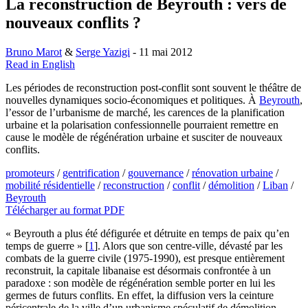
La reconstruction de Beyrouth : vers de
nouveaux conflits ?
Bruno Marot
&
Serge Yazigi
- 11 mai 2012
Read in English
Les périodes de reconstruction post-conflit sont souvent le théâtre de
nouvelles dynamiques socio-économiques et politiques. À
Beyrouth
,
l’essor de l’urbanisme de marché, les carences de la planification
urbaine et la polarisation confessionnelle pourraient remettre en
cause le modèle de régénération urbaine et susciter de nouveaux
conflits.
promoteurs
/
gentrification
/
gouvernance
/
rénovation urbaine
/
mobilité résidentielle
/
reconstruction
/
conflit
/
démolition
/
Liban
/
Beyrouth
Télécharger au format PDF
« Beyrouth a plus été défigurée et détruite en temps de paix qu’en
temps de guerre »
[
1
]
. Alors que son centre-ville, dévasté par les
combats de la guerre civile (1975-1990), est presque entièrement
reconstruit, la capitale libanaise est désormais confrontée à un
paradoxe : son modèle de régénération semble porter en lui les
germes de futurs conflits. En effet, la diffusion vers la ceinture
péricentrale de la ville d’un urbanisme spéculatif de démolition-