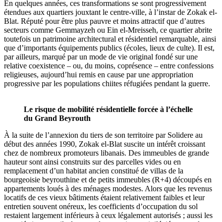
En quelques années, ces transformations se sont progressivement
étendues aux quartiers jouxtant le centre-ville, à l’instar de Zokak el-
Blat. Réputé pour être plus pauvre et moins attractif que d’autres
secteurs comme Gemmayzeh ou Ein el-Mreisseh, ce quartier abrite
toutefois un patrimoine architectural et résidentiel remarquable, ainsi
que d’importants équipements publics (écoles, lieux de culte). Il est,
par ailleurs, marqué par un mode de vie original fondé sur une
relative coexistence – ou, du moins, coprésence – entre confessions
religieuses, aujourd’hui remis en cause par une appropriation
progressive par les populations chiites réfugiées pendant la guerre.
Le risque de mobilité résidentielle forcée à l’échelle
du Grand Beyrouth
À la suite de l’annexion du tiers de son territoire par Solidere au
début des années 1990, Zokak el-Blat suscite un intérêt croissant
chez de nombreux promoteurs libanais. Des immeubles de grande
hauteur sont ainsi construits sur des parcelles vides ou en
remplacement d’un habitat ancien constitué de villas de la
bourgeoisie beyrouthine et de petits immeubles (R+4) découpés en
appartements loués à des ménages modestes. Alors que les revenus
locatifs de ces vieux bâtiments étaient relativement faibles et leur
entretien souvent onéreux, les coefficients d’occupation du sol
restaient largement inférieurs à ceux légalement autorisés ; aussi les