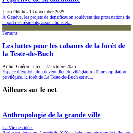
Luca Piddiu
- 13 novembre 2025
À Genève, les projets de densification soulèvent des protestations de
la part des résidents, associations et...
Terrains
Les luttes pour les cabanes de la forêt de
la Teste-de-Buch
Arthur Guérin-Turcq
- 27 octobre 2025
Espace d’exploitation devenu lieu de villégiature d’une population
privilégiée, la forêt de La Teste-de-Buch est au...
Ailleurs sur le net
Anthropologie de la grande ville
La Vie des idées
Berlin est devenue, à partir du XIXe siècle, une très grande ville, qui