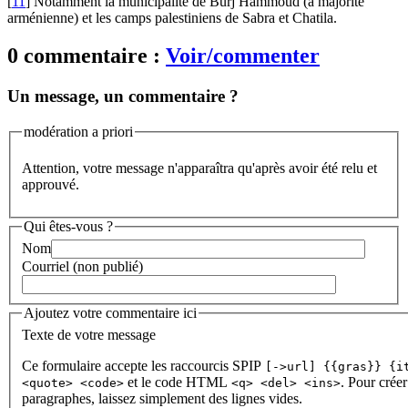
[
11
]
Notamment la municipalité de Burj Hammoud (à majorité
arménienne) et les camps palestiniens de Sabra et Chatila.
0 commentaire :
Voir/commenter
Un message, un commentaire ?
modération a priori
Attention, votre message n'apparaîtra qu'après avoir été relu et
approuvé.
Qui êtes-vous ?
Nom
Courriel (non publié)
Ajoutez votre commentaire ici
Texte de votre message
Ce formulaire accepte les raccourcis SPIP
[->url] {{gras}} {i
et le code HTML
. Pour créer
<quote> <code>
<q> <del> <ins>
paragraphes, laissez simplement des lignes vides.