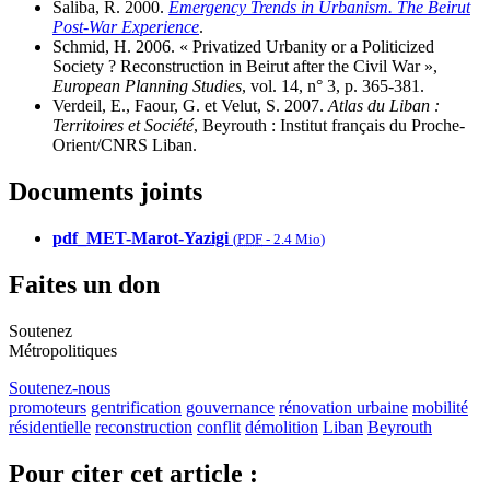
Saliba, R. 2000.
Emergency Trends in Urbanism. The Beirut
Post-War Experience
.
Schmid, H. 2006. « Privatized Urbanity or a Politicized
Society ? Reconstruction in Beirut after the Civil War »,
European Planning Studies
, vol. 14, n° 3, p. 365-381.
Verdeil, E., Faour, G. et Velut, S. 2007.
Atlas du Liban :
Territoires et Société
, Beyrouth : Institut français du Proche-
Orient/CNRS Liban.
Documents joints
pdf_MET-Marot-Yazigi
(
PDF
-
2.4 Mio
)
Faites un don
Soutenez
Métropolitiques
Soutenez-nous
promoteurs
gentrification
gouvernance
rénovation urbaine
mobilité
résidentielle
reconstruction
conflit
démolition
Liban
Beyrouth
Pour citer cet article :