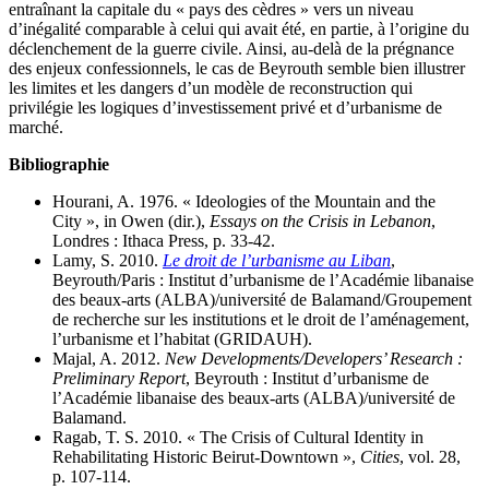
entraînant la capitale du « pays des cèdres » vers un niveau
d’inégalité comparable à celui qui avait été, en partie, à l’origine du
déclenchement de la guerre civile. Ainsi, au-delà de la prégnance
des enjeux confessionnels, le cas de Beyrouth semble bien illustrer
les limites et les dangers d’un modèle de reconstruction qui
privilégie les logiques d’investissement privé et d’urbanisme de
marché.
Bibliographie
Hourani, A. 1976. « Ideologies of the Mountain and the
City », in Owen (dir.),
Essays on the Crisis in Lebanon
,
Londres : Ithaca Press, p. 33-42.
Lamy, S. 2010.
Le droit de l’urbanisme au Liban
,
Beyrouth/Paris : Institut d’urbanisme de l’Académie libanaise
des beaux-arts (ALBA)/université de Balamand/Groupement
de recherche sur les institutions et le droit de l’aménagement,
l’urbanisme et l’habitat (GRIDAUH).
Majal, A. 2012.
New Developments/Developers’ Research :
Preliminary Report
, Beyrouth : Institut d’urbanisme de
l’Académie libanaise des beaux-arts (ALBA)/université de
Balamand.
Ragab, T. S. 2010. « The Crisis of Cultural Identity in
Rehabilitating Historic Beirut-Downtown »,
Cities
, vol. 28,
p. 107-114.