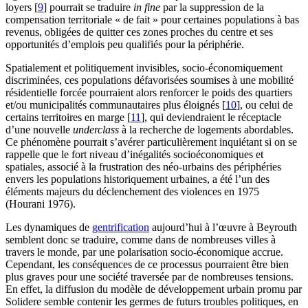
loyers
[
9
]
pourrait se traduire
in fine
par la suppression de la
compensation territoriale « de fait » pour certaines populations à bas
revenus, obligées de quitter ces zones proches du centre et ses
opportunités d’emplois peu qualifiés pour la périphérie.
Spatialement et politiquement invisibles, socio-économiquement
discriminées, ces populations défavorisées soumises à une mobilité
résidentielle forcée pourraient alors renforcer le poids des quartiers
et/ou municipalités communautaires plus éloignés
[
10
]
, ou celui de
certains territoires en marge
[
11
]
, qui deviendraient le réceptacle
d’une nouvelle
underclass
à la recherche de logements abordables.
Ce phénomène pourrait s’avérer particulièrement inquiétant si on se
rappelle que le fort niveau d’inégalités socioéconomiques et
spatiales, associé à la frustration des néo-urbains des périphéries
envers les populations historiquement urbaines, a été l’un des
éléments majeurs du déclenchement des violences en 1975
(Hourani 1976).
Les dynamiques de
gentrification
aujourd’hui à l’œuvre à Beyrouth
semblent donc se traduire, comme dans de nombreuses villes à
travers le monde, par une polarisation socio-économique accrue.
Cependant, les conséquences de ce processus pourraient être bien
plus graves pour une société traversée par de nombreuses tensions.
En effet, la diffusion du modèle de développement urbain promu par
Solidere semble contenir les germes de futurs troubles politiques, en