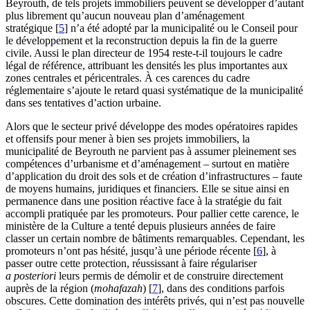
Beyrouth, de tels projets immobiliers peuvent se développer d’autant
plus librement qu’aucun nouveau plan d’aménagement
stratégique
[
5
]
n’a été adopté par la municipalité ou le Conseil pour
le développement et la reconstruction depuis la fin de la guerre
civile. Aussi le plan directeur de 1954 reste-t-il toujours le cadre
légal de référence, attribuant les densités les plus importantes aux
zones centrales et péricentrales. À ces carences du cadre
réglementaire s’ajoute le retard quasi systématique de la municipalité
dans ses tentatives d’action urbaine.
Alors que le secteur privé développe des modes opératoires rapides
et offensifs pour mener à bien ses projets immobiliers, la
municipalité de Beyrouth ne parvient pas à assumer pleinement ses
compétences d’urbanisme et d’aménagement – surtout en matière
d’application du droit des sols et de création d’infrastructures – faute
de moyens humains, juridiques et financiers. Elle se situe ainsi en
permanence dans une position réactive face à la stratégie du fait
accompli pratiquée par les promoteurs. Pour pallier cette carence, le
ministère de la Culture a tenté depuis plusieurs années de faire
classer un certain nombre de bâtiments remarquables. Cependant, les
promoteurs n’ont pas hésité, jusqu’à une période récente
[
6
]
, à
passer outre cette protection, réussissant à faire régulariser
a posteriori
leurs permis de démolir et de construire directement
auprès de la région (
mohafazah
)
[
7
]
, dans des conditions parfois
obscures. Cette domination des intérêts privés, qui n’est pas nouvelle