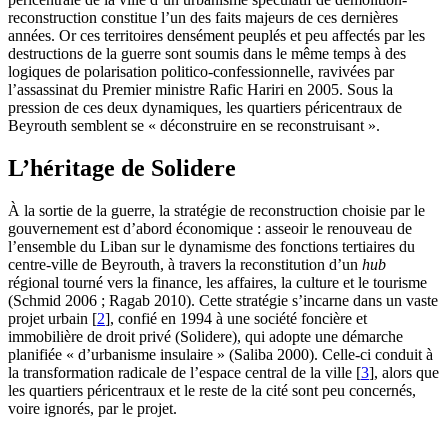
reconstruction constitue l’un des faits majeurs de ces dernières
années. Or ces territoires densément peuplés et peu affectés par les
destructions de la guerre sont soumis dans le même temps à des
logiques de polarisation politico-confessionnelle, ravivées par
l’assassinat du Premier ministre Rafic Hariri en 2005. Sous la
pression de ces deux dynamiques, les quartiers péricentraux de
Beyrouth semblent se « déconstruire en se reconstruisant ».
L’héritage de Solidere
À la sortie de la guerre, la stratégie de reconstruction choisie par le
gouvernement est d’abord économique : asseoir le renouveau de
l’ensemble du Liban sur le dynamisme des fonctions tertiaires du
centre-ville de Beyrouth, à travers la reconstitution d’un
hub
régional tourné vers la finance, les affaires, la culture et le tourisme
(Schmid 2006 ; Ragab 2010). Cette stratégie s’incarne dans un vaste
projet urbain
[
2
]
, confié en 1994 à une société foncière et
immobilière de droit privé (Solidere), qui adopte une démarche
planifiée « d’urbanisme insulaire » (Saliba 2000). Celle-ci conduit à
la transformation radicale de l’espace central de la ville
[
3
]
, alors que
les quartiers péricentraux et le reste de la cité sont peu concernés,
voire ignorés, par le projet.