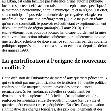
au Liban, est enfin facilitée par l’absence d’une autorité publique
locale respectée et efficace, en raison du bicéphalisme, spécifique à
la métropole beyrouthine, entre la municipalité et la région. En effet,
si la municipalité possède en théorie des prérogatives élargies en
matière d’urbanisme et d’aménagement
[
8
]
, elle ne joue en réalité
qu’un rôle consultatif, le pouvoir exécutif étant exceptionnellement
dévolu au préfet de région (
mohafez
) (Lamy 2010). Cet
enchevêtrement des pouvoirs locaux handicape lourdement la mise
en œuvre d’une action urbaine cohérente, particulièrement lorsque
que les deux échelons de gouvernance sont dirigés par des courants
politiques opposés, comme cela a souvent été le cas depuis le début
des années 1990.
La gentrification à l’origine de nouveaux
conflits ?
Cette diffusion de l’urbanisme de marché aux quartiers péricentraux,
qui se traduit par une gentrification de territoires à l’identité politico-
confessionnelle marquée, pourrait avoir des conséquences
pernicieuses. Si les tendances actuelles se confirment, les
dynamiques de peuplement à l’échelle métropolitaine viendront
renforcer les inégalités entre Beyrouth-municipe (centre-ville et
quartiers péricentraux) et ses périphéries. En effet, l’augmentation
significative des charges foncières, des prix des logements et des