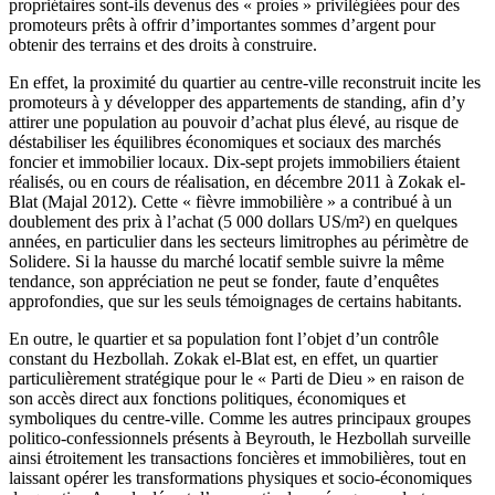
propriétaires sont-ils devenus des « proies » privilégiées pour des
promoteurs prêts à offrir d’importantes sommes d’argent pour
obtenir des terrains et des droits à construire.
En effet, la proximité du quartier au centre-ville reconstruit incite les
promoteurs à y développer des appartements de standing, afin d’y
attirer une population au pouvoir d’achat plus élevé, au risque de
déstabiliser les équilibres économiques et sociaux des marchés
foncier et immobilier locaux. Dix-sept projets immobiliers étaient
réalisés, ou en cours de réalisation, en décembre 2011 à Zokak el-
Blat (Majal 2012). Cette « fièvre immobilière » a contribué à un
doublement des prix à l’achat (5 000 dollars US/m²) en quelques
années, en particulier dans les secteurs limitrophes au périmètre de
Solidere. Si la hausse du marché locatif semble suivre la même
tendance, son appréciation ne peut se fonder, faute d’enquêtes
approfondies, que sur les seuls témoignages de certains habitants.
En outre, le quartier et sa population font l’objet d’un contrôle
constant du Hezbollah. Zokak el-Blat est, en effet, un quartier
particulièrement stratégique pour le « Parti de Dieu » en raison de
son accès direct aux fonctions politiques, économiques et
symboliques du centre-ville. Comme les autres principaux groupes
politico-confessionnels présents à Beyrouth, le Hezbollah surveille
ainsi étroitement les transactions foncières et immobilières, tout en
laissant opérer les transformations physiques et socio-économiques