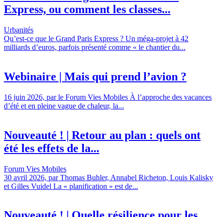
Express, ou comment les classes...
Urbanités
Qu’est-ce que le Grand Paris Express ? Un méga-projet à 42
milliards d’euros, parfois présenté comme « le chantier du...
Webinaire | Mais qui prend l’avion ?
16 juin 2026, par le Forum Vies Mobiles À l’approche des vacances
d’été et en pleine vague de chaleur, la...
Nouveauté ! | Retour au plan : quels ont
été les effets de la...
Forum Vies Mobiles
30 avril 2026, par Thomas Buhler, Annabel Richeton, Louis Kalisky
et Gilles Vuidel La « planification » est de...
Nouveauté ! | Quelle résilience pour les