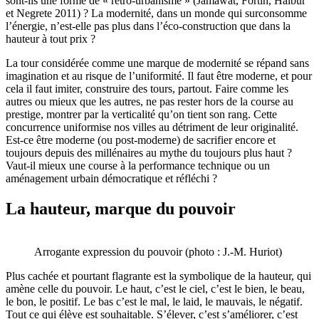
sont-ils une forme de « retro-urbanisme » (Jamawat, Fortin, Halbur
et Negrete 2011) ? La modernité, dans un monde qui surconsomme
l’énergie, n’est-elle pas plus dans l’éco-construction que dans la
hauteur à tout prix ?
La tour considérée comme une marque de modernité se répand sans
imagination et au risque de l’uniformité. Il faut être moderne, et pour
cela il faut imiter, construire des tours, partout. Faire comme les
autres ou mieux que les autres, ne pas rester hors de la course au
prestige, montrer par la verticalité qu’on tient son rang. Cette
concurrence uniformise nos villes au détriment de leur originalité.
Est-ce être moderne (ou post-moderne) de sacrifier encore et
toujours depuis des millénaires au mythe du toujours plus haut ?
Vaut-il mieux une course à la performance technique ou un
aménagement urbain démocratique et réfléchi ?
La hauteur, marque du pouvoir
Arrogante expression du pouvoir (photo : J.-M. Huriot)
Plus cachée et pourtant flagrante est la symbolique de la hauteur, qui
amène celle du pouvoir. Le haut, c’est le ciel, c’est le bien, le beau,
le bon, le positif. Le bas c’est le mal, le laid, le mauvais, le négatif.
Tout ce qui élève est souhaitable. S’élever, c’est s’améliorer, c’est