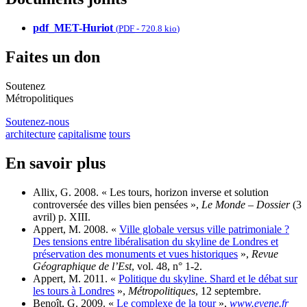
pdf_MET-Huriot
(
PDF
-
720.8 kio
)
Faites un don
Soutenez
Métropolitiques
Soutenez-nous
architecture
capitalisme
tours
En savoir plus
Allix, G. 2008. « Les tours, horizon inverse et solution
controversée des villes bien pensées »,
Le Monde – Dossier
(3
avril) p. XIII.
Appert, M. 2008. «
Ville globale versus ville patrimoniale ?
Des tensions entre libéralisation du skyline de Londres et
préservation des monuments et vues historiques
»,
Revue
Géographique de l’Est
, vol. 48, n° 1-2.
Appert, M. 2011. «
Politique du skyline. Shard et le débat sur
les tours à Londres
»,
Métropolitiques
, 12 septembre.
Benoît, G. 2009. «
Le complexe de la tour
»,
www.evene.fr