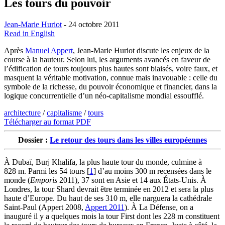
Les tours du pouvoir
Jean-Marie Huriot
- 24 octobre 2011
Read in English
Après
Manuel Appert
, Jean-Marie Huriot discute les enjeux de la
course à la hauteur. Selon lui, les arguments avancés en faveur de
l’édification de tours toujours plus hautes sont biaisés, voire faux, et
masquent la véritable motivation, connue mais inavouable : celle du
symbole de la richesse, du pouvoir économique et financier, dans la
logique concurrentielle d’un néo-capitalisme mondial essoufflé.
architecture
/
capitalisme
/
tours
Télécharger au format PDF
Dossier :
Le retour des tours dans les villes européennes
À Dubaï, Burj Khalifa, la plus haute tour du monde, culmine à
828 m. Parmi les 54 tours
[
1
]
d’au moins 300 m recensées dans le
monde (
Emporis
2011), 37 sont en Asie et 14 aux États-Unis. À
Londres, la tour Shard devrait être terminée en 2012 et sera la plus
haute d’Europe. Du haut de ses 310 m, elle narguera la cathédrale
Saint-Paul (Appert 2008,
Appert 2011
). À La Défense, on a
inauguré il y a quelques mois la tour First dont les 228 m constituent