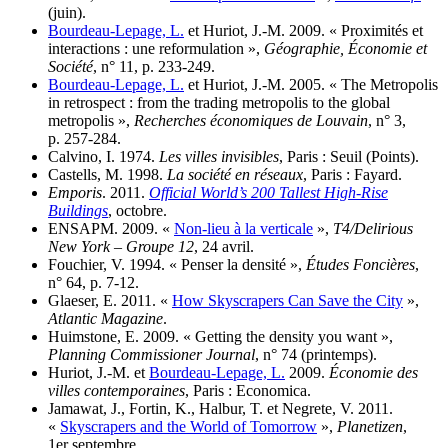
(juin).
Bourdeau-Lepage, L.
et Huriot, J.-M. 2009. « Proximités et
interactions : une reformulation »,
Géographie, Économie et
Société
, n° 11, p. 233-249.
Bourdeau-Lepage, L.
et Huriot, J.-M. 2005. « The Metropolis
in retrospect : from the trading metropolis to the global
metropolis »,
Recherches économiques de Louvain
, n° 3,
p. 257-284.
Calvino, I. 1974.
Les villes invisibles
, Paris : Seuil (Points).
Castells, M. 1998.
La société en réseaux
, Paris : Fayard.
Emporis
. 2011.
Official World’s 200 Tallest High-Rise
Buildings
, octobre.
ENSAPM. 2009. «
Non-lieu à la verticale
»,
T4/Delirious
New York – Groupe 12
, 24 avril.
Fouchier, V. 1994. « Penser la densité »,
Études Foncières
,
n° 64, p. 7-12.
Glaeser, E. 2011. «
How Skyscrapers Can Save the City
»,
Atlantic Magazine
.
Huimstone, E. 2009. « Getting the density you want »,
Planning Commissioner Journal
, n° 74 (printemps).
Huriot, J.-M. et
Bourdeau-Lepage, L.
2009.
Économie des
villes contemporaines
, Paris : Economica.
Jamawat, J., Fortin, K., Halbur, T. et Negrete, V. 2011.
«
Skyscrapers and the World of Tomorrow
»,
Planetizen
,
1er septembre.