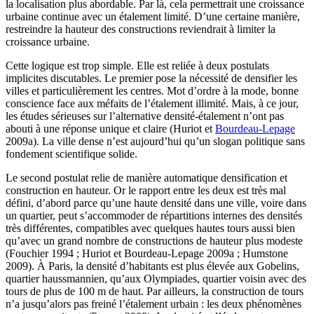
la localisation plus abordable. Par là, cela permettrait une croissance
urbaine continue avec un étalement limité. D’une certaine manière,
restreindre la hauteur des constructions reviendrait à limiter la
croissance urbaine.
Cette logique est trop simple. Elle est reliée à deux postulats
implicites discutables. Le premier pose la nécessité de densifier les
villes et particulièrement les centres. Mot d’ordre à la mode, bonne
conscience face aux méfaits de l’étalement illimité. Mais, à ce jour,
les études sérieuses sur l’alternative densité-étalement n’ont pas
abouti à une réponse unique et claire (Huriot et
Bourdeau-Lepage
2009a). La ville dense n’est aujourd’hui qu’un slogan politique sans
fondement scientifique solide.
Le second postulat relie de manière automatique densification et
construction en hauteur. Or le rapport entre les deux est très mal
défini, d’abord parce qu’une haute densité dans une ville, voire dans
un quartier, peut s’accommoder de répartitions internes des densités
très différentes, compatibles avec quelques hautes tours aussi bien
qu’avec un grand nombre de constructions de hauteur plus modeste
(Fouchier 1994 ; Huriot et Bourdeau-Lepage 2009a ; Humstone
2009). À Paris, la densité d’habitants est plus élevée aux Gobelins,
quartier haussmannien, qu’aux Olympiades, quartier voisin avec des
tours de plus de 100 m de haut. Par ailleurs, la construction de tours
n’a jusqu’alors pas freiné l’étalement urbain : les deux phénomènes