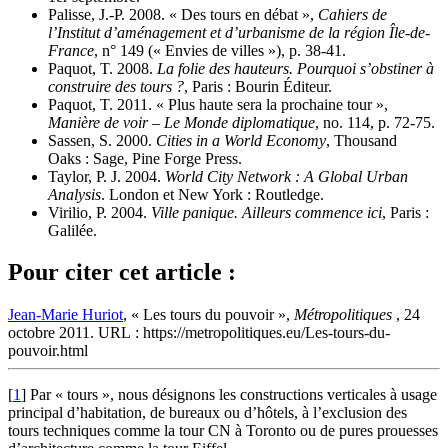
Palisse, J.-P. 2008. « Des tours en débat »,
Cahiers de
l’Institut d’aménagement et d’urbanisme de la région Île-de-
France
, n° 149 (« Envies de villes »), p. 38-41.
Paquot, T. 2008.
La folie des hauteurs. Pourquoi s’obstiner à
construire des tours ?
, Paris : Bourin Éditeur.
Paquot, T. 2011. « Plus haute sera la prochaine tour »,
Manière de voir – Le Monde diplomatique
, no. 114, p. 72-75.
Sassen, S. 2000.
Cities in a World Economy
, Thousand
Oaks : Sage, Pine Forge Press.
Taylor, P. J. 2004.
World City Network : A Global Urban
Analysis
. London et New York : Routledge.
Virilio, P. 2004.
Ville panique. Ailleurs commence ici
, Paris :
Galilée.
Pour citer cet article :
Jean-Marie Huriot
, « Les tours du pouvoir »,
Métropolitiques
, 24
octobre 2011. URL : https://metropolitiques.eu/Les-tours-du-
pouvoir.html
[
1
]
Par « tours », nous désignons les constructions verticales à usage
principal d’habitation, de bureaux ou d’hôtels, à l’exclusion des
tours techniques comme la tour CN à Toronto ou de pures prouesses