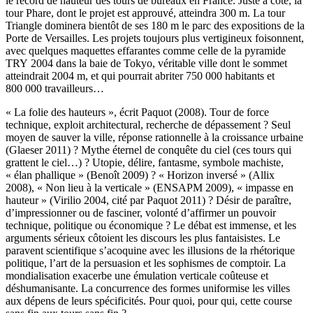
le record de hauteur des tours de bureaux en France. Juste à côté, la
tour Phare, dont le projet est approuvé, atteindra 300 m. La tour
Triangle dominera bientôt de ses 180 m le parc des expositions de la
Porte de Versailles. Les projets toujours plus vertigineux foisonnent,
avec quelques maquettes effarantes comme celle de la pyramide
TRY 2004 dans la baie de Tokyo, véritable ville dont le sommet
atteindrait 2004 m, et qui pourrait abriter 750 000 habitants et
800 000 travailleurs…
« La folie des hauteurs », écrit Paquot (2008). Tour de force
technique, exploit architectural, recherche de dépassement ? Seul
moyen de sauver la ville, réponse rationnelle à la croissance urbaine
(Glaeser 2011) ? Mythe éternel de conquête du ciel (ces tours qui
grattent le ciel…) ? Utopie, délire, fantasme, symbole machiste,
« élan phallique » (Benoît 2009) ? « Horizon inversé » (Allix
2008), « Non lieu à la verticale » (ENSAPM 2009), « impasse en
hauteur » (Virilio 2004, cité par Paquot 2011) ? Désir de paraître,
d’impressionner ou de fasciner, volonté d’affirmer un pouvoir
technique, politique ou économique ? Le débat est immense, et les
arguments sérieux côtoient les discours les plus fantaisistes. Le
paravent scientifique s’acoquine avec les illusions de la rhétorique
politique, l’art de la persuasion et les sophismes de comptoir. La
mondialisation exacerbe une émulation verticale coûteuse et
déshumanisante. La concurrence des formes uniformise les villes
aux dépens de leurs spécificités. Pour quoi, pour qui, cette course