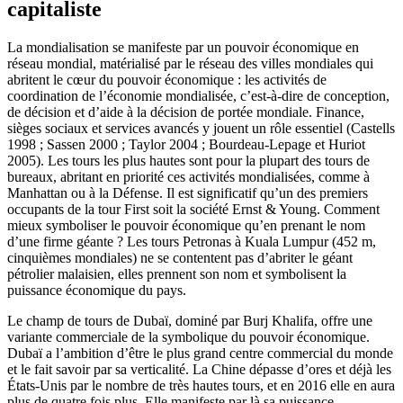
capitaliste
La mondialisation se manifeste par un pouvoir économique en
réseau mondial, matérialisé par le réseau des villes mondiales qui
abritent le cœur du pouvoir économique : les activités de
coordination de l’économie mondialisée, c’est-à-dire de conception,
de décision et d’aide à la décision de portée mondiale. Finance,
sièges sociaux et services avancés y jouent un rôle essentiel (Castells
1998 ; Sassen 2000 ; Taylor 2004 ; Bourdeau-Lepage et Huriot
2005). Les tours les plus hautes sont pour la plupart des tours de
bureaux, abritant en priorité ces activités mondialisées, comme à
Manhattan ou à la Défense. Il est significatif qu’un des premiers
occupants de la tour First soit la société Ernst & Young. Comment
mieux symboliser le pouvoir économique qu’en prenant le nom
d’une firme géante ? Les tours Petronas à Kuala Lumpur (452 m,
cinquièmes mondiales) ne se contentent pas d’abriter le géant
pétrolier malaisien, elles prennent son nom et symbolisent la
puissance économique du pays.
Le champ de tours de Dubaï, dominé par Burj Khalifa, offre une
variante commerciale de la symbolique du pouvoir économique.
Dubaï a l’ambition d’être le plus grand centre commercial du monde
et le fait savoir par sa verticalité. La Chine dépasse d’ores et déjà les
États-Unis par le nombre de très hautes tours, et en 2016 elle en aura
plus de quatre fois plus. Elle manifeste par là sa puissance