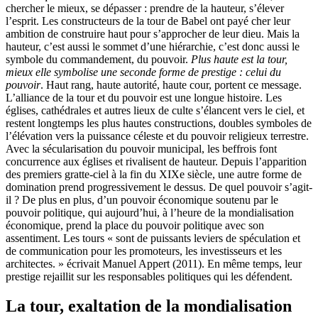
chercher le mieux, se dépasser : prendre de la hauteur, s’élever
l’esprit. Les constructeurs de la tour de Babel ont payé cher leur
ambition de construire haut pour s’approcher de leur dieu. Mais la
hauteur, c’est aussi le sommet d’une hiérarchie, c’est donc aussi le
symbole du commandement, du pouvoir.
Plus haute est la tour,
mieux elle symbolise une seconde forme de prestige : celui du
pouvoir
. Haut rang, haute autorité, haute cour, portent ce message.
L’alliance de la tour et du pouvoir est une longue histoire. Les
églises, cathédrales et autres lieux de culte s’élancent vers le ciel, et
restent longtemps les plus hautes constructions, doubles symboles de
l’élévation vers la puissance céleste et du pouvoir religieux terrestre.
Avec la sécularisation du pouvoir municipal, les beffrois font
concurrence aux églises et rivalisent de hauteur. Depuis l’apparition
des premiers gratte-ciel à la fin du XIXe siècle, une autre forme de
domination prend progressivement le dessus. De quel pouvoir s’agit-
il ? De plus en plus, d’un pouvoir économique soutenu par le
pouvoir politique, qui aujourd’hui, à l’heure de la mondialisation
économique, prend la place du pouvoir politique avec son
assentiment. Les tours « sont de puissants leviers de spéculation et
de communication pour les promoteurs, les investisseurs et les
architectes. » écrivait Manuel Appert (2011). En même temps, leur
prestige rejaillit sur les responsables politiques qui les défendent.
La tour, exaltation de la mondialisation