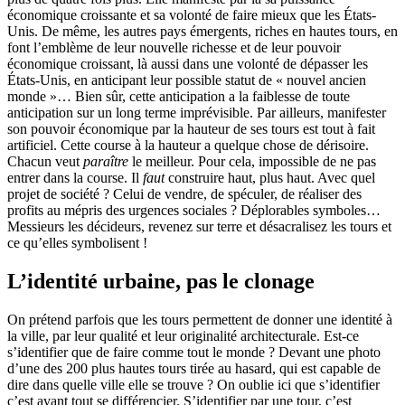
économique croissante et sa volonté de faire mieux que les États-
Unis. De même, les autres pays émergents, riches en hautes tours, en
font l’emblème de leur nouvelle richesse et de leur pouvoir
économique croissant, là aussi dans une volonté de dépasser les
États-Unis, en anticipant leur possible statut de « nouvel ancien
monde »… Bien sûr, cette anticipation a la faiblesse de toute
anticipation sur un long terme imprévisible. Par ailleurs, manifester
son pouvoir économique par la hauteur de ses tours est tout à fait
artificiel. Cette course à la hauteur a quelque chose de dérisoire.
Chacun veut
paraître
le meilleur. Pour cela, impossible de ne pas
entrer dans la course. Il
faut
construire haut, plus haut. Avec quel
projet de société ? Celui de vendre, de spéculer, de réaliser des
profits au mépris des urgences sociales ? Déplorables symboles…
Messieurs les décideurs, revenez sur terre et désacralisez les tours et
ce qu’elles symbolisent !
L’identité urbaine, pas le clonage
On prétend parfois que les tours permettent de donner une identité à
la ville, par leur qualité et leur originalité architecturale. Est-ce
s’identifier que de faire comme tout le monde ? Devant une photo
d’une des 200 plus hautes tours tirée au hasard, qui est capable de
dire dans quelle ville elle se trouve ? On oublie ici que s’identifier
c’est avant tout se différencier. S’identifier par une tour, c’est