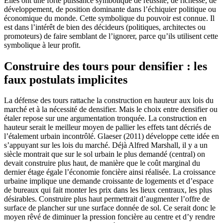
Elles ont une forte puissance symbolique de réussite, de richesse, de
développement, de position dominante dans l’échiquier politique ou
économique du monde. Cette symbolique du pouvoir est connue. Il
est dans l’intérêt de bien des décideurs (politiques, architectes ou
promoteurs) de faire semblant de l’ignorer, parce qu’ils utilisent cette
symbolique à leur profit.
Construire des tours pour densifier : les
faux postulats implicites
La défense des tours rattache la construction en hauteur aux lois du
marché et à la nécessité de densifier. Mais le choix entre densifier ou
étaler repose sur une argumentation tronquée. La construction en
hauteur serait le meilleur moyen de pallier les effets tant décriés de
l’étalement urbain incontrôlé. Glaeser (2011) développe cette idée en
s’appuyant sur les lois du marché. Déjà Alfred Marshall, il y a un
siècle montrait que sur le sol urbain le plus demandé (central) on
devait construire plus haut, de manière que le coût marginal du
dernier étage égale l’économie foncière ainsi réalisée. La croissance
urbaine implique une demande croissante de logements et d’espace
de bureaux qui fait monter les prix dans les lieux centraux, les plus
désirables. Construire plus haut permettrait d’augmenter l’offre de
surface de plancher sur une surface donnée de sol. Ce serait donc le
moyen rêvé de diminuer la pression foncière au centre et d’y rendre