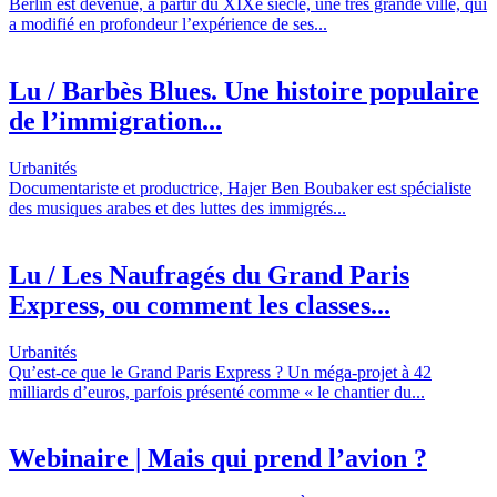
Berlin est devenue, à partir du XIXe siècle, une très grande ville, qui
a modifié en profondeur l’expérience de ses...
Lu / Barbès Blues. Une histoire populaire
de l’immigration...
Urbanités
Documentariste et productrice, Hajer Ben Boubaker est spécialiste
des musiques arabes et des luttes des immigrés...
Lu / Les Naufragés du Grand Paris
Express, ou comment les classes...
Urbanités
Qu’est-ce que le Grand Paris Express ? Un méga-projet à 42
milliards d’euros, parfois présenté comme « le chantier du...
Webinaire | Mais qui prend l’avion ?