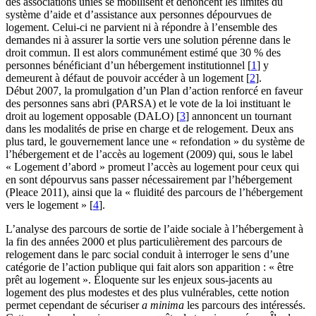
des associations unies se mobilisent et dénoncent les limites du
système d’aide et d’assistance aux personnes dépourvues de
logement. Celui-ci ne parvient ni à répondre à l’ensemble des
demandes ni à assurer la sortie vers une solution pérenne dans le
droit commun. Il est alors communément estimé que 30 % des
personnes bénéficiant d’un hébergement institutionnel
[
1
]
y
demeurent à défaut de pouvoir accéder à un logement
[
2
]
.
Début 2007, la promulgation d’un Plan d’action renforcé en faveur
des personnes sans abri (PARSA) et le vote de la loi instituant le
droit au logement opposable (DALO)
[
3
]
annoncent un tournant
dans les modalités de prise en charge et de relogement. Deux ans
plus tard, le gouvernement lance une « refondation » du système de
l’hébergement et de l’accès au logement (2009) qui, sous le label
« Logement d’abord » promeut l’accès au logement pour ceux qui
en sont dépourvus sans passer nécessairement par l’hébergement
(Pleace 2011), ainsi que la « fluidité des parcours de l’hébergement
vers le logement »
[
4
]
.
L’analyse des parcours de sortie de l’aide sociale à l’hébergement à
la fin des années 2000 et plus particulièrement des parcours de
relogement dans le parc social conduit à interroger le sens d’une
catégorie de l’action publique qui fait alors son apparition : « être
prêt au logement ». Éloquente sur les enjeux sous-jacents au
logement des plus modestes et des plus vulnérables, cette notion
permet cependant de sécuriser
a minima
les parcours des intéressés.