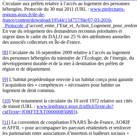
Circulaire aux préfets relative à l’accès au logement des personnes
hébergées. Protocole du 30 mai 2011 (URL :
www.prefectures-
regions.gouv.fr/ile-de-
france/content/download/19544/134757/file/07-03-2016-
_Protocole_d
’accord_entre_l’Etat_et_Action_Logement_pour_renforc
En vue du relogement des demandeurs reconnus prioritaires et
urgent dans le cadre du DALO sur 25 % des attributions annuelles
des associés collecteurs en Île-de-France.
[
8
]
Circulaire du 16 septembre 2009 relative à l’accès au logement
des personnes hébergées du ministère de l’Écologie, de l’énergie, du
développement durable et de la mer à destination des préfets de
région et de département.
[
9
]
L’habitat propédeutique renvoie à un habitat conçu pour garantir
l’acquisition des « compétences » nécessaires pour habiter un
logement de droit commun.
[
10
]
Voir notamment la circulaire du 10 avril 1972 relative aux cités
de transit (URL :
www.legifrance.gouv.fr/affichTexte.do?
cidTexte=JORFTEXT000000850883
).
[
11
]
La convention de coopération FNARS Île-de-France, AORIF
et AFFIL « pour accompagner les parcours résidentiels et renforcer
les partenariats entre associations d’insertion et bailleurs sociaux »