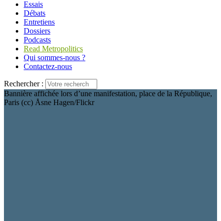
Essais
Débats
Entretiens
Dossiers
Podcasts
Read Metropolitics
Qui sommes-nous ?
Contactez-nous
Rechercher :
Bannière affichée lors d’une manifestation, place de la République,
Paris (cc) Åsne Hagen/Flickr