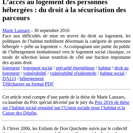
L’accès au logement des personnes
hébergées : du droit à la sécurisation des
parcours
Marie Lanzaro
- 30 septembre 2016
Face aux difficultés de mise en œuvre du droit au logement, les
politiques de l’habitat mobilisent désormais la catégorie de personne
hébergée « prête au logement ». Accompagnant une partie du public
de l’hébergement institutionnel vers le logement social classique, ce
mode de sélection laisse toutefois de côté une fraction importante
des ayants droit.
logement
/
logement social
/
précarité énergétique
/
habitat
/
droit au
logement
/
vulnérabilité
/
vulnérabilité résidentielle
/
habitat social
/
DALO
/
hébergement
Télécharger au format PDF
Cet article rend compte d’une partie de la thèse de Marie Lanzaro,
co-lauréate du Prix spécial décerné par le jury du
Prix 2016 de thèse
sur l’habitat social organisé par l’Union sociale pour l’habitat et la
Caisse des Dépôts
.
À l’hiver 2006, les Enfants de Don Quichotte suivis par le collectif