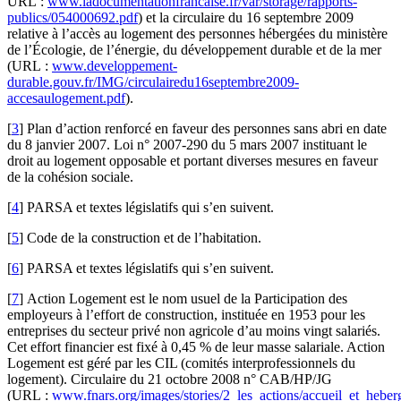
URL :
www.ladocumentationfrancaise.fr/var/storage/rapports-
publics/054000692.pdf
) et la circulaire du 16 septembre 2009
relative à l’accès au logement des personnes hébergées du ministère
de l’Écologie, de l’énergie, du développement durable et de la mer
(URL :
www.developpement-
durable.gouv.fr/IMG/circulairedu16septembre2009-
accesaulogement.pdf
).
[
3
]
Plan d’action renforcé en faveur des personnes sans abri en date
du 8 janvier 2007. Loi n° 2007‑290 du 5 mars 2007 instituant le
droit au logement opposable et portant diverses mesures en faveur
de la cohésion sociale.
[
4
]
PARSA et textes législatifs qui s’en suivent.
[
5
]
Code de la construction et de l’habitation.
[
6
]
PARSA et textes législatifs qui s’en suivent.
[
7
]
Action Logement est le nom usuel de la Participation des
employeurs à l’effort de construction, instituée en 1953 pour les
entreprises du secteur privé non agricole d’au moins vingt salariés.
Cet effort financier est fixé à 0,45 % de leur masse salariale. Action
Logement est géré par les CIL (comités interprofessionnels du
logement). Circulaire du 21 octobre 2008 n° CAB/HP/JG
(URL :
www.fnars.org/images/stories/2_les_actions/accueil_et_heberg