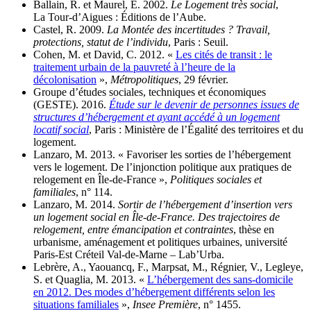
Ballain, R. et Maurel, E. 2002.
Le Logement très social
,
La Tour-d’Aigues : Éditions de l’Aube.
Castel, R. 2009.
La Montée des incertitudes ? Travail,
protections, statut de l’individu
, Paris : Seuil.
Cohen, M. et David, C. 2012. «
Les cités de transit : le
traitement urbain de la pauvreté à l’heure de la
décolonisation
»,
Métropolitiques
, 29 février.
Groupe d’études sociales, techniques et économiques
(GESTE). 2016.
Étude sur le devenir de personnes issues de
structures d’hébergement et ayant accédé à un logement
locatif social
, Paris : Ministère de l’Égalité des territoires et du
logement.
Lanzaro, M. 2013. « Favoriser les sorties de l’hébergement
vers le logement. De l’injonction politique aux pratiques de
relogement en Île-de-France »,
Politiques sociales et
familiales
, n° 114.
Lanzaro, M. 2014.
Sortir de l’hébergement d’insertion vers
un logement social en Île-de-France. Des trajectoires de
relogement, entre émancipation et contraintes
, thèse en
urbanisme, aménagement et politiques urbaines, université
Paris‑Est Créteil Val‑de‑Marne – Lab’Urba.
Lebrère, A., Yaouancq, F., Marpsat, M., Régnier, V., Legleye,
S. et Quaglia, M. 2013. «
L’hébergement des sans-domicile
en 2012. Des modes d’hébergement différents selon les
situations familiales
»,
Insee Première
, n° 1455.