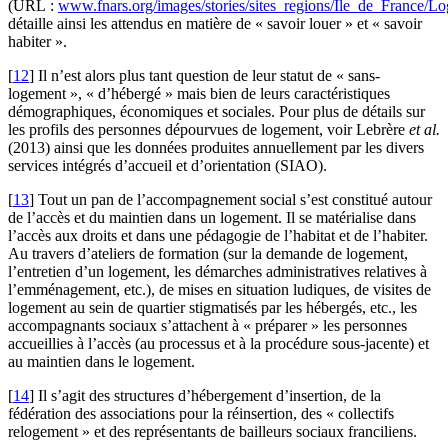
(URL :
www.fnars.org/images/stories/sites_regions/Ile_de_F
détaille ainsi les attendus en matière de « savoir louer » et « savoir
habiter ».
[
12
]
Il n’est alors plus tant question de leur statut de « sans-
logement », « d’hébergé » mais bien de leurs caractéristiques
démographiques, économiques et sociales. Pour plus de détails sur
les profils des personnes dépourvues de logement, voir Lebrère
et al.
(2013) ainsi que les données produites annuellement par les divers
services intégrés d’accueil et d’orientation (SIAO).
[
13
]
Tout un pan de l’accompagnement social s’est constitué autour
de l’accès et du maintien dans un logement. Il se matérialise dans
l’accès aux droits et dans une pédagogie de l’habitat et de l’habiter.
Au travers d’ateliers de formation (sur la demande de logement,
l’entretien d’un logement, les démarches administratives relatives à
l’emménagement, etc.), de mises en situation ludiques, de visites de
logement au sein de quartier stigmatisés par les hébergés, etc., les
accompagnants sociaux s’attachent à « préparer » les personnes
accueillies à l’accès (au processus et à la procédure sous-jacente) et
au maintien dans le logement.
[
14
]
Il s’agit des structures d’hébergement d’insertion, de la
fédération des associations pour la réinsertion, des « collectifs
relogement » et des représentants de bailleurs sociaux franciliens.