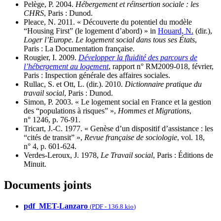
Pelège, P. 2004.
Hébergement et réinsertion sociale : les
CHRS
, Paris : Dunod.
Pleace, N. 2011. « Découverte du potentiel du modèle
“Housing First” (le logement d’abord) » in
Houard, N.
(dir.),
Loger l’Europe. Le logement social dans tous ses États
,
Paris : La Documentation française.
Rougier, I. 2009.
Développer la fluidité des parcours de
l’hébergement au logement
, rapport n° RM2009‑018, février,
Paris : Inspection générale des affaires sociales.
Rullac, S. et Ott, L. (dir.). 2010.
Dictionnaire pratique du
travail social
, Paris : Dunod.
Simon, P. 2003. « Le logement social en France et la gestion
des “populations à risques” »,
Hommes et Migrations
,
n° 1246, p. 76‑91.
Tricart, J.-C. 1977. « Genèse d’un dispositif d’assistance : les
“cités de transit” »,
Revue française de sociologie
, vol. 18,
n° 4, p. 601‑624.
Verdes-Leroux, J. 1978,
Le Travail social
, Paris : Éditions de
Minuit.
Documents joints
pdf_MET-Lanzaro
(
PDF
-
136.8 kio
)