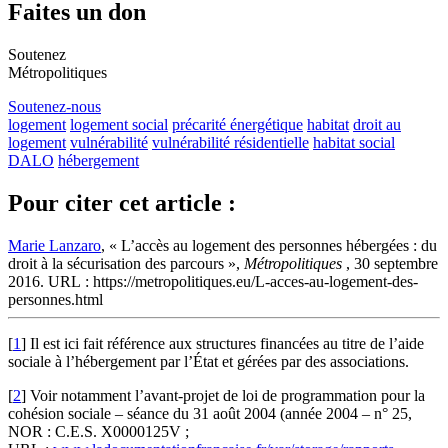
Faites un don
Soutenez
Métropolitiques
Soutenez-nous
logement
logement social
précarité énergétique
habitat
droit au
logement
vulnérabilité
vulnérabilité résidentielle
habitat social
DALO
hébergement
Pour citer cet article :
Marie Lanzaro
, « L’accès au logement des personnes hébergées : du
droit à la sécurisation des parcours »,
Métropolitiques
, 30 septembre
2016. URL : https://metropolitiques.eu/L-acces-au-logement-des-
personnes.html
[
1
]
Il est ici fait référence aux structures financées au titre de l’aide
sociale à l’hébergement par l’État et gérées par des associations.
[
2
]
Voir notamment l’avant-projet de loi de programmation pour la
cohésion sociale – séance du 31 août 2004 (année 2004 – n° 25,
NOR : C.E.S. X0000125V ;