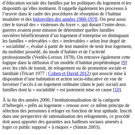
d’éducation sociale des familles par les politiques du logement et les
dispositifs qu’elles instituent. Il rappelle également les processus à
l’œuvre dans le cadre des procédures de résorption de l’habitat
insalubre et des
bidonvilles des années 1960‑1970
. On peut aussi
citer le travail des « visiteuses du foyer », qui durant l’entre-deux-
guerres avaient pour mission de déterminer quelles familles
ouvrières bénéficieraient d’un logement d’entreprise en distinguant
les familles « relevables » des « irrelevables » selon leur degré de
« sociabilité », évalué à partir de leur manière de tenir leur logement,
du mobilier possédé, du mode d’habiter et de l’activité
professionnelle (Verdès-Leroux 1978). On retrouve également cette
logique dans la diffusion d’un modèle d’habitat propédeutique
[
9
]
avec les cités de transit, de relogement ou de promotion sociale et
familiale (Tricart 1977 ;
Cohen et David 2012
) qui associe mise à
disposition d’une habitation et action socio-éducative en vue de
favoriser l’accès à un logement ordinaire (dans le parc social) aux
familles dont la « sociabilité » est justement mise en cause
[
10
]
.
À la fin des années 2000, l’institutionnalisation de la catégorie
d’hébergés « prêts au logement » renoue avec ce même principe de
sélection des personnes à reloger en fonction de leur aptitude. Inscrit
dans une perspective de rationalisation des relogements, ce procédé
doit aussi apporter des garanties aux bailleurs sociaux amenés à
loger ce public supposé « à risques » (Simon 2003).