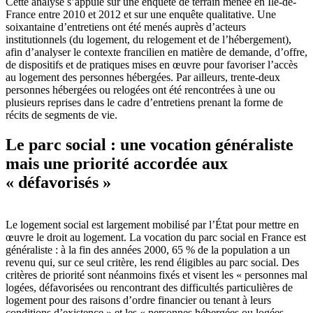
Cette analyse s’appuie sur une enquête de terrain menée en Île-de-
France entre 2010 et 2012 et sur une enquête qualitative. Une
soixantaine d’entretiens ont été menés auprès d’acteurs
institutionnels (du logement, du relogement et de l’hébergement),
afin d’analyser le contexte francilien en matière de demande, d’offre,
de dispositifs et de pratiques mises en œuvre pour favoriser l’accès
au logement des personnes hébergées. Par ailleurs, trente-deux
personnes hébergées ou relogées ont été rencontrées à une ou
plusieurs reprises dans le cadre d’entretiens prenant la forme de
récits de segments de vie.
Le parc social : une vocation généraliste
mais une priorité accordée aux
« défavorisés »
Le logement social est largement mobilisé par l’État pour mettre en
œuvre le droit au logement. La vocation du parc social en France est
généraliste : à la fin des années 2000, 65 % de la population a un
revenu qui, sur ce seul critère, les rend éligibles au parc social. Des
critères de priorité sont néanmoins fixés et visent les « personnes mal
logées, défavorisées ou rencontrant des difficultés particulières de
logement pour des raisons d’ordre financier ou tenant à leurs
conditions d’existence » et les « personnes hébergées ou logées