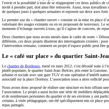
l’envie et la possibilité à tous de se réapproprier ces lieux publics de
invité à prendre part, doit ainsi être retrouvée. Aussi, nous travaillo
de quelques jours à quelques semaines et reposent sur deux axes forts d
Le premier axe du « chantier ouvert » consiste en la mise en place d’at
valorisant des usages existants ou en en proposant de nouveaux. Le se
moments d’échange ouverts à tous, qu’il s’agisse de concerts, de repas
Deux chantiers que nous avons menés dans le cadre de notre « Détour d
différents, ces deux projets illustrent des interrogations croisées : 
l’intervention rennaise, comment un projet d’espace public peut être 
Le « café sur place » du quartier Saint-Je
Le
chantier de Bordeaux
, mené en mars 2012, s’est déroulé suite à l’
plutôt populaire, le quartier Saint-Jean–Belcier, pris entre la Garonne,
urbaine et sociale avec une gare TGV et une opération d’intérêt nation
associatif sur la place Dormoy. L’association nous a alors sollicité po
Nous avons donc proposé de réaliser une structure en bois offrant une 
l’association. Le projet a aussi inclus une série de mobiliers déplaçabl
et de nombreuses personnes du quartier et de ses environs y ont partici
certains, à visée pédagogique, ont été spécifiquement mis en place po
repas partagés.