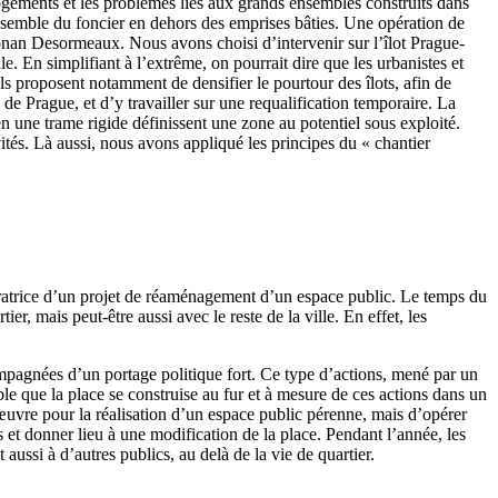
logements et les problèmes liés aux grands ensembles construits dans
l’ensemble du foncier en dehors des emprises bâties. Une opération de
onan Desormeaux. Nous avons choisi d’intervenir sur l’îlot Prague-
e. En simplifiant à l’extrême, on pourrait dire que les urbanistes et
 ils proposent notamment de densifier le pourtour des îlots, afin de
e Prague, et d’y travailler sur une requalification temporaire. La
n une trame rigide définissent une zone au potentiel sous exploité.
ités. Là aussi, nous avons appliqué les principes du « chantier
dératrice d’un projet de réaménagement d’un espace public. Le temps du
r, mais peut-être aussi avec le reste de la ville. En effet, les
mpagnées d’un portage politique fort. Ce type d’actions, mené par un
able que la place se construise au fur et à mesure de ces actions dans un
d’œuvre pour la réalisation d’un espace public pérenne, mais d’opérer
 et donner lieu à une modification de la place. Pendant l’année, les
 aussi à d’autres publics, au delà de la vie de quartier.