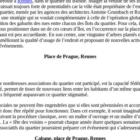
déroulé à
Rennes
, dans le quartier du Blosne. Malgré la vétusté de ses 
issait toujours forte de potentialités car la ville était propriétaire de 
 quartier, menée par les agences des architectes Antoine Grumbach et R
 une stratégie qui se voulait complémentaire à celle de l’opération global
ition des gabarits des rues entre chacun des îlots du quartier. Pour cela,
 positionner dans un de ces cœurs d’îlot, en l’occurrence sur la place d
aut est peu accueillante. En son centre, une vingtaine d’arbres plantés e
éliorant la qualité d’usage de l’endroit et proposant de nouvelles activ
 événements.
Place de Prague, Rennes
e nombreuses associations du quartier ont participé, est la capacité fé
é, permet de tisser de nouveaux liens entre les habitants d’un même quartie
s fréquenté auparavant ce quartier stigmatisé.
iales ne peuvent être engendrées que si elles sont pérennisées et acco
oit donc être répété pour fonctionner. Dans cet exemple, il serait imagin
t suivant la procédure classique, avec un maître d’ouvrage et un maître 
nu. La « fête des voisins » pourrait chaque année durer quelques semaines
ssociatifs du quartier pourraient préparer cet événement qui s’adresserait
Cabane, place de Prague, Rennes