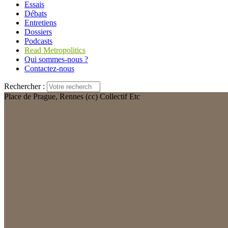
Essais
Débats
Entretiens
Dossiers
Podcasts
Read Metropolitics
Qui sommes-nous ?
Contactez-nous
Rechercher :
Place de Prague, Rennes (cc) Collectif Etc