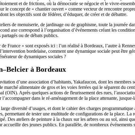
 côtoiement et de frictions, où la démocratie se négocie et le vivre-ensem
ns sur le concept de « chantier ouvert » comme vecteur de rencontre prop
ont les objectifs sont de fédérer, d’éduquer, de créer et de débattre.
eliers de menuiserie, de jardinage ou de graphisme, toute la journée dans
cond axe correspond à l’organisation d’événements créant les condition
 partagés ou de débats publics.
e France » sont exposés ici : l’un réalisé à Bordeaux, l’autre à Rennes
pour l’intervention bordelaise, comment une dynamique sociale peut être 
générateur de dynamiques sociales ?
an–Belcier à Bordeaux
invitation d’une association d’habitants, Yakafaucon, dont les membres se
 le marché alimentaire de gros et les voies ferrées qui le séparent du cent
al (OIN). Après quelques actions de fleurissement des rues, l’association
ur l’accompagner dans le ré-aménagement de la place attenante, jusque-là
large diversité d’usages, et dont le cahier des charges programmatique a
es, permettant de tester une multitude de configurations de la place. La r
pé. Des ateliers de peinture à la chaux sur les arbres ou au sol, ainsi qu
ur accueillir des jeunes publics. En parallèle, de nombreux événements 