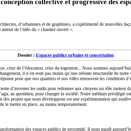
conception collective et progressive des esp
hitectes, d’urbanistes et de graphistes, a expérimenté de nouvelles faço
il autour de l’idée du « chantier ouvert ».
Dossier :
Espaces publics urbains et concertation
que, crise de l’éducation, crise du logement... Nous sommes aujourd’hui d
changement, il n’en reste pas moins qu’une refonte structurelle de notr
ponse pour que nos quartiers et nos villes retrouvent les conditions d’é
 tente d’inventer les outils pour redonner aux citoyens un rôle moteur dan
’agir, au quotidien, pour changer la société. Notre médium privilégié es
des projets que nous développons est une expérimentation qui soulève
de le mettre en place, au moins temporairement.
nsformation des espaces publics de proximité. Il nous paraît aujourd’hu