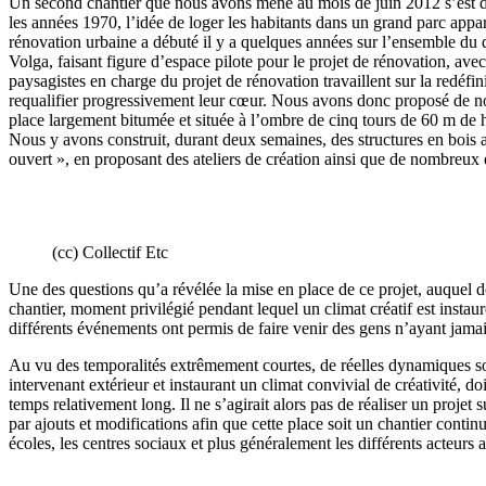
Un second chantier que nous avons mené au mois de juin 2012 s’est 
les années 1970, l’idée de loger les habitants dans un grand parc appara
rénovation urbaine a débuté il y a quelques années sur l’ensemble du
Volga, faisant figure d’espace pilote pour le projet de rénovation, avec
paysagistes en charge du projet de rénovation travaillent sur la redéfin
requalifier progressivement leur cœur. Nous avons donc proposé de nous
place largement bitumée et située à l’ombre de cinq tours de 60 m de h
Nous y avons construit, durant deux semaines, des structures en bois am
ouvert », en proposant des ateliers de création ainsi que de nombreux
(cc) Collectif Etc
Une des questions qu’a révélée la mise en place de ce projet, auquel d
chantier, moment privilégié pendant lequel un climat créatif est instaur
différents événements ont permis de faire venir des gens n’ayant jamai
Au vu des temporalités extrêmement courtes, de réelles dynamiques soc
intervenant extérieur et instaurant un climat convivial de créativité, d
temps relativement long. Il ne s’agirait alors pas de réaliser un proje
par ajouts et modifications afin que cette place soit un chantier conti
écoles, les centres sociaux et plus généralement les différents acteurs a