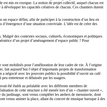
ble est mis en exergue. La notion de projet collectif, auquel chacun est
re à développer les capacités créatives de chacun. Ces chantiers durent
 un espace défini, afin de participer à la construction d’un lieu en
s d’émergence d’une situation conviviale. L’idée est de créer des
. Malgré des contextes sociaux, culturels, économiques et politiques
génératrice d’un projet d’aménagement d’espace public ? Pour
 sont mobilisés pour l’amélioration de leur cadre de vie. À l’origine
re, fait aujourd’hui l’objet d’importants projets de transformation
 a négocié avec les pouvoirs publics la possibilité d’ouvrir un café
 peu entretenue et délaissée par les usagers.
vait été établi au préalable avec les différents membres de
éalisation de cette structure a été menée lors d’un « chantier ouvert »,
e du jardinage, sont venus compléter les ateliers de menuiserie, dont
sont venus animer la place, allant du concert de musique baroque à des