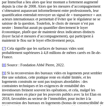
par ImmoStat a lieu alors que leur montant a fortement augmenté
depuis la crise de 2008. Alors que les mesures d’accompagnement
s’obtenaient auparavant informellement entre professionnels, leur
quantification entendait renvoyer un signal de « transparence » aux
acteurs internationaux et permettait d’éviter que le régulateur ne se
saisisse de la question. Toutefois, le choix de mesure n’est pas
neutre : ImmoStat aurait pu quantifier directement le loyer
économique, plutôt que de maintenir deux indicateurs distincts
(loyer facial et mesures d’accompagnement), qui participent à
maintenir le flou sur le loyer effectivement perçu.
[
7
]
Cela signifie que les surfaces de bureaux vides sont
probablement supérieures à 4,8 millions de mètres carrés en Ile-de-
France.
[
8
]
Source : Fondation Abbé Pierre, 2022.
[
9
]
Si la reconversion des bureaux vides en logements peut sembler
être une solution, cette pratique reste en réalité limitée, et les
logements construits ne sont pas toujours abordables : des
contraintes techniques et les exigences de rentabilité des
investisseurs freinent souvent les opérations, et cela, malgré les
mesures mises en place par les pouvoirs publics avec la loi Elan en
2018, favorables au secteur de l’immobilier, pour inciter à la
reconversion des bureaux en logements (bonus de constructibilité de