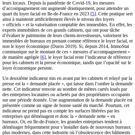
leurs locaux. Depuis la pandémie de Covid-19, les mesures
d’accompagnement ont augmenté drastiquement, pour atteindre un
quart du loyer facial en Ile-de-France en 2023
[
5
]
. Cette pratique sert
ainsi à maintenir artificiellement élevés le niveau des loyers
« officiels » et la valorisation comptable des immeubles. En effet, les
experts immobiliers de ces grands cabinets, qui ont pour tâche
d’évaluer le patrimoine de leurs clients-investisseurs, valorisent les
immeubles de bureaux en prenant comme référence le loyer facial, et
non le loyer économique (Duros 2019). Si, depuis 2014, ImmoStat
communique sur le montant de ces « mesures d’accompagnement »
de manière agrégée
[
6
]
, le loyer facial reste l’indicateur de référence
pour les cabinets et la presse économique, tandis que l’opacité sur le
loyer économique persiste.
Un deuxième indicateur mis en avant par les cabinets et relayé par la
presse est la « demande placée », qui laisse dans l’ombre la demande
nette. Cet indicateur renvoie au nombre de mètres carrés loués par
des entreprises locataires ou achetés par des propriétaires occupants
sur une période donnée. Une augmentation de la demande placée est
présentée comme un signe de bonne santé du marché. Pourtant, cet
indicateur ne prend pas en compte les surfaces libérées par les
entreprises qui déménagent et donc la « demande nette » en
bureaux. Or, en Ile-de-France, les grandes entreprises tendent à
déménager fréquemment pour s’installer dans de nouveaux bureaux
plus modernes, dans cette industrie où l’obsolescence des bâtiments