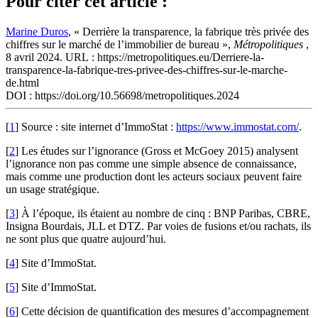
Pour citer cet article :
Marine Duros
, « Derrière la transparence, la fabrique très privée des
chiffres sur le marché de l’immobilier de bureau »,
Métropolitiques
,
8 avril 2024. URL : https://metropolitiques.eu/Derriere-la-
transparence-la-fabrique-tres-privee-des-chiffres-sur-le-marche-
de.html
DOI : https://doi.org/10.56698/metropolitiques.2024
[
1
]
Source : site internet d’ImmoStat :
https://www.immostat.com/
.
[
2
]
Les études sur l’ignorance (Gross et McGoey 2015) analysent
l’ignorance non pas comme une simple absence de connaissance,
mais comme une production dont les acteurs sociaux peuvent faire
un usage stratégique.
[
3
]
À l’époque, ils étaient au nombre de cinq : BNP Paribas, CBRE,
Insigna Bourdais, JLL et DTZ. Par voies de fusions et/ou rachats, ils
ne sont plus que quatre aujourd’hui.
[
4
]
Site d’ImmoStat.
[
5
]
Site d’ImmoStat.
[
6
]
Cette décision de quantification des mesures d’accompagnement