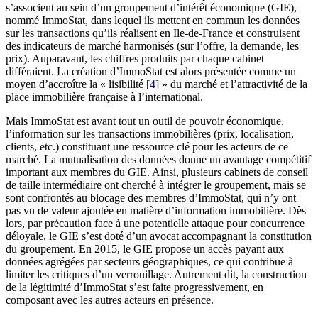
s’associent au sein d’un groupement d’intérêt économique (GIE),
nommé ImmoStat, dans lequel ils mettent en commun les données
sur les transactions qu’ils réalisent en Ile-de-France et construisent
des indicateurs de marché harmonisés (sur l’offre, la demande, les
prix). Auparavant, les chiffres produits par chaque cabinet
différaient. La création d’ImmoStat est alors présentée comme un
moyen d’accroître la « lisibilité
[
4
]
» du marché et l’attractivité de la
place immobilière française à l’international.
Mais ImmoStat est avant tout un outil de pouvoir économique,
l’information sur les transactions immobilières (prix, localisation,
clients, etc.) constituant une ressource clé pour les acteurs de ce
marché. La mutualisation des données donne un avantage compétitif
important aux membres du GIE. Ainsi, plusieurs cabinets de conseil
de taille intermédiaire ont cherché à intégrer le groupement, mais se
sont confrontés au blocage des membres d’ImmoStat, qui n’y ont
pas vu de valeur ajoutée en matière d’information immobilière. Dès
lors, par précaution face à une potentielle attaque pour concurrence
déloyale, le GIE s’est doté d’un avocat accompagnant la constitution
du groupement. En 2015, le GIE propose un accès payant aux
données agrégées par secteurs géographiques, ce qui contribue à
limiter les critiques d’un verrouillage. Autrement dit, la construction
de la légitimité d’ImmoStat s’est faite progressivement, en
composant avec les autres acteurs en présence.