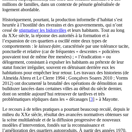
millions de familles, dans un contexte de pénurie généralisée de
logement abordable.
Historiquement, pourtant, la production informelle d’habitat s’est
heurtée à l’hostilité des riverains et des gouvernements, qui n’ont
cessé de
stigmatiser les bidonvilles
et leurs habitants. Tout au long
du XXe siècle, la réponse des autorités à la formation et à
l’expansion de ces quartiers a oscillé entre deux types de
comportements : le
laissez-faire
, caractérisée par une tolérance tacite,
ponctuelle et relative (car de fréquentes « descentes » policières
pouvaient tout de même être menées) ; « l’éradication » ou
délogement, consistant à expulser les habitants au prétexte de leur
statut foncier irrégulier, souvent en détruisant derrière eux les
habitations pour empêcher leur retour. Les travaux des historiens (de
Almeida Abreu et Le Clerre 1994 ; Gonçalves Soares 2010 ; Vorms
2012) ont documenté la brutalité des opérations de démolition au
bulldozer lancées dans certaines villes au début du siècle dernier,
dont on semble aujourd’hui retrouver de tardives et très
problématiques répliques dans les « décasages
[
3
]
» à Mayotte.
Le recours à de telles pratiques a pourtant beaucoup reculé, depuis le
milieu du XXe siècle, résultat des avancées normatives obtenues sur
la scène multilatérale et de la diffusion progressive de nouveaux
modèles d’intervention, fondés sur la reconnaissance et
l’amélioration des quartiers autoproduits. À partir des années 1970,