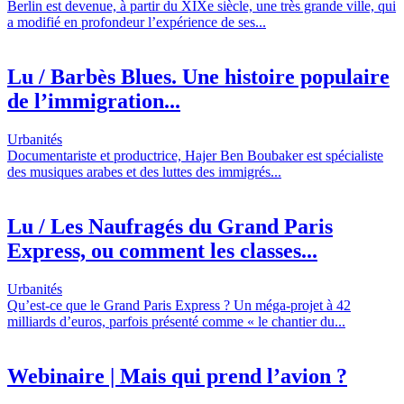
Berlin est devenue, à partir du XIXe siècle, une très grande ville, qui
a modifié en profondeur l’expérience de ses...
Lu / Barbès Blues. Une histoire populaire
de l’immigration...
Urbanités
Documentariste et productrice, Hajer Ben Boubaker est spécialiste
des musiques arabes et des luttes des immigrés...
Lu / Les Naufragés du Grand Paris
Express, ou comment les classes...
Urbanités
Qu’est-ce que le Grand Paris Express ? Un méga-projet à 42
milliards d’euros, parfois présenté comme « le chantier du...
Webinaire | Mais qui prend l’avion ?