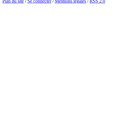
Plan du site
/
Se connecter
/
Mentions légales
/
RSS 2.0