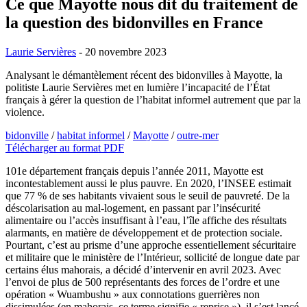
Ce que Mayotte nous dit du traitement de
la question des bidonvilles en France
Laurie Servières
- 20 novembre 2023
Analysant le démantèlement récent des bidonvilles à Mayotte, la
politiste Laurie Servières met en lumière l’incapacité de l’État
français à gérer la question de l’habitat informel autrement que par la
violence.
bidonville
/
habitat informel
/
Mayotte
/
outre-mer
Télécharger au format PDF
101e département français depuis l’année 2011, Mayotte est
incontestablement aussi le plus pauvre. En 2020, l’INSEE estimait
que 77 % de ses habitants vivaient sous le seuil de pauvreté. De la
déscolarisation au mal-logement, en passant par l’insécurité
alimentaire ou l’accès insuffisant à l’eau, l’île affiche des résultats
alarmants, en matière de développement et de protection sociale.
Pourtant, c’est au prisme d’une approche essentiellement sécuritaire
et militaire que le ministère de l’Intérieur, sollicité de longue date par
certains élus mahorais, a décidé d’intervenir en avril 2023. Avec
l’envoi de plus de 500 représentants des forces de l’ordre et une
opération « Wuambushu » aux connotations guerrières non
dissimulées (en mahorais, ce terme signifie « reprise »), il s’est lancé