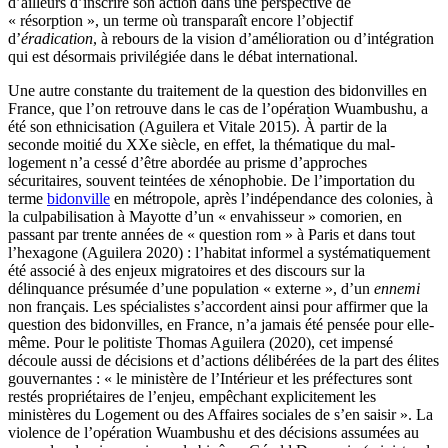
d’ailleurs d’inscrire son action dans une perspective de
« résorption », un terme où transparaît encore l’objectif
d’
éradication
, à rebours de la vision d’amélioration ou d’intégration
qui est désormais privilégiée dans le débat international.
Une autre constante du traitement de la question des bidonvilles en
France, que l’on retrouve dans le cas de l’opération Wuambushu, a
été son ethnicisation (Aguilera et Vitale 2015). À partir de la
seconde moitié du XXe siècle, en effet, la thématique du mal-
logement n’a cessé d’être abordée au prisme d’approches
sécuritaires, souvent teintées de xénophobie. De l’importation du
terme
bidonville
en métropole, après l’indépendance des colonies, à
la culpabilisation à Mayotte d’un « envahisseur » comorien, en
passant par trente années de « question rom » à Paris et dans tout
l’hexagone (Aguilera 2020) : l’habitat informel a systématiquement
été associé à des enjeux migratoires et des discours sur la
délinquance présumée d’une population « externe », d’un
ennemi
non français. Les spécialistes s’accordent ainsi pour affirmer que la
question des bidonvilles, en France, n’a jamais été pensée pour elle-
même. Pour le politiste Thomas Aguilera (2020), cet impensé
découle aussi de décisions et d’actions délibérées de la part des élites
gouvernantes : « le ministère de l’Intérieur et les préfectures sont
restés propriétaires de l’enjeu, empêchant explicitement les
ministères du Logement ou des Affaires sociales de s’en saisir ». La
violence de l’opération Wuambushu et des décisions assumées au