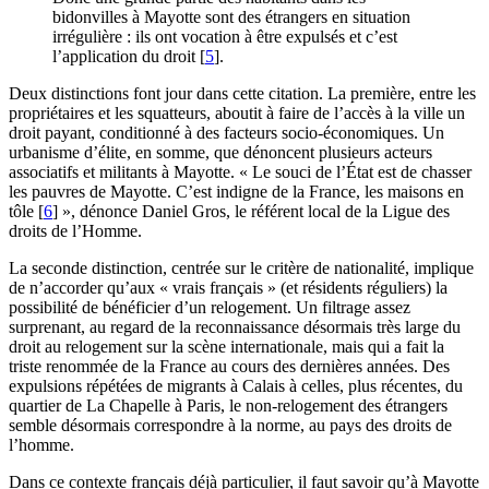
bidonvilles à Mayotte sont des étrangers en situation
irrégulière : ils ont vocation à être expulsés et c’est
l’application du droit
[
5
]
.
Deux distinctions font jour dans cette citation. La première, entre les
propriétaires et les squatteurs, aboutit à faire de l’accès à la ville un
droit payant, conditionné à des facteurs socio-économiques. Un
urbanisme d’élite, en somme, que dénoncent plusieurs acteurs
associatifs et militants à Mayotte. « Le souci de l’État est de chasser
les pauvres de Mayotte. C’est indigne de la France, les maisons en
tôle
[
6
]
», dénonce Daniel Gros, le référent local de la Ligue des
droits de l’Homme.
La seconde distinction, centrée sur le critère de nationalité, implique
de n’accorder qu’aux « vrais français » (et résidents réguliers) la
possibilité de bénéficier d’un relogement. Un filtrage assez
surprenant, au regard de la reconnaissance désormais très large du
droit au relogement sur la scène internationale, mais qui a fait la
triste renommée de la France au cours des dernières années. Des
expulsions répétées de migrants à Calais à celles, plus récentes, du
quartier de La Chapelle à Paris, le non-relogement des étrangers
semble désormais correspondre à la norme, au pays des droits de
l’homme.
Dans ce contexte français déjà particulier, il faut savoir qu’à Mayotte