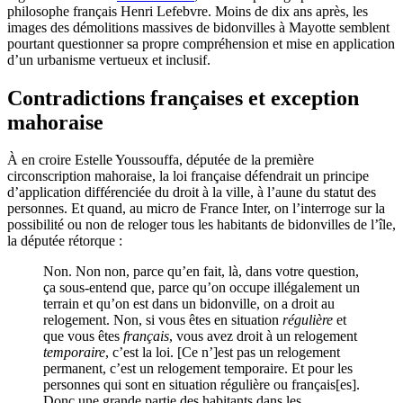
philosophe français Henri Lefebvre. Moins de dix ans après, les
images des démolitions massives de bidonvilles à Mayotte semblent
pourtant questionner sa propre compréhension et mise en application
d’un urbanisme vertueux et inclusif.
Contradictions françaises et exception
mahoraise
À en croire Estelle Youssouffa, députée de la première
circonscription mahoraise, la loi française défendrait un principe
d’application différenciée du droit à la ville, à l’aune du statut des
personnes. Et quand, au micro de France Inter, on l’interroge sur la
possibilité ou non de reloger tous les habitants de bidonvilles de l’île,
la députée rétorque :
Non. Non non, parce qu’en fait, là, dans votre question,
ça sous-entend que, parce qu’on occupe illégalement un
terrain et qu’on est dans un bidonville, on a droit au
relogement. Non, si vous êtes en situation
régulière
et
que vous êtes
français
, vous avez droit à un relogement
temporaire
, c’est la loi. [Ce n’]est pas un relogement
permanent, c’est un relogement temporaire. Et pour les
personnes qui sont en situation régulière ou français[es].
Donc une grande partie des habitants dans les