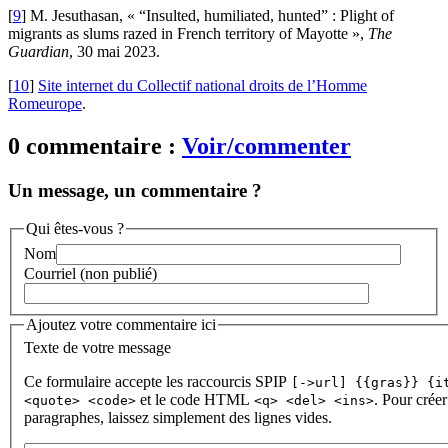
[
9
]
M. Jesuthasan, « “Insulted, humiliated, hunted” : Plight of
migrants as slums razed in French territory of Mayotte »,
The
Guardian
, 30 mai 2023.
[
10
]
Site internet du Collectif national droits de l’Homme
Romeurope
.
0 commentaire :
Voir/commenter
Un message, un commentaire ?
Qui êtes-vous ?
Nom
Courriel (non publié)
Ajoutez votre commentaire ici
Texte de votre message
Ce formulaire accepte les raccourcis SPIP
[->url] {{gras}} {i
et le code HTML
. Pour créer
<quote> <code>
<q> <del> <ins>
paragraphes, laissez simplement des lignes vides.