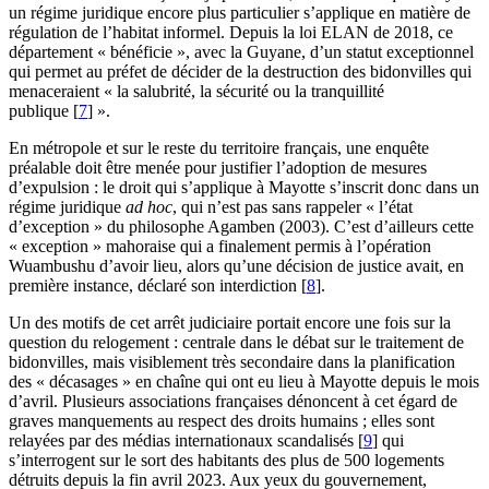
un régime juridique encore plus particulier s’applique en matière de
régulation de l’habitat informel. Depuis la loi ELAN de 2018, ce
département « bénéficie », avec la Guyane, d’un statut exceptionnel
qui permet au préfet de décider de la destruction des bidonvilles qui
menaceraient « la salubrité, la sécurité ou la tranquillité
publique
[
7
]
».
En métropole et sur le reste du territoire français, une enquête
préalable doit être menée pour justifier l’adoption de mesures
d’expulsion : le droit qui s’applique à Mayotte s’inscrit donc dans un
régime juridique
ad hoc
, qui n’est pas sans rappeler « l’état
d’exception » du philosophe Agamben (2003). C’est d’ailleurs cette
« exception » mahoraise qui a finalement permis à l’opération
Wuambushu d’avoir lieu, alors qu’une décision de justice avait, en
première instance, déclaré son interdiction
[
8
]
.
Un des motifs de cet arrêt judiciaire portait encore une fois sur la
question du relogement : centrale dans le débat sur le traitement de
bidonvilles, mais visiblement très secondaire dans la planification
des « décasages » en chaîne qui ont eu lieu à Mayotte depuis le mois
d’avril. Plusieurs associations françaises dénoncent à cet égard de
graves manquements au respect des droits humains ; elles sont
relayées par des médias internationaux scandalisés
[
9
]
qui
s’interrogent sur le sort des habitants des plus de 500 logements
détruits depuis la fin avril 2023. Aux yeux du gouvernement,