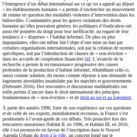
l’émergence d’un débat international sur ce qu’on a appelé au départ
« les établissements humains » a permis d’enclencher un mouvement
de remise en question des modalités violentes d’intervention dans les
bidonvilles. Condamnées pour les graves violations des droits
humains qu’elles pouvaient générer, les politiques d’éradication ont
aussi été pointées du doigt pour leur inefficacité, au regard de leur
tendance à « disperser » l’habitat informel. De plus en plus
impopulaires, elles ont même fait l’objet d’une mise au ban par
certaines organisations internationales, soit par la création de normes
spécifiques, soit par l’introduction de clauses de « non-éviction »
dans les accords de coopération financière
[
4
]
. L’avancée de la
recherche a permis la reconnaissance progressive des causes
profondes de la production d’habitat informel, réhabilitant celle-ci,
sinon comme solution, du moins comme réponse à une demande de
logements abordables insatisfaite par les marchés et gouvernements
(Deboulet 2016). Des rencontres et discussions multilatérales ont
enfin permis d’ancrer dans le droit international des principes
fondamentaux de « non-éviction » et de
droit au sol et au logement
.
À partir des années 1990, forte de son expérience sur ces questions
et de celle de ses experts, mondialement reconnus, la France s’est
positionnée à l’avant-garde de ces débats. Très proactive lors des
rencontres onusiennes Habitat II, en 1996, et Habitat III, en 2016,
elle s’est prononcée en faveur de l’inscription dans le Nouvel
Agenda Urbain du
droit à la ville
, un concept forgé par le