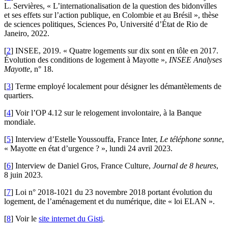
L. Servières, « L’internationalisation de la question des bidonvilles
et ses effets sur l’action publique, en Colombie et au Brésil », thèse
de sciences politiques, Sciences Po, Université d’État de Rio de
Janeiro, 2022.
[
2
]
INSEE, 2019. « Quatre logements sur dix sont en tôle en 2017.
Évolution des conditions de logement à Mayotte »,
INSEE Analyses
Mayotte
, n° 18.
[
3
]
Terme employé localement pour désigner les démantèlements de
quartiers.
[
4
]
Voir l’OP 4.12 sur le relogement involontaire, à la Banque
mondiale.
[
5
]
Interview d’Estelle Youssouffa, France Inter,
Le téléphone sonne
,
« Mayotte en état d’urgence ? », lundi 24 avril 2023.
[
6
]
Interview de Daniel Gros, France Culture,
Journal de 8 heures
,
8 juin 2023.
[
7
]
Loi n° 2018-1021 du 23 novembre 2018 portant évolution du
logement, de l’aménagement et du numérique, dite « loi ELAN ».
[
8
]
Voir le
site internet du Gisti
.