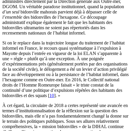
administrés directement par la Direction générale aux Outre-mer,
DGOM. Un véritable paradoxe institutionnel, quand la population
d’un seul
bidonville mahorais parvient déjà à dépasser celle de
l’ensemble
des bidonvilles de l’hexagone. Ce découpage
administratif explique également le fait que les habitants des
bidonvilles ultramarins ne soient pas répertoriés dans les
recensements nationaux de l’habitat informel.
Si on le replace dans la trajectoire longue du traitement de l’habitat
informel en France, le recours quasi systématique à l’expulsion à
Mayotte depuis l’entrée en vigueur de la loi ELAN s’apparente à
une « règle » plutôt qu’à une exception. À une poignée
d’expérimentations près (généralement portées par des organisations
de la société civile), le délogement a été un levier d’action privilégié
face au développement ou à la persistance de l’habitat informel, dans
l’hexagone comme en Outre-mer. En 2016, le Collectif national
droits de l’Homme Romeurope faisait « le triste constat de la
continuité d’une politique d’expulsions répétées des habitants des
bidonvilles et des squats
[
10
]
. »
À cet égard, la circulaire de 2018 a certes représenté une avancée en
termes d’institutionnalisation de la réflexion sur la question des
bidonvilles, mais elle n’a pas fondamentalement changé la donne sur
le terrain des politiques publiques. Sous ses allures relativement
compréhensives, la « mission bidonvilles » de la DIHAL continue