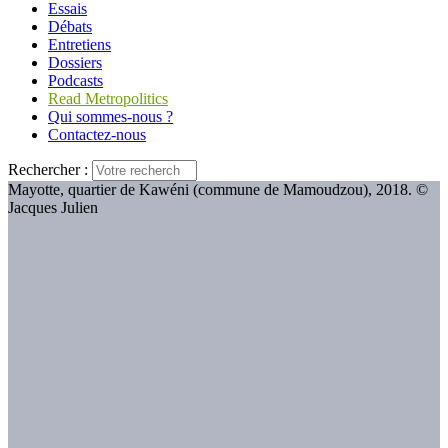
Essais
Débats
Entretiens
Dossiers
Podcasts
Read Metropolitics
Qui sommes-nous ?
Contactez-nous
Rechercher :
Mayotte, quartier de Kawéni (commune de Mamoudzou), 2018. ©
Jacques Julien