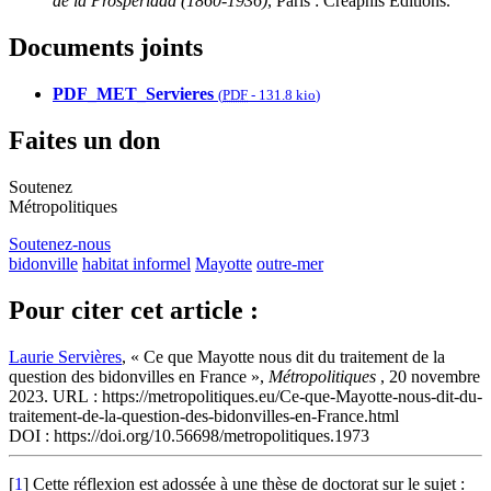
de la Prosperidad (1860-1936)
, Paris : Créaphis Éditions.
Documents joints
PDF_MET_Servieres
(
PDF
-
131.8 kio
)
Faites un don
Soutenez
Métropolitiques
Soutenez-nous
bidonville
habitat informel
Mayotte
outre-mer
Pour citer cet article :
Laurie Servières
, « Ce que Mayotte nous dit du traitement de la
question des bidonvilles en France »,
Métropolitiques
, 20 novembre
2023. URL : https://metropolitiques.eu/Ce-que-Mayotte-nous-dit-du-
traitement-de-la-question-des-bidonvilles-en-France.html
DOI : https://doi.org/10.56698/metropolitiques.1973
[
1
]
Cette réflexion est adossée à une thèse de doctorat sur le sujet :