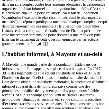
dans un âpre combat contre trois ennemis identifiés : la délinquance
organisée, l’habitat informel et l’immigration incontrôlée. C’est sur
le deuxième enjeu que porte cet article, car il fait de l’opération
Wuambushu l’exemple le plus récent (mais aussi le plus massif et
médiatisé) de réponse publique à une problématique complexe et qui
déborde largement du cas mahorais : la question des bidonvilles.
L’analyse de la composante d’éradication de l’habitat précaire de
cette intervention sert ainsi de porte d’entrée à une réflexion plus
large sur le traitement de cette question épineuse par les acteurs
gouvernementaux français
[
1
]
.
L’habitat informel, à Mayotte et au-delà
À Mayotte, une grande partie de la population réside dans des
bidonvilles, que l’on appelle, sur place, des « bangas ». En 2017,
38 % des logements de l’île étaient construits en tôles et 37 % de
l’habitat en dur ne bénéficiait pas du confort sanitaire de base
[
2
]
.
Loin de constituer une spécificité mahoraise, la production d’habitat
informel apparaît dans de nombreux pays comme une des
principales modalités de logement pour des populations à faibles
revenus. Si elle s’accompagne souvent de risques (sanitaires,
géologiques, climatiques, sociaux, etc.) et de conditions précaires
d’existence (accès aux services urbains déficient, constructions hors
normes, surpeuplement), elle offre une solution alternative à des