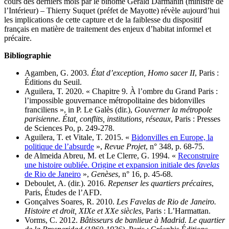
cours des derniers mois par le binôme Gérald Darmanin (ministre de
l’Intérieur) – Thierry Suquet (préfet de Mayotte) révèle aujourd’hui
les implications de cette capture et de la faiblesse du dispositif
français en matière de traitement des enjeux d’habitat informel et
précaire.
Bibliographie
Agamben, G. 2003.
État d’exception, Homo sacer II
, Paris :
Éditions du Seuil.
Aguilera, T. 2020. « Chapitre 9. À l’ombre du Grand Paris :
l’impossible gouvernance métropolitaine des bidonvilles
franciliens », in P. Le Galès (dir.),
Gouverner la métropole
parisienne. État, conflits, institutions, réseaux
, Paris : Presses
de Sciences Po, p. 249-278.
Aguilera, T. et Vitale, T. 2015. «
Bidonvilles en Europe, la
politique de l’absurde
»,
Revue Projet
, n° 348, p. 68-75.
de Almeida Abreu, M. et Le Clerre, G. 1994. «
Reconstruire
une histoire oubliée. Origine et expansion initiale des
favelas
de Rio de Janeiro
»,
Genèses
, n° 16, p. 45-68.
Deboulet, A. (dir.). 2016.
Repenser les quartiers précaires
,
Paris, Études de l’AFD.
Gonçalves Soares, R. 2010.
Les Favelas de Rio de Janeiro.
Histoire et droit, XIXe et XXe siècles
, Paris : L’Harmattan.
Vorms, C. 2012.
Bâtisseurs de banlieue à Madrid. Le quartier