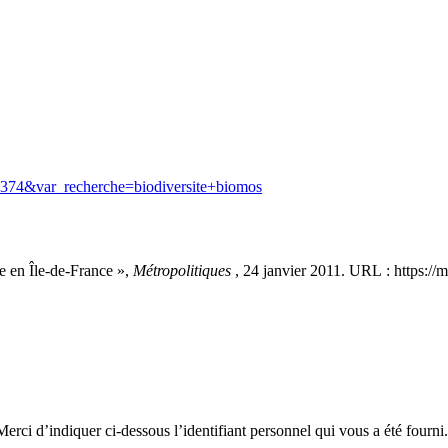
e=1374&var_recherche=biodiversite+biomos
 en Île-de-France »,
Métropolitiques
, 24 janvier 2011. URL : https:/
erci d’indiquer ci-dessous l’identifiant personnel qui vous a été fourni.