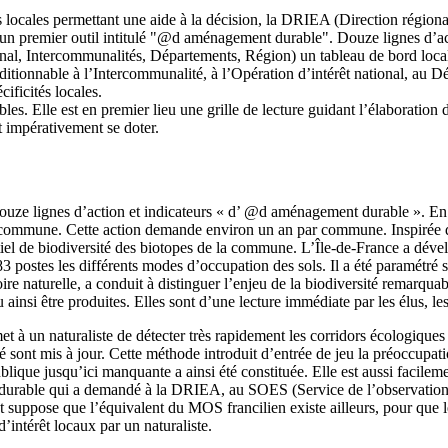
s locales permettant une aide à la décision, la DRIEA (Direction région
 un premier outil intitulé "@d aménagement durable". Douze lignes d’acti
ional, Intercommunalités, Départements, Région) un tableau de bord loc
ditionnable à l’Intercommunalité, à l’Opération d’intérêt national, au D
ificités locales.
les. Elle est en premier lieu une grille de lecture guidant l’élaboration d
t impérativement se doter.
des douze lignes d’action et indicateurs « d’ @d aménagement durable ». 
r commune. Cette action demande environ un an par commune. Inspirée de
tiel de biodiversité des biotopes de la commune. L’Île-de-France a dév
stes les différents modes d’occupation des sols. Il a été paramétré sou
naturelle, a conduit à distinguer l’enjeu de la biodiversité remarquable
insi être produites. Elles sont d’une lecture immédiate par les élus, les 
à un naturaliste de détecter très rapidement les corridors écologiques à 
é sont mis à jour. Cette méthode introduit d’entrée de jeu la préoccupatio
lique jusqu’ici manquante a ainsi été constituée. Elle est aussi facil
urable qui a demandé à la DRIEA, au SOES (Service de l’observation et
 suppose que l’équivalent du MOS francilien existe ailleurs, pour que l
d’intérêt locaux par un naturaliste.