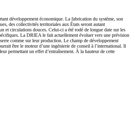
ortant développement économique. La fabrication du système, son
s, des collectivités territoriales aux États seront autant
n et circulations douces. Celui-ci a été rodé de longue date sur les
ts spécifiques. La DRIEA le fait actuellement évoluer vers une prévision
s de serre comme sur leur production. Le champ de développement
rrait être le moteur d’une ingénierie de conseil à l’international. Il
leur permettant un effet d’entraînement. À la hauteur de cette