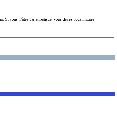
rum, vous devez vous enregistrer au préalable. Merci d’indiquer ci-dessous l’identifiant personnel qui vous a été fourni. Si vous n’êtes pas enregistré, vous devez vous inscrire.