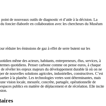
 point de nouveaux outils de diagnostic et d’aide à la décision. La
 du foncier élaborée en collaboration avec les chercheurs du Muséum
éduire les émissions de gaz à effet de serre butent sur les
uotidien même des acteurs, habitants, entrepreneurs, élus, services, à
 en termes quotidiens. Penser carbone comme on pense euros, à chaque
t, de révéler les enjeux majeurs du développement durable là où on ne
per de nouvelles solutions agricoles, industrielles, constructives. C’est
uartier à la planète. Les technologies vertes sont déterminantes, mais
 une vision locale, mesurée, concrète, partagée, opérationnelle de
s espaces publics en matière de déplacement et de récréation. Elle incite
sion.
taires