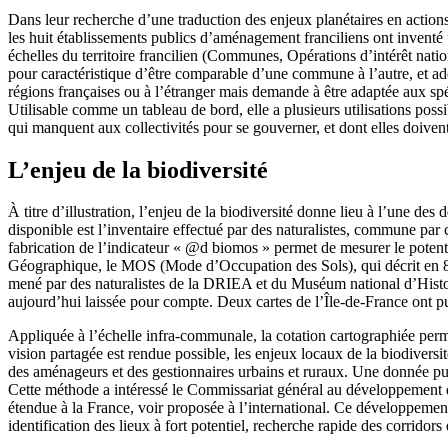
Dans leur recherche d’une traduction des enjeux planétaires en action
les huit établissements publics d’aménagement franciliens ont inventé
échelles du territoire francilien (Communes, Opérations d’intérêt nat
pour caractéristique d’être comparable d’une commune à l’autre, et ad
régions françaises ou à l’étranger mais demande à être adaptée aux spéc
Utilisable comme un tableau de bord, elle a plusieurs utilisations possib
qui manquent aux collectivités pour se gouverner, et dont elles doiven
L’enjeu de la biodiversité
À titre d’illustration, l’enjeu de la biodiversité donne lieu à l’une 
disponible est l’inventaire effectué par des naturalistes, commune pa
fabrication de l’indicateur « @d biomos » permet de mesurer le poten
Géographique, le MOS (Mode d’Occupation des Sols), qui décrit en 83 po
mené par des naturalistes de la DRIEA et du Muséum national d’Histoire 
aujourd’hui laissée pour compte. Deux cartes de l’Île-de-France ont pu a
Appliquée à l’échelle infra-communale, la cotation cartographiée permet 
vision partagée est rendue possible, les enjeux locaux de la biodiversit
des aménageurs et des gestionnaires urbains et ruraux. Une donnée pub
Cette méthode a intéressé le Commissariat général au développement d
étendue à la France, voir proposée à l’international. Ce développement
identification des lieux à fort potentiel, recherche rapide des corridors 