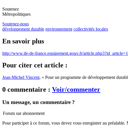
Soutenez
Métropolitiques
Soutenez-nous
développement durable
environnement
collectivités locales
En savoir plus
http://www.ile-de-france.equipement.gouv.fr/article.php3?id_articl
Pour citer cet article :
Jean-Michel Vincent
, « Pour un programme de développement durable
0 commentaire :
Voir/commenter
Un message, un commentaire ?
Forum sur abonnement
Pour participer à ce forum, vous devez vous enregistrer au préalable. M