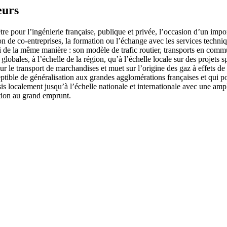
eurs
e pour l’ingénierie française, publique et privée, l’occasion d’un imp
on de co-entreprises, la formation ou l’échange avec les services technique
i de la même manière : son modèle de trafic routier, transports en commu
ns globales, à l’échelle de la région, qu’à l’échelle locale sur des proje
 sur le transport de marchandises et muet sur l’origine des gaz à effet
eptible de généralisation aux grandes agglomérations françaises et qui pou
is localement jusqu’à l’échelle nationale et internationale avec une amp
ption au grand emprunt.