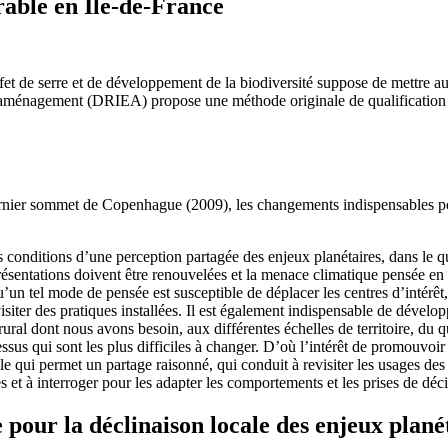
ble en Île-de-France
fet de serre et de développement de la biodiversité suppose de mettre au
 l’aménagement (DRIEA) propose une méthode originale de qualification
ier sommet de Copenhague (2009), les changements indispensables pour r
les conditions d’une perception partagée des enjeux planétaires, dans le q
 représentations doivent être renouvelées et la menace climatique pensée
u’un tel mode de pensée est susceptible de déplacer les centres d’intérê
evisiter des pratiques installées. Il est également indispensable de dévelop
ural dont nous avons besoin, aux différentes échelles de territoire, du q
ssus qui sont les plus difficiles à changer. D’où l’intérêt de promouvoir
lle qui permet un partage raisonné, qui conduit à revisiter les usages de
s et à interroger pour les adapter les comportements et les prises de déci
 pour la déclinaison locale des enjeux plané