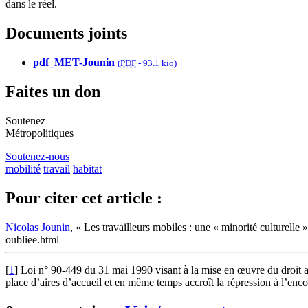
dans le réel.
Documents joints
pdf_MET-Jounin
(
PDF
-
93.1 kio
)
Faites un don
Soutenez
Métropolitiques
Soutenez-nous
mobilité
travail
habitat
Pour citer cet article :
Nicolas Jounin
, « Les travailleurs mobiles : une « minorité culturelle 
oubliee.html
[
1
]
Loi n° 90-449 du 31 mai 1990 visant à la mise en œuvre du droit 
place d’aires d’accueil et en même temps accroît la répression à l’enc