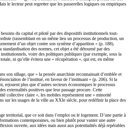
ais le lecteur peut regretter que les passerelles logiques ou empiriques
ins du capital et piloté par des dispositifs institutionnels tout-
e fordiste (rassemblant en un même lieu un processus de production, un
etournement d’un objet contre son système d’apparition » (p. 188).
 standardisation des normes, cet objet a été détourné par des
s institutionnels, voire des politiques publiques (par exemple, sous la
tale, ni qu’elle évitera une « récupération », qui est, en même
ans son sillage, que « la pensée anarchiste reconnaissait d’emblée et
onciation de l’institué, en faveur de l’instituant » (p. 206). Si la
tent, rejouent plus que d’autres secteurs économiques le processus
des externalités positives que leur passage procure. Cette
té collective claire », les mobiles représentent une « minorité
 sur les usages de la ville au XXIe siècle, pour redéfinir la place des
e territorial, que ce soit dans l’emploi ou le logement. D’une partie à
nsformations contemporaines, ou bien plutôt pour vanter une autre
réflexion ouverte, aux idées mais aussi aux potentialités déjà repérables