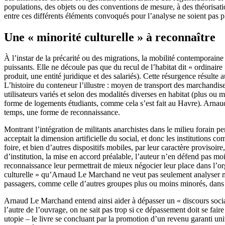
populations, des objets ou des conventions de mesure, à des théorisatio
entre ces différents éléments convoqués pour l’analyse ne soient pas 
Une « minorité culturelle » à reconnaître
À l’instar de la précarité ou des migrations, la mobilité contemporain
puissants. Elle ne découle pas que du recul de l’habitat dit « ordinair
produit, une entité juridique et des salariés). Cette résurgence résulte
L’histoire du conteneur l’illustre : moyen de transport des marchandis
utilisateurs variés et selon des modalités diverses en habitat (plus ou m
forme de logements étudiants, comme cela s’est fait au Havre). Arnaud
temps, une forme de reconnaissance.
Montrant l’intégration de militants anarchistes dans le milieu forain p
acceptait la dimension artificielle du social, et donc les institutions c
foire, et bien d’autres dispositifs mobiles, par leur caractère provisoi
d’institution, la mise en accord préalable, l’auteur n’en défend pas mo
reconnaissance leur permettrait de mieux négocier leur place dans l’org
culturelle » qu’Arnaud Le Marchand ne veut pas seulement analyser mais 
passagers, comme celle d’autres groupes plus ou moins minorés, dans 
Arnaud Le Marchand entend ainsi aider à dépasser un « discours social-
l’autre de l’ouvrage, on ne sait pas trop si ce dépassement doit se fai
utopie – le livre se concluant par la promotion d’un revenu garanti unive