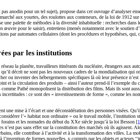
pas anodin pour un tel sujet), propose dans cet ouvrage d’analyser ense
on marché aux yourtes, des roulottes aux conteneurs, de la loi de 1912 
 une palette de méthodes à la diversité inhabituelle : recherches dans les
t en œuvre pour le saisir), entretiens (menés notamment avec le soutien
ns par automates cellulaires (dont les procédures et hypothèses, qui, ce
es par les institutions
éseau la planète, travailleurs itinérants du nucléaire, étrangers aux au
 » qu’il décrit ne sont pas les nouveaux cadres de la mondialisation qui 
her ou inventer des hébergements spécifiques là où leur présence n’est
 point et la circulation des produits – ainsi l’auteur prend-il l’exemple d
es comme Pathé monopolisent la distribution des films. Mais ils sont aus
 incertitudes : ce sont des « investissements de forme », comme les no
nt une mise à l’écart et une déconsidération des personnes visées. Qu’i
nsidérer l’« habitat non ordinaire » ou le travail mobile, l’institution sta
les forains et les nomades du début du XXe siècle jusqu’à la loi Besson
[
1
 n’est pas sans effet sur la constitution des marchés où ils agissent. 
ains, elle contribue à l’activité et à la transformation des villes. La mo
à l’invention de formes nouvelles, y compris par les objets et acteurs ‘‘