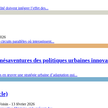
té doivent intégrer l’effet des...
2026
ircuits parallèles où interagissent...
 mésaventures des politiques urbaines innova
en œuvre une stratégie urbaine d’adaptation qui...
cle)
oisin
- 13 février 2026