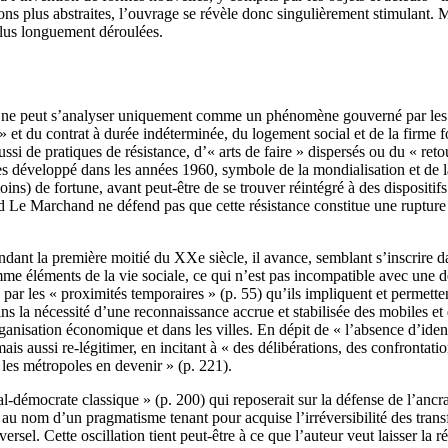
ns plus abstraites, l’ouvrage se révèle donc singulièrement stimulant. M
plus longuement déroulées.
e ne peut s’analyser uniquement comme un phénomène gouverné par les beso
e » et du contrat à durée indéterminée, du logement social et de la firm
 aussi de pratiques de résistance, d’« arts de faire » dispersés ou du « r
es développé dans les années 1960, symbole de la mondialisation et de la
oins) de fortune, avant peut-être de se trouver réintégré à des dispositif
 Le Marchand ne défend pas que cette résistance constitue une rupture to
endant la première moitié du XXe siècle, il avance, semblant s’inscrire d
omme éléments de la vie sociale, ce qui n’est pas incompatible avec une dén
re, par les « proximités temporaires » (p. 55) qu’ils impliquent et permet
ins la nécessité d’une reconnaissance accrue et stabilisée des mobiles et 
anisation économique et dans les villes. En dépit de « l’absence d’identi
aussi re-légitimer, en incitant à « des délibérations, des confrontations
les métropoles en devenir » (p. 221).
démocrate classique » (p. 200) qui reposerait sur la défense de l’ancrag
re au nom d’un pragmatisme tenant pour acquise l’irréversibilité des tra
rsel. Cette oscillation tient peut-être à ce que l’auteur veut laisser la 