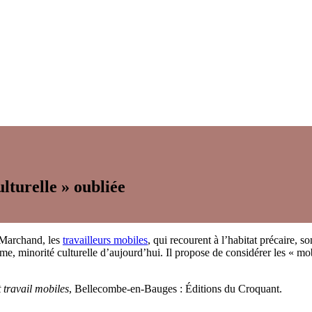
lturelle » oubliée
e Marchand, les
travailleurs mobiles
, qui recourent à l’habitat précaire, s
isme, minorité culturelle d’aujourd’hui. Il propose de considérer les «
 travail mobiles
, Bellecombe-en-Bauges : Éditions du Croquant.