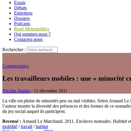
Essais
Débats
Entretiens
Dossiers
Podcasts
Read Metropolitics
Qui sommes-nous ?
Contactez-nous
Rechercher :
Commentaires
Les travailleurs mobiles : une « minorité cu
Nicolas Jounin
- 12 décembre 2011
La ville est pleine de minorités peu ou mal visibles. Selon Arnaud L
l’auteur montre la diversité des présences et des formes de ce nomad
du jeu social auquel ils participent.
Recensé :
Arnaud Le Marchand. 2011.
Enclaves nomades. Habitat et
mobilité
/
travail
/
habitat