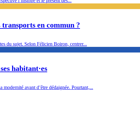
pective l’histoire et le présent des...
des transports en commun ?
es du sujet. Selon Félicien Boiron, centrer...
 ses habitant·es
a modernité avant d’être dédaignée. Pourtant,...