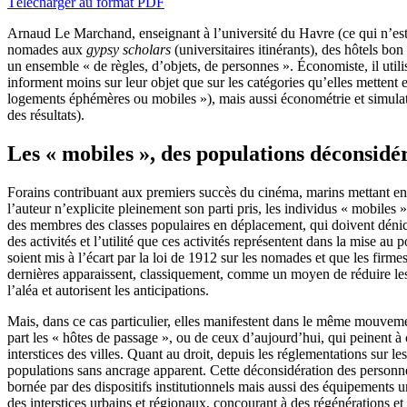
Télécharger au format PDF
Arnaud Le Marchand, enseignant à l’université du Havre (ce qui n’est 
nomades aux
gypsy scholars
(universitaires itinérants), des hôtels b
un ensemble « de règles, d’objets, de personnes ». Économiste, il utilise
informent moins sur leur objet que sur les catégories qu’elles metten
logements éphémères ou mobiles »), mais aussi économétrie et simulatio
des résultats).
Les « mobiles », des populations déconsidéré
Forains contribuant aux premiers succès du cinéma, marins mettant en r
l’auteur n’explicite pleinement son parti pris, les individus « mobiles
des membres des classes populaires en déplacement, qui doivent dénic
des activités et l’utilité que ces activités représentent dans la mise au
soient mis à l’écart par la loi de 1912 sur les nomades et que les firm
dernières apparaissent, classiquement, comme un moyen de réduire les
l’aléa et autorisent les anticipations.
Mais, dans ce cas particulier, elles manifestent dans le même mouveme
part les « hôtes de passage », ou de ceux d’aujourd’hui, qui peinent à co
interstices des villes. Quant au droit, depuis les réglementations sur 
populations sans ancrage apparent. Cette déconsidération des personnes
bornée par des dispositifs institutionnels mais aussi des équipements urb
des interstices urbains et régionaux, concourant à des régénérations et 