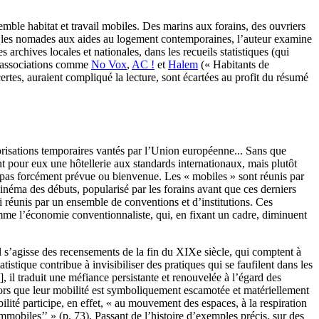
mble habitat et travail mobiles. Des marins aux forains, des ouvriers
sur les nomades aux aides au logement contemporaines, l’auteur examine
 archives locales et nationales, dans les recueils statistiques (qui
 d’associations comme
No Vox
,
AC !
et
Halem
(« Habitants de
rtes, auraient compliqué la lecture, sont écartées au profit du résumé
torisations temporaires vantés par l’Union européenne... Sans que
ont pour eux une hôtellerie aux standards internationaux, mais plutôt
 pas forcément prévue ou bienvenue. Les « mobiles » sont réunis par
u cinéma des débuts, popularisé par les forains avant que ces derniers
si réunis par un ensemble de conventions et d’institutions. Ces
mme l’économie conventionnaliste, qui, en fixant un cadre, diminuent
l s’agisse des recensements de la fin du XIXe siècle, qui comptent à
tistique contribue à invisibiliser des pratiques qui se faufilent dans les
]
, il traduit une méfiance persistante et renouvelée à l’égard des
Alors que leur mobilité est symboliquement escamotée et matériellement
bilité participe, en effet, « au mouvement des espaces, à la respiration
immobiles’’ » (p. 73). Passant de l’histoire d’exemples précis, sur des