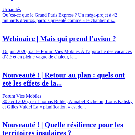
Urbanités
Qu’est-ce que le Grand Paris Express ? Un méga-projet à 42
milliards d’euros, parfois présenté comme « le chantier du...
Webinaire | Mais qui prend l’avion ?
16 juin 2026, par le Forum Vies Mobiles À l’approche des vacances
d’été et en pleine vague de chaleur, la...
Nouveauté ! | Retour au plan : quels ont
été les effets de la...
Forum Vies Mobiles
30 avril 2026, par Thomas Buhler, Annabel Richeton, Louis Kalisky
et Gilles Vuidel La « planification » est de...
Nouveauté ! | Quelle résilience pour les
territoires insulaires ?