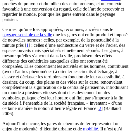
proches du pouvoir et du milieu des entrepreneurs, et un contexte
favorable à une conversion du regard, celle de l’art de percevoir et
regarder le monde, pour que les gares entrent dans le paysage
parisien.
Ce n’est qu’une fois appropriées, reconnues, ancrées dans le
paysage sensible de la ville
que les gares ont enfin produit et imposé
de nouvelles normes : celles, par exemple, de la ponctualité à la
minute près
[
1
]
; celles d’une architecture du verre et de l’acier, des
espaces ouverts mais spécialisés et nettement séparés. Les gares, à
mesure qu’elles s’ancrent dans la ville, produisent des effets
différents des cathédrales auxquelles elles ont souvent été
comparées. Elles concentrent les activités et les hommes, contribuent
(avec d’autres phénomènes) à orienter les circuits d’échange, à
classer et déclasser les territoires en fonction de leur accessibilité, à
dessiner, du coup, des pleins et des vides sur la carte, renouvelant
complètement la signification de la centralité parisienne, introduisant
un monde à plusieurs vitesses dont elles deviennent un des
symboles, puisque c’est leur horaire qui finit par s’imposer à la fin
du siècle à l’ensemble de la société française, « inventant » d’une
certaine manière la notion d’heure légale en France
[
2
]
(Baillaud
2006).
Aujourd’hui encore, les gares de chemins de fer représentent un
enjeu de modernité, d’identité urbaine et de
mobilité
. Il n’est qu’à