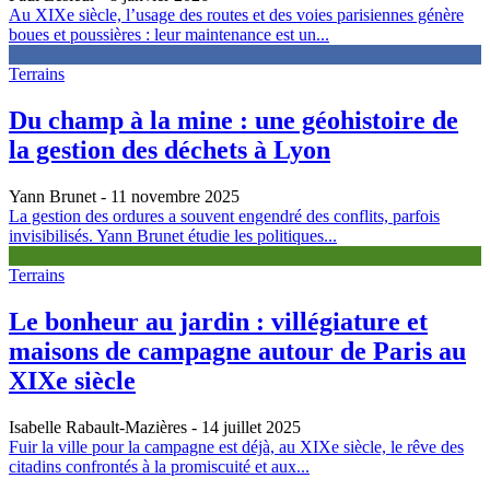
Au XIXe siècle, l’usage des routes et des voies parisiennes génère
boues et poussières : leur maintenance est un...
Terrains
Du champ à la mine : une géohistoire de
la gestion des déchets à Lyon
Yann Brunet
- 11 novembre 2025
La gestion des ordures a souvent engendré des conflits, parfois
invisibilisés. Yann Brunet étudie les politiques...
Terrains
Le bonheur au jardin : villégiature et
maisons de campagne autour de Paris au
XIXe siècle
Isabelle Rabault-Mazières
- 14 juillet 2025
Fuir la ville pour la campagne est déjà, au XIXe siècle, le rêve des
citadins confrontés à la promiscuité et aux...