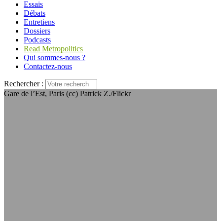
Essais
Débats
Entretiens
Dossiers
Podcasts
Read Metropolitics
Qui sommes-nous ?
Contactez-nous
Rechercher :
Gare de l’Est, Paris (cc) Patrick Z./Flickr