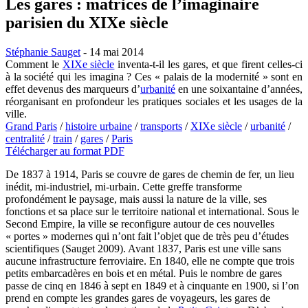
Les gares : matrices de l’imaginaire
parisien du XIXe siècle
Stéphanie Sauget
- 14 mai 2014
Comment le
XIXe siècle
inventa-t-il les gares, et que firent celles-ci
à la société qui les imagina ? Ces « palais de la modernité » sont en
effet devenus des marqueurs d’
urbanité
en une soixantaine d’années,
réorganisant en profondeur les pratiques sociales et les usages de la
ville.
Grand Paris
/
histoire urbaine
/
transports
/
XIXe siècle
/
urbanité
/
centralité
/
train
/
gares
/
Paris
Télécharger au format PDF
De 1837 à 1914, Paris se couvre de gares de chemin de fer, un lieu
inédit, mi-industriel, mi-urbain. Cette greffe transforme
profondément le paysage, mais aussi la nature de la ville, ses
fonctions et sa place sur le territoire national et international. Sous le
Second Empire, la ville se reconfigure autour de ces nouvelles
« portes » modernes qui n’ont fait l’objet que de très peu d’études
scientifiques (Sauget 2009). Avant 1837, Paris est une ville sans
aucune infrastructure ferroviaire. En 1840, elle ne compte que trois
petits embarcadères en bois et en métal. Puis le nombre de gares
passe de cinq en 1846 à sept en 1849 et à cinquante en 1900, si l’on
prend en compte les grandes gares de voyageurs, les gares de