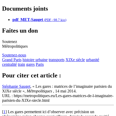
Documents joints
pdf_MET-Sauget
(
PDF
-
98.7 kio
)
Faites un don
Soutenez
Métropolitiques
Soutenez-nous
Grand Paris
histoire urbaine
transports
XIXe siècle
urbanité
centralité
train
gares
Paris
Pour citer cet article :
Stéphanie Sauget
, « Les gares : matrices de l’imaginaire parisien du
XIXe siècle »,
Métropolitiques
, 14 mai 2014.
URL : https://metropolitiques.eu/Les-gares-matrices-de-l-imaginaire-
parisien-du-XIXe-siecle.html
[
1
]
Les gares permettent ici d’observer avec précision un