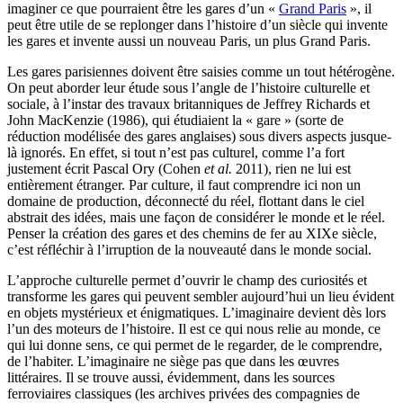
imaginer ce que pourraient être les gares d’un «
Grand Paris
», il
peut être utile de se replonger dans l’histoire d’un siècle qui invente
les gares et invente aussi un nouveau Paris, un plus Grand Paris.
Les gares parisiennes doivent être saisies comme un tout hétérogène.
On peut aborder leur étude sous l’angle de l’histoire culturelle et
sociale, à l’instar des travaux britanniques de Jeffrey Richards et
John MacKenzie (1986), qui étudiaient la « gare » (sorte de
réduction modélisée des gares anglaises) sous divers aspects jusque-
là ignorés. En effet, si tout n’est pas culturel, comme l’a fort
justement écrit Pascal Ory (Cohen
et al.
2011), rien ne lui est
entièrement étranger. Par culture, il faut comprendre ici non un
domaine de production, déconnecté du réel, flottant dans le ciel
abstrait des idées, mais une façon de considérer le monde et le réel.
Penser la création des gares et des chemins de fer au XIXe siècle,
c’est réfléchir à l’irruption de la nouveauté dans le monde social.
L’approche culturelle permet d’ouvrir le champ des curiosités et
transforme les gares qui peuvent sembler aujourd’hui un lieu évident
en objets mystérieux et énigmatiques. L’imaginaire devient dès lors
l’un des moteurs de l’histoire. Il est ce qui nous relie au monde, ce
qui lui donne sens, ce qui permet de le regarder, de le comprendre,
de l’habiter. L’imaginaire ne siège pas que dans les œuvres
littéraires. Il se trouve aussi, évidemment, dans les sources
ferroviaires classiques (les archives privées des compagnies de