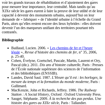
voir les grands travaux de réhabilitation et d’ajustement des gares
pour mesurer leur importance, leur centralité. Mais tandis qu’au
XIXe siècle les gares eurent à faire la preuve de leur utilité et de leur
capacité à devenir des monuments urbains, aujourd’hui on leur
demande de « fabriquer » de l’identité urbaine à l’échelle du Grand
Paris, alors qu’elles restent encore des lieux hybrides : elles doivent
devenir l’un des marqueurs unifiant des territoires pourtant très
contrastés.
Bibliographie
Baillaud, Lucien. 2006. «
Les chemins de fer et l’heure
légale
»,
Revue d’histoire des chemins de fer
, n° 35, 2006,
p. 25‑40.
Cohen, Évelyne, Goetschel, Pascale, Martin, Laurent et Ory,
Pascal (dir.). 2011.
Dix ans d’histoire culturelle
, Paris : Presses
de l’École nationale supérieure des sciences de l’information
et des bibliothèques (ENSSIB).
Landes, David Saul. 1987.
L’Heure qu’il est : les horloges, la
mesure du temps et la formation du monde moderne
, Paris :
Gallimard.
MacKenzie, John et Richards, Jeffrey. 1986.
The Railway
Station : A Social History
, Oxford : Oxford University Press.
Sauget, Stéphanie. 2009.
À la recherche des pas perdus. Une
histoire des gares au XIXe siècle
, Paris : Tallandier.