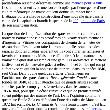
prolifération ressentie désormais comme une
menace pour la ville
.
Les critiques fusent avec une force décuplée par l’émergence d’une
culture médiatique de masse qui leur donne un impact inédit.
L’attaque porte à chaque construction d’une nouvelle gare dans le
centre de la capitale et brandit le spectre de la
défiguration de Paris
,
de son américanisation.
La question de la représentation des gares est donc centrale : ce
nouveau bâtiment pose des problèmes nouveaux d’architecture et
d’ingénierie. Vitrines des compagnies de chemin de fer, têtes de
réseau dont elles doivent faire la promotion, elles sont aussi des
espaces dont les citadins espèrent qu’ils vont attirer les richesses et
favoriser le commerce. Mais en ce début de siècle, personne ne sait
vraiment à quoi doit ressembler une gare. Les architectes se mettent
tardivement et de mauvaise grâce à réfléchir à cet édifice qui rompt
si fort avec ce qui fait la noblesse de leur art : dans les années 1840,
seul César Daly publie quelques articles d’ingénieurs sur
l’architecture des gares dans sa
Revue générale d’architecture
fondée en 1840, et il faut attendre que de grands artistes soient
sollicités par les compagnies ferroviaires, dans les années
1850‑1860, pour que le débat s’installe et que de premiers traités
soient publiés par des maîtres de l’art. Dans l’opinion commune –
que relaie Émile Zola en défendant l’une des toiles de Manet qui en
1872 fait scandale,
Le Chemin de fer, gare Saint-Lazare
– c’est laid,
une gare. Il faut donc toute la conviction de quelques
architectes
,