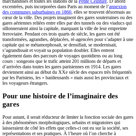
marchandises et toutes les stations de la
Petite Ceinture
. D’abord
excentrées, puis incorporées dans Paris au moment de l’
annexion
des communes suburbaines en 1860
, elles se trouvent désormais au
cœur de la ville. Des projets imaginent des gares souterraines ou des
gares aériennes reliées entre elles par des tunnels ou des viaducs qui
sillonneraient ainsi la capitale, marquant la ville de leur empreinte
ferroviaire. Pendant ces trois quarts de siècle, les gares ont été
transformées, agrandies, déplacées, ré-agencées pour s’adapter à une
capitale qui se métamorphosait, se densifiait, se modernisait,
s’agrandissait et voyait sa population doubler. Elles entrent
également dans des parcours de voyages quotidiens ou au long
cours : songeons que le trafic atteint 201 millions de départs et
d’arrivées dans toutes les gares parisiennes en 1914. Les gares
deviennent ainsi au début du XXe siècle des espaces très fréquentés
par les Parisiens, les « banlieusards » mais aussi les provinciaux et
les voyageurs étrangers.
Pour une histoire de l’imaginaire des
gares
Pour autant, il serait réducteur de limiter la fonction sociale des gares
à des phénomènes morphologiques, urbains et migratoires qui
laisseraient de côté les effets que celles-ci ont eu sur la société, ses
représentations et ses pratiques. À l’heure où l’on cherche à