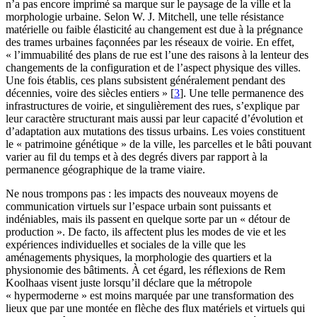
n’a pas encore imprimé sa marque sur le paysage de la ville et la
morphologie urbaine. Selon W. J. Mitchell, une telle résistance
matérielle ou faible élasticité au changement est due à la prégnance
des trames urbaines façonnées par les réseaux de voirie. En effet,
« l’immuabilité des plans de rue est l’une des raisons à la lenteur des
changements de la configuration et de l’aspect physique des villes.
Une fois établis, ces plans subsistent généralement pendant des
décennies, voire des siècles entiers »
[
3
]
. Une telle permanence des
infrastructures de voirie, et singulièrement des rues, s’explique par
leur caractère structurant mais aussi par leur capacité d’évolution et
d’adaptation aux mutations des tissus urbains. Les voies constituent
le « patrimoine génétique » de la ville, les parcelles et le bâti pouvant
varier au fil du temps et à des degrés divers par rapport à la
permanence géographique de la trame viaire.
Ne nous trompons pas : les impacts des nouveaux moyens de
communication virtuels sur l’espace urbain sont puissants et
indéniables, mais ils passent en quelque sorte par un « détour de
production ». De facto, ils affectent plus les modes de vie et les
expériences individuelles et sociales de la ville que les
aménagements physiques, la morphologie des quartiers et la
physionomie des bâtiments. À cet égard, les réflexions de Rem
Koolhaas visent juste lorsqu’il déclare que la métropole
« hypermoderne » est moins marquée par une transformation des
lieux que par une montée en flèche des flux matériels et virtuels qui