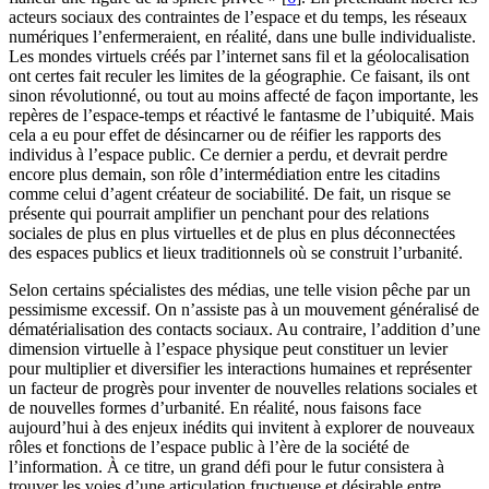
acteurs sociaux des contraintes de l’espace et du temps, les réseaux
numériques l’enfermeraient, en réalité, dans une bulle individualiste.
Les mondes virtuels créés par l’internet sans fil et la géolocalisation
ont certes fait reculer les limites de la géographie. Ce faisant, ils ont
sinon révolutionné, ou tout au moins affecté de façon importante, les
repères de l’espace-temps et réactivé le fantasme de l’ubiquité. Mais
cela a eu pour effet de désincarner ou de réifier les rapports des
individus à l’espace public. Ce dernier a perdu, et devrait perdre
encore plus demain, son rôle d’intermédiation entre les citadins
comme celui d’agent créateur de sociabilité. De fait, un risque se
présente qui pourrait amplifier un penchant pour des relations
sociales de plus en plus virtuelles et de plus en plus déconnectées
des espaces publics et lieux traditionnels où se construit l’urbanité.
Selon certains spécialistes des médias, une telle vision pêche par un
pessimisme excessif. On n’assiste pas à un mouvement généralisé de
dématérialisation des contacts sociaux. Au contraire, l’addition d’une
dimension virtuelle à l’espace physique peut constituer un levier
pour multiplier et diversifier les interactions humaines et représenter
un facteur de progrès pour inventer de nouvelles relations sociales et
de nouvelles formes d’urbanité. En réalité, nous faisons face
aujourd’hui à des enjeux inédits qui invitent à explorer de nouveaux
rôles et fonctions de l’espace public à l’ère de la société de
l’information. À ce titre, un grand défi pour le futur consistera à
trouver les voies d’une articulation fructueuse et désirable entre