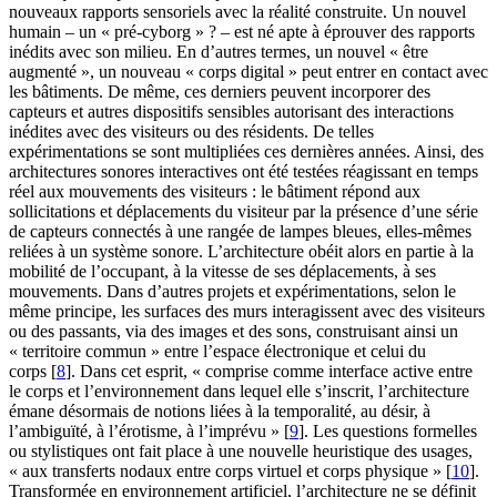
nouveaux rapports sensoriels avec la réalité construite. Un nouvel
humain – un « pré-cyborg » ? – est né apte à éprouver des rapports
inédits avec son milieu. En d’autres termes, un nouvel « être
augmenté », un nouveau « corps digital » peut entrer en contact avec
les bâtiments. De même, ces derniers peuvent incorporer des
capteurs et autres dispositifs sensibles autorisant des interactions
inédites avec des visiteurs ou des résidents. De telles
expérimentations se sont multipliées ces dernières années. Ainsi, des
architectures sonores interactives ont été testées réagissant en temps
réel aux mouvements des visiteurs : le bâtiment répond aux
sollicitations et déplacements du visiteur par la présence d’une série
de capteurs connectés à une rangée de lampes bleues, elles-mêmes
reliées à un système sonore. L’architecture obéit alors en partie à la
mobilité de l’occupant, à la vitesse de ses déplacements, à ses
mouvements. Dans d’autres projets et expérimentations, selon le
même principe, les surfaces des murs interagissent avec des visiteurs
ou des passants, via des images et des sons, construisant ainsi un
« territoire commun » entre l’espace électronique et celui du
corps
[
8
]
. Dans cet esprit, « comprise comme interface active entre
le corps et l’environnement dans lequel elle s’inscrit, l’architecture
émane désormais de notions liées à la temporalité, au désir, à
l’ambiguïté, à l’érotisme, à l’imprévu »
[
9
]
. Les questions formelles
ou stylistiques ont fait place à une nouvelle heuristique des usages,
« aux transferts nodaux entre corps virtuel et corps physique »
[
10
]
.
Transformée en environnement artificiel, l’architecture ne se définit