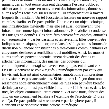
numériques en tout genre tapissent désormais l’espace public et
offrent aux internautes en mouvement des informations, données et
autres repères sensibles sur les lieux qu’ils fréquentent ou à travers
lesquels ils transitent. Un tel écosystème instaure un nouveau rapport
entre les citadins et l’espace public. Une rue est un objet technique,
une infrastructure matérielle, mais elle est aussi, dorénavant, une
infrastructure numérique et informationnelle. Elle abrite et condense
des nuages de données. Ces dernières peuvent être captées, annotées
et « augmentées » par les passants et les riverains. Elles peuvent être
ludiques ou artistiques, s’incorporer dans des blogs ou des forums de
discussion ou encore constituer des plates-formes communautaires et
citoyennes destinées à sensibiliser ou à mobiliser. Ainsi, les murs et
autres surfaces peuvent potentiellement devenir des écrans et
afficher des informations, des images, des couleurs qui
communiquent et interagissent avec ceux qui passent devant eux.
Des lieux peuvent se voir « tagués » numériquement par ceux qui
les visitent, laissant ainsi commentaires, annotations et impressions
aux visiteurs et passants suivants. Si bien que « la façon dont nous
ressentons notre environnement dans les rues sera peut-être bientôt
définie par ce qui n’est pas visible à l’œil nu »
[
5
]
. À terme, dans les
rues, les objets communiqueront entre eux et avec nous, faisant des
TIC un environnement banalisé à l’exemple de l’électricité. D’ores
et déjà, l’espace public est « recouvert » par le cyberespace, il
s’enrichit et se dédouble d’une couche numérique.