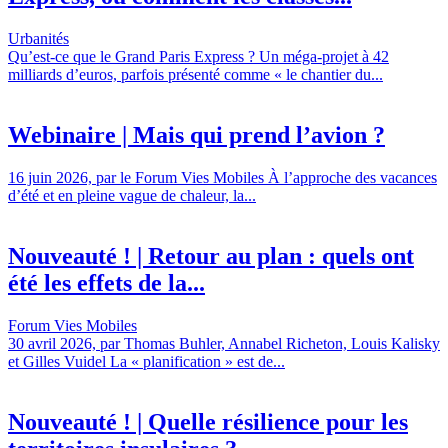
Urbanités
Qu’est-ce que le Grand Paris Express ? Un méga-projet à 42
milliards d’euros, parfois présenté comme « le chantier du...
Webinaire | Mais qui prend l’avion ?
16 juin 2026, par le Forum Vies Mobiles À l’approche des vacances
d’été et en pleine vague de chaleur, la...
Nouveauté ! | Retour au plan : quels ont
été les effets de la...
Forum Vies Mobiles
30 avril 2026, par Thomas Buhler, Annabel Richeton, Louis Kalisky
et Gilles Vuidel La « planification » est de...
Nouveauté ! | Quelle résilience pour les