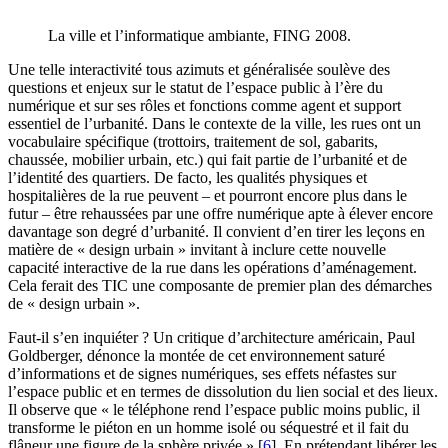
La ville et l’informatique ambiante, FING 2008.
Une telle interactivité tous azimuts et généralisée soulève des
questions et enjeux sur le statut de l’espace public à l’ère du
numérique et sur ses rôles et fonctions comme agent et support
essentiel de l’urbanité. Dans le contexte de la ville, les rues ont un
vocabulaire spécifique (trottoirs, traitement de sol, gabarits,
chaussée, mobilier urbain, etc.) qui fait partie de l’urbanité et de
l’identité des quartiers. De facto, les qualités physiques et
hospitalières de la rue peuvent – et pourront encore plus dans le
futur – être rehaussées par une offre numérique apte à élever encore
davantage son degré d’urbanité. Il convient d’en tirer les leçons en
matière de « design urbain » invitant à inclure cette nouvelle
capacité interactive de la rue dans les opérations d’aménagement.
Cela ferait des TIC une composante de premier plan des démarches
de « design urbain ».
Faut-il s’en inquiéter ? Un critique d’architecture américain, Paul
Goldberger, dénonce la montée de cet environnement saturé
d’informations et de signes numériques, ses effets néfastes sur
l’espace public et en termes de dissolution du lien social et des lieux.
Il observe que « le téléphone rend l’espace public moins public, il
transforme le piéton en un homme isolé ou séquestré et il fait du
flâneur une figure de la sphère privée »
[
6
]
. En prétendant libérer les