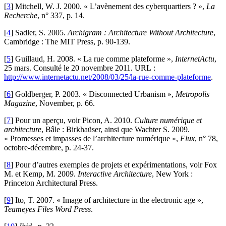
[
3
]
Mitchell, W. J. 2000. « L’avènement des cyberquartiers ? »,
La
Recherche
, n° 337, p. 14.
[
4
]
Sadler, S. 2005.
Archigram : Architecture Without Architecture
,
Cambridge : The MIT Press, p. 90-139.
[
5
]
Guillaud, H. 2008. « La rue comme plateforme »,
InternetActu
,
25 mars. Consulté le 20 novembre 2011. URL :
http://www.internetactu.net/2008/03/25/la-rue-comme-plateforme
.
[
6
]
Goldberger, P. 2003. « Disconnected Urbanism »,
Metropolis
Magazine
, November, p. 66.
[
7
]
Pour un aperçu, voir Picon, A. 2010.
Culture numérique et
architecture
, Bâle : Birkhaüser, ainsi que Wachter S. 2009.
« Promesses et impasses de l’architecture numérique »,
Flux
, n° 78,
octobre-décembre, p. 24-37.
[
8
]
Pour d’autres exemples de projets et expérimentations, voir Fox
M. et Kemp, M. 2009.
Interactive Architecture
, New York :
Princeton Architectural Press.
[
9
]
Ito, T. 2007. « Image of architecture in the electronic age »,
Teameyes Files Word Press
.