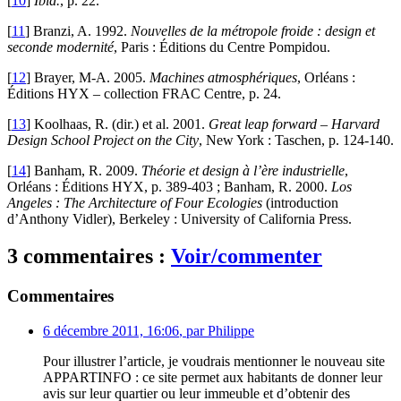
[
10
]
Ibid.
, p. 22.
[
11
]
Branzi, A. 1992.
Nouvelles de la métropole froide : design et
seconde modernité
, Paris : Éditions du Centre Pompidou.
[
12
]
Brayer, M-A. 2005.
Machines atmosphériques
, Orléans :
Éditions HYX – collection FRAC Centre, p. 24.
[
13
]
Koolhaas, R. (dir.) et al. 2001.
Great leap forward – Harvard
Design School Project on the City
, New York : Taschen, p. 124-140.
[
14
]
Banham, R. 2009.
Théorie et design à l’ère industrielle
,
Orléans : Éditions HYX, p. 389-403 ; Banham, R. 2000.
Los
Angeles : The Architecture of Four Ecologies
(introduction
d’Anthony Vidler), Berkeley : University of California Press.
3 commentaires :
Voir/commenter
Commentaires
6 décembre 2011, 16:06
,
par
Philippe
Pour illustrer l’article, je voudrais mentionner le nouveau site
APPARTINFO : ce site permet aux habitants de donner leur
avis sur leur quartier ou leur immeuble et d’obtenir des