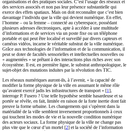
organisations et des pratiques sociales. C’est l’usage des réseaux et
des services associés et non pas leur présence substantielle qui
exerce des effets spatiaux. Mais on doit reconnaître que c’est bien
davantage l’individu que la ville qui devient numérique. En effet,
l’homme – ou la femme – connecté au cyberespace, possédant
plusieurs adresses électroniques, apte à accéder à une multitude
d’informations et de services via un poste fixe ou un téléphone
portable et qui peut être localisé et surveillé par divers capteurs et
caméras vidéos, incarne le véritable substrat de la ville numérique.
Grâce aux technologies de l’information et de la communication, il
peut se doter de facultés sensorielles et intellectuelles nouvelles ou
« augmentées » se prêtant à des interactions plus riches avec son
écosystème. Il est, en première ligne, le substrat anthropologique, le
sujet-objet des mutations induites par la révolution des TIC.
Les réseaux numériques auront-ils, à l’avenir, « la capacité de
modifier la forme physique de la ville en assumant le même rôle
qu’avaient exercé jadis les infrastructures de transport »
[
1
]
,
interroge P. Fusero ? Une telle hypothèse semble hasardeuse et sa
portée se révèle, en fait, limitée en raison de la forte inertie dont fait
preuve la forme urbaine. Les changements qui s’opèrent dans la
matérialité de la ville semblent inversement proportionnels à ceux
qui touchent les modes de vie et la nouvelle condition numérique
des acteurs sociaux. La forme physique de la ville ne change pas
plus vite que le cœur d’un mortel
[
2
]
et la société de l’information