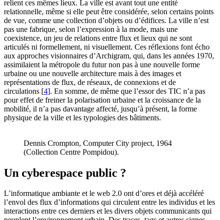
relient ces mêmes lieux. La ville est avant tout une entité
relationnelle, même si elle peut être considérée, selon certains points
de vue, comme une collection d’objets ou d’édifices. La ville n’est
pas une fabrique, selon l’expression à la mode, mais une
coexistence, un jeu de relations entre flux et lieux qui ne sont
articulés ni formellement, ni visuellement. Ces réflexions font écho
aux approches visionnaires d’Archigram, qui, dans les années 1970,
assimilaient la métropole du futur non pas à une nouvelle forme
urbaine ou une nouvelle architecture mais à des images et
représentations de flux, de réseaux, de connexions et de
circulations
[
4
]
. En somme, de même que l’essor des TIC n’a pas
pour effet de freiner la polarisation urbaine et la croissance de la
mobilité, il n’a pas davantage affecté, jusqu’à présent, la forme
physique de la ville et les typologies des bâtiments.
Dennis Crompton, Computer City project, 1964
(Collection Centre Pompidou).
Un cyberespace public ?
L’informatique ambiante et le web 2.0 ont d’ores et déjà accéléré
l’envol des flux d’informations qui circulent entre les individus et les
interactions entre ces derniers et les divers objets communicants qui
peuplent l’environnement urbain. Des traces, tags et autres signes