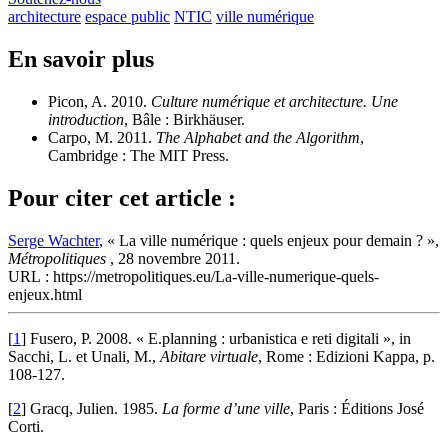
architecture
espace public
NTIC
ville numérique
En savoir plus
Picon, A. 2010.
Culture numérique et architecture. Une
introduction
, Bâle : Birkhäuser.
Carpo, M. 2011.
The Alphabet and the Algorithm
,
Cambridge : The MIT Press.
Pour citer cet article :
Serge Wachter
, « La ville numérique : quels enjeux pour demain ? »,
Métropolitiques
, 28 novembre 2011.
URL : https://metropolitiques.eu/La-ville-numerique-quels-
enjeux.html
[
1
]
Fusero, P. 2008. « E.planning : urbanistica e reti digitali », in
Sacchi, L. et Unali, M.,
Abitare virtuale
, Rome : Edizioni Kappa, p.
108-127.
[
2
]
Gracq, Julien. 1985.
La forme d’une ville
, Paris : Éditions José
Corti.