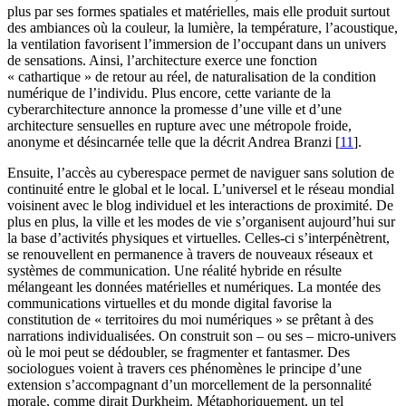
plus par ses formes spatiales et matérielles, mais elle produit surtout
des ambiances où la couleur, la lumière, la température, l’acoustique,
la ventilation favorisent l’immersion de l’occupant dans un univers
de sensations. Ainsi, l’architecture exerce une fonction
« cathartique » de retour au réel, de naturalisation de la condition
numérique de l’individu. Plus encore, cette variante de la
cyberarchitecture annonce la promesse d’une ville et d’une
architecture sensuelles en rupture avec une métropole froide,
anonyme et désincarnée telle que la décrit Andrea Branzi
[
11
]
.
Ensuite, l’accès au cyberespace permet de naviguer sans solution de
continuité entre le global et le local. L’universel et le réseau mondial
voisinent avec le blog individuel et les interactions de proximité. De
plus en plus, la ville et les modes de vie s’organisent aujourd’hui sur
la base d’activités physiques et virtuelles. Celles-ci s’interpénètrent,
se renouvellent en permanence à travers de nouveaux réseaux et
systèmes de communication. Une réalité hybride en résulte
mélangeant les données matérielles et numériques. La montée des
communications virtuelles et du monde digital favorise la
constitution de « territoires du moi numériques » se prêtant à des
narrations individualisées. On construit son – ou ses – micro-univers
où le moi peut se dédoubler, se fragmenter et fantasmer. Des
sociologues voient à travers ces phénomènes le principe d’une
extension s’accompagnant d’un morcellement de la personnalité
morale, comme dirait Durkheim. Métaphoriquement, un tel