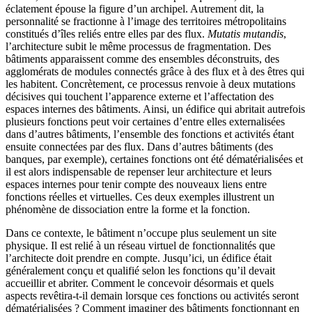
éclatement épouse la figure d’un archipel. Autrement dit, la
personnalité se fractionne à l’image des territoires métropolitains
constitués d’îles reliés entre elles par des flux.
Mutatis mutandis
,
l’architecture subit le même processus de fragmentation. Des
bâtiments apparaissent comme des ensembles déconstruits, des
agglomérats de modules connectés grâce à des flux et à des êtres qui
les habitent. Concrètement, ce processus renvoie à deux mutations
décisives qui touchent l’apparence externe et l’affectation des
espaces internes des bâtiments. Ainsi, un édifice qui abritait autrefois
plusieurs fonctions peut voir certaines d’entre elles externalisées
dans d’autres bâtiments, l’ensemble des fonctions et activités étant
ensuite connectées par des flux. Dans d’autres bâtiments (des
banques, par exemple), certaines fonctions ont été dématérialisées et
il est alors indispensable de repenser leur architecture et leurs
espaces internes pour tenir compte des nouveaux liens entre
fonctions réelles et virtuelles. Ces deux exemples illustrent un
phénomène de dissociation entre la forme et la fonction.
Dans ce contexte, le bâtiment n’occupe plus seulement un site
physique. Il est relié à un réseau virtuel de fonctionnalités que
l’architecte doit prendre en compte. Jusqu’ici, un édifice était
généralement conçu et qualifié selon les fonctions qu’il devait
accueillir et abriter. Comment le concevoir désormais et quels
aspects revêtira-t-il demain lorsque ces fonctions ou activités seront
dématérialisées ? Comment imaginer des bâtiments fonctionnant en