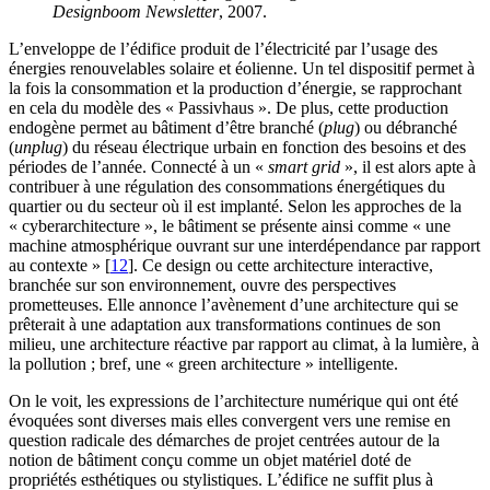
Designboom Newsletter
, 2007.
L’enveloppe de l’édifice produit de l’électricité par l’usage des
énergies renouvelables solaire et éolienne. Un tel dispositif permet à
la fois la consommation et la production d’énergie, se rapprochant
en cela du modèle des « Passivhaus ». De plus, cette production
endogène permet au bâtiment d’être branché (
plug
) ou débranché
(
unplug
) du réseau électrique urbain en fonction des besoins et des
périodes de l’année. Connecté à un «
smart grid
», il est alors apte à
contribuer à une régulation des consommations énergétiques du
quartier ou du secteur où il est implanté. Selon les approches de la
« cyberarchitecture », le bâtiment se présente ainsi comme « une
machine atmosphérique ouvrant sur une interdépendance par rapport
au contexte »
[
12
]
. Ce design ou cette architecture interactive,
branchée sur son environnement, ouvre des perspectives
prometteuses. Elle annonce l’avènement d’une architecture qui se
prêterait à une adaptation aux transformations continues de son
milieu, une architecture réactive par rapport au climat, à la lumière, à
la pollution ; bref, une « green architecture » intelligente.
On le voit, les expressions de l’architecture numérique qui ont été
évoquées sont diverses mais elles convergent vers une remise en
question radicale des démarches de projet centrées autour de la
notion de bâtiment conçu comme un objet matériel doté de
propriétés esthétiques ou stylistiques. L’édifice ne suffit plus à