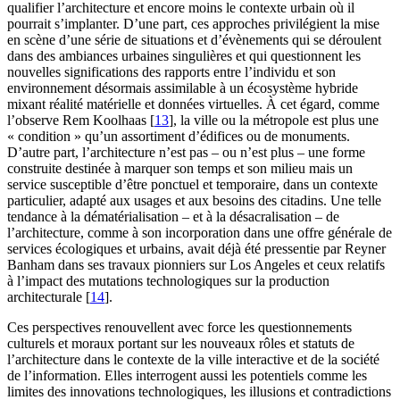
qualifier l’architecture et encore moins le contexte urbain où il
pourrait s’implanter. D’une part, ces approches privilégient la mise
en scène d’une série de situations et d’évènements qui se déroulent
dans des ambiances urbaines singulières et qui questionnent les
nouvelles significations des rapports entre l’individu et son
environnement désormais assimilable à un écosystème hybride
mixant réalité matérielle et données virtuelles. À cet égard, comme
l’observe Rem Koolhaas
[
13
]
, la ville ou la métropole est plus une
« condition » qu’un assortiment d’édifices ou de monuments.
D’autre part, l’architecture n’est pas – ou n’est plus – une forme
construite destinée à marquer son temps et son milieu mais un
service susceptible d’être ponctuel et temporaire, dans un contexte
particulier, adapté aux usages et aux besoins des citadins. Une telle
tendance à la dématérialisation – et à la désacralisation – de
l’architecture, comme à son incorporation dans une offre générale de
services écologiques et urbains, avait déjà été pressentie par Reyner
Banham dans ses travaux pionniers sur Los Angeles et ceux relatifs
à l’impact des mutations technologiques sur la production
architecturale
[
14
]
.
Ces perspectives renouvellent avec force les questionnements
culturels et moraux portant sur les nouveaux rôles et statuts de
l’architecture dans le contexte de la ville interactive et de la société
de l’information. Elles interrogent aussi les potentiels comme les
limites des innovations technologiques, les illusions et contradictions