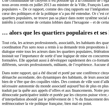
Une communauté de citoyens n’est possible qu’à la condition de l’égal
nous avons remis en juillet 2013 au ministre de la Ville, François Lamy
populaires ». De ce rapport, comme des cinq rapports sur l’intégration
cœur des politiques et de la politique n’a pas été entendue. Or c’est ce
quartiers populaires, ne trouve pas sa place dans notre système social e
intérêts à court terme de certains lobbies dans l’hexagone – et de certai
… alors que les quartiers populaires et ses
Tout cela, les acteurs professionnels, associatifs, les habitants des qua
coordination
Pas sans nous
a remis à sa demande trois propositions à M
dialogue entre tous les acteurs dans les quartiers populaires, fédération
insistait sur l’importance de sortir d’une logique de mise en concurren
formulées. Elle appelait aussi à développer rapidement des co-formation
différents, savoirs professionnels, militants, de l’expérience. Aucune d
Dans notre rapport, qui a été discuté et porté par une conférence cito
démarche ascendante, des dynamiques des habitants, de leurs association
bien de n’être que des coquilles vides. Des contrats de ville sont d’aill
nécessaire autonomie du monde associatif aujourd’hui de plus en plus d
traduit par la quête aux appels d’offres et aux financements. Notre pro
démocratie participative initiée et portée par les citoyens puisse vivre
d’interpellation abondé par le prélèvement de 1 % du financement des p
redémocratiser la vie politique française, bien mal en point.