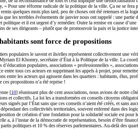
ité, de la reconnaissance de tous et cela implique une démocratisation 
, « Pour une réforme radicale de la politique de la ville. Ça ne se fera 
 remis quelques mois plus tard, peu de choses ont été retenues et la logi
la que les terribles événements de janvier nous ont rappelé : une partie d
t politique et il est urgent d’y remédier. Outre la remise en cause d’une 
ns de ses dirigeants – plutôt que de promouvoir la paix et la justice intern
 habitants sont force de propositions
rtiers populaires le savent et ils/elles représentent collectivement une vé
yriam El Khomry, secrétaire d’État à la Politique de la ville. La coordi
s d’éducation populaires, associations « professionnelles », associations «
ce entre tous ces acteurs en supprimant les appels à projet, pour remettr
s entre les acteurs qui agissent dans les quartiers : habitants, élus, pr
e ces propositions n’a été reprise !
yenne
[
10
]
réunissant plus de cent associations, nous avions de notre côté
s et collectifs. La loi les a transformées en conseils citoyens obligatoi
eurs signés par l’État sans que ces conseils n’aient été créés, et sans au
épendant des collectivités territoriales, souvent enfermé dans des logi
position de création d’une fondation pour la solidarité sociale est pour 
, elle a, à l’instar de la démocratie de représentation, besoin d’être fin
artis politiques et 10 % des réserves parlementaires. Au-delà des quart