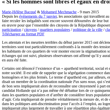
« Si les hommes sont libres et égaux en droi
Marie-Hélène Bacqué
&
Mohamed Mechmache
- 9 mars 2015
Depuis les
événements du 7 janvier
, les associations qui travaillent 
faire reculer les inégalités sont encore souvent détournées de leur but
en œuvre pour que l’ensemble des citoyens de la République dispose
participation
/
citoyens
/
quartiers populaires
/
politique de la ville
/
cla
Télécharger au format PDF
Les attentats et les meurtres terribles du début janvier 2015 ont décle
territoires sont tout particulièrement confrontés à la montée des tensio
les habitants de ces quartiers de voir monter encore la stigmatisation s
échanges qui ont suivi, plusieurs observateurs ont affirmé qu’il y aurai
en aura été faite.
Certains ont dénoncé l’existence d’un « apartheid territorial, social et
notre société. Il est utile de rappeler que la ségrégation commence dan
homogènes et les plus fermés. Le terme d’apartheid est, par ailleurs, e
disait un membre de la coordination nationale
Pas sans nous
, qui s’es
de bon sens impliquerait alors de reconnaître une citoyenneté à part en
candidat Hollande qui n’a pas même été débattue lors de ce quinquennat
dans les quartiers populaires et d’arrêter de considérer leurs populat
d’agir. Cela impliquerait de prendre véritablement la mesure de, et de qu
dans les politiques anti-discrimination pour l’accès à l’emploi, au loge
impliquerait plus largement de travailler à une répartition plus égalitai