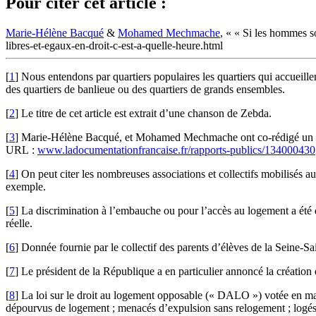
Pour citer cet article :
Marie-Hélène Bacqué
&
Mohamed Mechmache
, « « Si les hommes so
libres-et-egaux-en-droit-c-est-a-quelle-heure.html
[
1
]
Nous entendons par quartiers populaires les quartiers qui accueillent
des quartiers de banlieue ou des quartiers de grands ensembles.
[
2
]
Le titre de cet article est extrait d’une chanson de Zebda.
[
3
]
Marie-Hélène Bacqué, et Mohamed Mechmache ont co-rédigé un rappor
URL :
www.ladocumentationfrancaise.fr/rapports-publics/134000430
[
4
]
On peut citer les nombreuses associations et collectifs mobilisés 
exemple.
[
5
]
La discrimination à l’embauche ou pour l’accès au logement a été d
réelle.
[
6
]
Donnée fournie par le collectif des parents d’élèves de la Seine-S
[
7
]
Le président de la République a en particulier annoncé la créati
[
8
]
La loi sur le droit au logement opposable (« DALO ») votée en mars
dépourvus de logement ; menacés d’expulsion sans relogement ; logés 