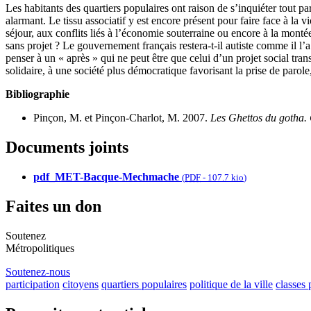
Les habitants des quartiers populaires ont raison de s’inquiéter tout pa
alarmant. Le tissu associatif y est encore présent pour faire face à la v
séjour, aux conflits liés à l’économie souterraine ou encore à la mon
sans projet ? Le gouvernement français restera-t-il autiste comme il l’a 
penser à un « après » qui ne peut être que celui d’un projet social transf
solidaire, à une société plus démocratique favorisant la prise de parole
Bibliographie
Pinçon, M. et Pinçon-Charlot, M. 2007.
Les Ghettos du gotha.
Documents joints
pdf_MET-Bacque-Mechmache
(
PDF
-
107.7 kio
)
Faites un don
Soutenez
Métropolitiques
Soutenez-nous
participation
citoyens
quartiers populaires
politique de la ville
classes 