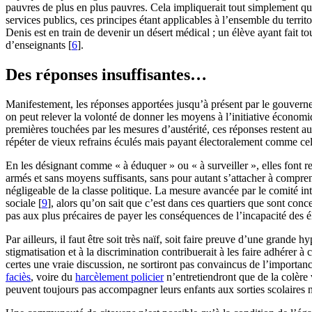
pauvres de plus en plus pauvres. Cela impliquerait tout simplement que
services publics, ces principes étant applicables à l’ensemble du territo
Denis est en train de devenir un désert médical ; un élève ayant fait
d’enseignants
[
6
]
.
Des réponses insuffisantes…
Manifestement, les réponses apportées jusqu’à présent par le gouvern
on peut relever la volonté de donner les moyens à l’initiative économ
premières touchées par les mesures d’austérité, ces réponses restent
répéter de vieux refrains éculés mais payant électoralement comme celu
En les désignant comme « à éduquer » ou « à surveiller », elles font rep
armés et sans moyens suffisants, sans pour autant s’attacher à compren
négligeable de la classe politique. La mesure avancée par le comité 
sociale
[
9
]
, alors qu’on sait que c’est dans ces quartiers que sont conc
pas aux plus précaires de payer les conséquences de l’incapacité des él
Par ailleurs, il faut être soit très naïf, soit faire preuve d’une grande 
stigmatisation et à la discrimination contribuerait à les faire adhérer
certes une vraie discussion, ne sortiront pas convaincus de l’importance
faciès
, voire du
harcèlement policier
n’entretiendront que de la colère 
peuvent toujours pas accompagner leurs enfants aux sorties scolaires ne