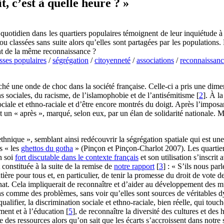
t, c’est à quelle heure ? »
au quotidien dans les quartiers populaires témoignent de leur inquiétude à 
 ou classées sans suite alors qu’elles sont partagées par les populations
nt de la même reconnaissance ?
sses populaires
/
ségrégation
/
citoyenneté
/
associations
/
reconnaissan
nché une onde de choc dans la société française. Celle-ci a pris une dim
ns sociales, du racisme, de l’islamophobie et de l’antisémitisme
[
2
]
. À l
ociale et ethno-raciale et d’être encore montrés du doigt. Après l’imposan
t un « après », marqué, selon eux, par un élan de solidarité nationale. M
 ethnique », semblant ainsi redécouvrir la ségrégation spatiale qui est un
s « les
ghettos du gotha
» (Pinçon et Pinçon-Charlot 2007). Les quartiers
n soi
fort discutable dans le contexte français
et son utilisation s’inscri
t constituée à la suite de la remise de
notre rapport
[
3
]
: « S’ils nous par
tière pour tous et, en particulier, de tenir la promesse du droit de vot
. Cela impliquerait de reconnaître et d’aider au développement des mult
ions comme des problèmes, sans voir qu’elles sont sources de véritables
alifier, la discrimination sociale et ethno-raciale, bien réelle, qui touc
ment et à l’éducation
[
5
]
, de reconnaître la diversité des cultures et des
re des ressources alors qu’on sait que les écarts s’accroissent dans notre s