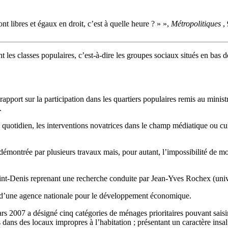
nt libres et égaux en droit, c’est à quelle heure ? » »,
Métropolitiques
,
 les classes populaires, c’est-à-dire les groupes sociaux situés en bas de
t sur la participation dans les quartiers populaires remis au ministre
.
au quotidien, les interventions novatrices dans le champ médiatique ou c
émontrée par plusieurs travaux mais, pour autant, l’impossibilité de mo
aint-Denis reprenant une recherche conduite par Jean-Yves Rochex (univer
on d’une agence nationale pour le développement économique.
 2007 a désigné cinq catégories de ménages prioritaires pouvant saisir 
dans des locaux impropres à l’habitation ; présentant un caractère ins