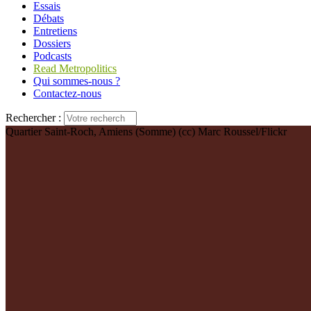
Essais
Débats
Entretiens
Dossiers
Podcasts
Read Metropolitics
Qui sommes-nous ?
Contactez-nous
Rechercher :
Quartier Saint-Roch, Amiens (Somme) (cc) Marc Roussel/Flickr