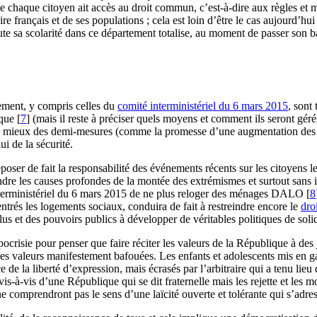
 chaque citoyen ait accès au droit commun, c’est-à-dire aux règles et m
ire français et de ses populations ; cela est loin d’être le cas aujourd’hu
 toute sa scolarité dans ce département totalise, au moment de passer s
ement, y compris celles du
comité interministériel du 6 mars 2015
, sont
ique
[
7
]
(mais il reste à préciser quels moyens et comment ils seront géré
 au mieux des demi-mesures (comme la promesse d’une augmentation des f
i de la sécurité.
oser de fait la responsabilité des événements récents sur les citoyens le
dre les causes profondes de la montée des extrémismes et surtout sans in
interministériel du 6 mars 2015 de ne plus reloger des ménages DALO
[
8
entrés les logements sociaux, conduira de fait à restreindre encore le
dro
us et des pouvoirs publics à développer de véritables politiques de solid
hypocrisie pour penser que faire réciter les valeurs de la République à des 
 à ces valeurs manifestement bafouées. Les enfants et adolescents mis en 
 de la liberté d’expression, mais écrasés par l’arbitraire qui a tenu lieu
vis-à-vis d’une République qui se dit fraternelle mais les rejette et les
 comprendront pas le sens d’une laïcité ouverte et tolérante qui s’adress