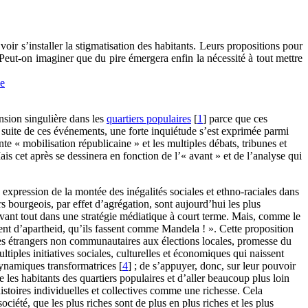
voir s’installer la stigmatisation des habitants. Leurs propositions pour
. Peut-on imaginer que du pire émergera enfin la nécessité à tout mettre
ce
ension singulière dans les
quartiers populaires
[
1
]
parce que ces
a suite de ces événements, une forte inquiétude s’est exprimée parmi
te « mobilisation républicaine » et les multiples débats, tribunes et
ais cet après se dessinera en fonction de l’« avant » et de l’analyse qui
e expression de la montée des inégalités sociales et ethno-raciales dans
 bourgeois, par effet d’agrégation, sont aujourd’hui les plus
t avant tout dans une stratégie médiatique à court terme. Mais, comme le
lent d’apartheid, qu’ils fassent comme Mandela ! ». Cette proposition
e des étrangers non communautaires aux élections locales, promesse du
iples initiatives sociales, culturelles et économiques qui naissent
 dynamiques transformatrices
[
4
]
; de s’appuyer, donc, sur leur pouvoir
he les habitants des quartiers populaires et d’aller beaucoup plus loin
 histoires individuelles et collectives comme une richesse. Cela
ociété, que les plus riches sont de plus en plus riches et les plus