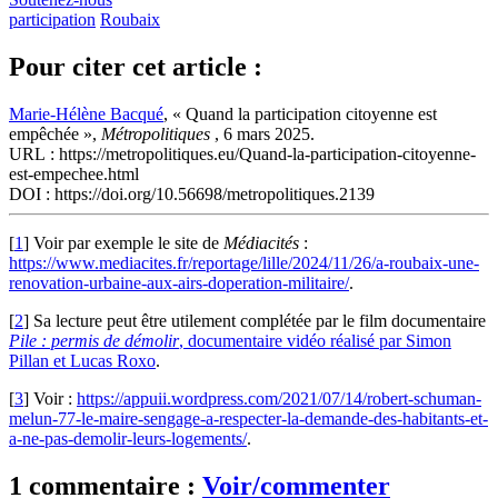
participation
Roubaix
Pour citer cet article :
Marie-Hélène Bacqué
, « Quand la participation citoyenne est
empêchée »,
Métropolitiques
, 6 mars 2025.
URL : https://metropolitiques.eu/Quand-la-participation-citoyenne-
est-empechee.html
DOI : https://doi.org/10.56698/metropolitiques.2139
[
1
]
Voir par exemple le site de
Médiacités
:
https://www.mediacites.fr/reportage/lille/2024/11/26/a-roubaix-une-
renovation-urbaine-aux-airs-doperation-militaire/
.
[
2
]
Sa lecture peut être utilement complétée par le film documentaire
Pile : permis de démolir
, documentaire vidéo réalisé par Simon
Pillan et Lucas Roxo
.
[
3
]
Voir :
https://appuii.wordpress.com/2021/07/14/robert-schuman-
melun-77-le-maire-sengage-a-respecter-la-demande-des-habitants-et-
a-ne-pas-demolir-leurs-logements/
.
1 commentaire :
Voir/commenter