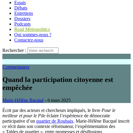
Essais
Débats
Entretiens
Dossiers
Podcasts
Read Metropolitics
Qui sommes-nous ?
Contactez-nous
Rechercher :
Commentaires
Quand la participation citoyenne est
empêchée
Marie-Hélène Bacqué
- 6 mars 2025
Écrit par des acteurs et chercheurs impliqués, le livre
Pour le
meilleur et pour le Pile
éclaire l’expérience de démocratie
participative d’un
quartier de Roubaix
. Marie-Hélène Bacqué inscrit
ce récit dans son contexte réformateur, l’expérimentation des
« Tables de quartier », entre promesses et désillusions