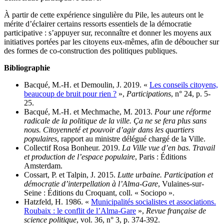
À partir de cette expérience singulière du Pile, les auteurs ont le
mérite d’éclairer certains ressorts essentiels de la démocratie
participative : s’appuyer sur, reconnaître et donner les moyens aux
initiatives portées par les citoyens eux-mêmes, afin de déboucher sur
des formes de co-construction des politiques publiques.
Bibliographie
Bacqué, M.-H. et Demoulin, J. 2019. «
Les conseils citoyens,
beaucoup de bruit pour rien ?
»,
Participations
, n° 24, p. 5-
25.
Bacqué, M.-H. et Mechmache, M. 2013.
Pour une réforme
radicale de la politique de la ville. Ça ne se fera plus sans
nous. Citoyenneté et pouvoir d’agir dans les quartiers
populaires
, rapport au ministre délégué chargé de la Ville.
Collectif Rosa Bonheur. 2019.
La Ville vue d’en bas. Travail
et production de l’espace populaire
, Paris : Éditions
Amsterdam.
Cossart, P. et Talpin, J. 2015.
Lutte urbaine. Participation et
démocratie d’interpellation à l’Alma-Gare
, Vulaines-sur-
Seine : Éditions du Croquant, coll. « Sociopo ».
Hatzfeld, H. 1986. «
Municipalités socialistes et associations.
Roubaix : le conflit de l’Alma-Gare
»,
Revue française de
science politique
, vol. 36, n° 3, p. 374-392.