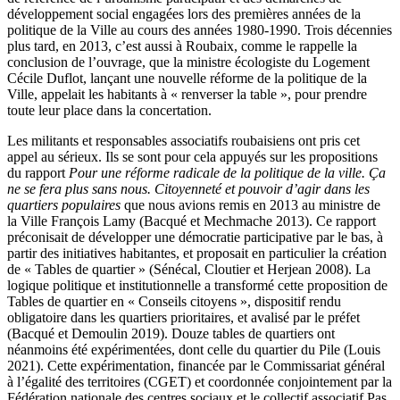
développement social engagées lors des premières années de la
politique de la Ville au cours des années 1980-1990. Trois décennies
plus tard, en 2013, c’est aussi à Roubaix, comme le rappelle la
conclusion de l’ouvrage, que la ministre écologiste du Logement
Cécile Duflot, lançant une nouvelle réforme de la politique de la
Ville, appelait les habitants à « renverser la table », pour prendre
toute leur place dans la concertation.
Les militants et responsables associatifs roubaisiens ont pris cet
appel au sérieux. Ils se sont pour cela appuyés sur les propositions
du rapport
Pour une réforme radicale de la politique de la ville. Ça
ne se fera plus sans nous. Citoyenneté et pouvoir d’agir dans les
quartiers populaires
que nous avions remis en 2013 au ministre de
la Ville François Lamy (Bacqué et Mechmache 2013). Ce rapport
préconisait de développer une démocratie participative par le bas, à
partir des initiatives habitantes, et proposait en particulier la création
de « Tables de quartier » (Sénécal, Cloutier et Herjean 2008). La
logique politique et institutionnelle a transformé cette proposition de
Tables de quartier en « Conseils citoyens », dispositif rendu
obligatoire dans les quartiers prioritaires, et avalisé par le préfet
(Bacqué et Demoulin 2019). Douze tables de quartiers ont
néanmoins été expérimentées, dont celle du quartier du Pile (Louis
2021). Cette expérimentation, financée par le Commissariat général
à l’égalité des territoires (CGET) et coordonnée conjointement par la
Fédération nationale des centres sociaux et le collectif associatif Pas