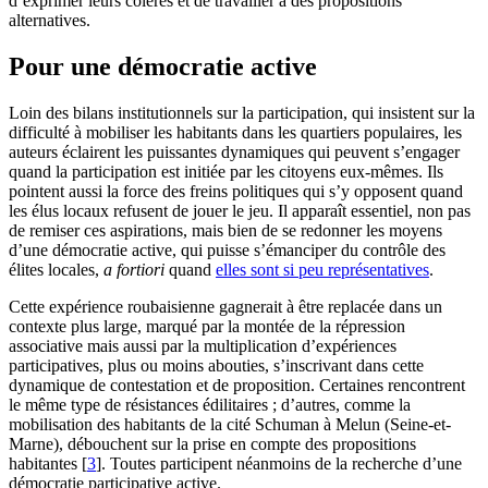
d’exprimer leurs colères et de travailler à des propositions
alternatives.
Pour une démocratie active
Loin des bilans institutionnels sur la participation, qui insistent sur la
difficulté à mobiliser les habitants dans les quartiers populaires, les
auteurs éclairent les puissantes dynamiques qui peuvent s’engager
quand la participation est initiée par les citoyens eux-mêmes. Ils
pointent aussi la force des freins politiques qui s’y opposent quand
les élus locaux refusent de jouer le jeu. Il apparaît essentiel, non pas
de remiser ces aspirations, mais bien de se redonner les moyens
d’une démocratie active, qui puisse s’émanciper du contrôle des
élites locales,
a fortiori
quand
elles sont si peu représentatives
.
Cette expérience roubaisienne gagnerait à être replacée dans un
contexte plus large, marqué par la montée de la répression
associative mais aussi par la multiplication d’expériences
participatives, plus ou moins abouties, s’inscrivant dans cette
dynamique de contestation et de proposition. Certaines rencontrent
le même type de résistances édilitaires ; d’autres, comme la
mobilisation des habitants de la cité Schuman à Melun (Seine-et-
Marne), débouchent sur la prise en compte des propositions
habitantes
[
3
]
. Toutes participent néanmoins de la recherche d’une
démocratie participative active.