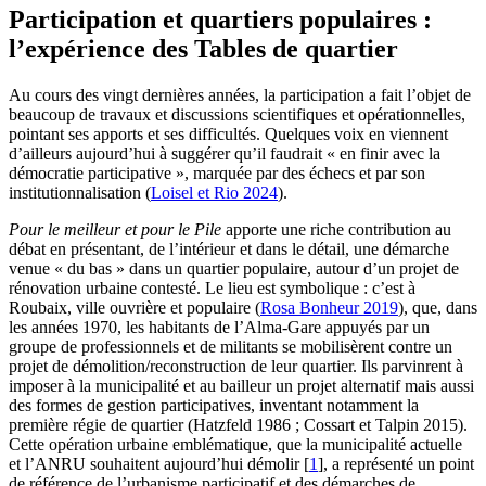
Participation et quartiers populaires :
l’expérience des Tables de quartier
Au cours des vingt dernières années, la participation a fait l’objet de
beaucoup de travaux et discussions scientifiques et opérationnelles,
pointant ses apports et ses difficultés. Quelques voix en viennent
d’ailleurs aujourd’hui à suggérer qu’il faudrait « en finir avec la
démocratie participative », marquée par des échecs et par son
institutionnalisation (
Loisel et Rio 2024
).
Pour le meilleur et pour le Pile
apporte une riche contribution au
débat en présentant, de l’intérieur et dans le détail, une démarche
venue « du bas » dans un quartier populaire, autour d’un projet de
rénovation urbaine contesté. Le lieu est symbolique : c’est à
Roubaix, ville ouvrière et populaire (
Rosa Bonheur 2019
), que, dans
les années 1970, les habitants de l’Alma-Gare appuyés par un
groupe de professionnels et de militants se mobilisèrent contre un
projet de démolition/reconstruction de leur quartier. Ils parvinrent à
imposer à la municipalité et au bailleur un projet alternatif mais aussi
des formes de gestion participatives, inventant notamment la
première régie de quartier (Hatzfeld 1986 ; Cossart et Talpin 2015).
Cette opération urbaine emblématique, que la municipalité actuelle
et l’ANRU souhaitent aujourd’hui démolir
[
1
]
, a représenté un point
de référence de l’urbanisme participatif et des démarches de