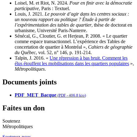
Loisel, M. et Riot, N. 2024.
Pour en finir avec la démocratie
participative
, Paris : Textuel.
Louis, J. 2021.
Le pouvoir d’agir dans les centres sociaux :
un nouveau rapport au politique ? Étude à partir de
l’expérimentation des tables de quartier
, thèse de doctorat en
urbanisme, Université Paris-Nanterre.
Sénécal, G., Cloutier, G. et Herjean, P. 2008. « Le quartier
comme espace transactionnel. L’expérience des Tables de
concertation de quartier à Montréal »,
Cahiers de géographie
du Québec
, vol. 52, n° 146, p. 191-214.
Talpin, J. 2016. «
Une répression à bas bruit. Comment les
élus étouffent les mobilisations dans les quartiers populaires
»,
Métropolitiques
.
Documents joints
PDF_MET_Bacque
(
PDF
-
406.8 kio
)
Faites un don
Soutenez
Métropolitiques
Soutenez-nous