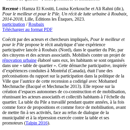
Recensé :
Hamza El Kostiti, Louisa Kerkouche et Ali Rahni (dir.),
Pour le meilleur et pour le Pile. Un récit de lutte urbaine à Roubaix,
2014-2018
, Lille, Éditions les Étaques, 2023.
participation
/
Roubaix
Télécharger au format PDF
Coécrit par des acteurs et chercheurs impliqués,
Pour le meilleur et
pour le Pile
propose le récit analytique d’une expérience
participative lancée à Roubaix (Nord), dans le quartier du Pile, par
des citoyens et des acteurs associatifs. Mobilisés contre un projet de
rénovation urbaine
élaboré sans eux, les habitants se sont organisés
dans une « table de quartier ». Cette démarche participative, inspirée
d’expériences conduites à Montréal (Canada), était l’une des
préconisations du rapport sur la participation dans la politique de la
Ville que l’autrice de cette recension a codirigé avec Mohamed
Mechmache (Bacqué et Mechmache 2013). Elle repose sur la
création d’espaces autonomes de co-construction et de mobilisation,
réunissant les acteurs associatifs et collectifs habitants à l’échelle du
quartier. La table du Pile a travaillé pendant quatre années, à la fois
comme force de propositions et comme force de mobilisation, avant
de mettre fin à ses activités, face au refus de dialogue de la
municipalité et à la répression exercée contre la table et ses
promoteurs (
Talpin 2016
).