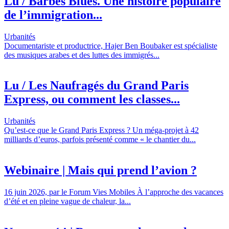
Lu / Barbès Blues. Une histoire populaire
de l’immigration...
Urbanités
Documentariste et productrice, Hajer Ben Boubaker est spécialiste
des musiques arabes et des luttes des immigrés...
Lu / Les Naufragés du Grand Paris
Express, ou comment les classes...
Urbanités
Qu’est-ce que le Grand Paris Express ? Un méga-projet à 42
milliards d’euros, parfois présenté comme « le chantier du...
Webinaire | Mais qui prend l’avion ?
16 juin 2026, par le Forum Vies Mobiles À l’approche des vacances
d’été et en pleine vague de chaleur, la...