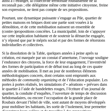
aussi à l’étranger, la collectivité territoriale roubaisienne ne la
reconnaît pas ; elle délégitime même cette initiative citoyenne, freine
son expression, ne tient pas compte de ses propositions.
Pourtant, une dynamique puissante s’engage au Pile, quartier de
petites maisons en briques dont une partie sont vouées à la
démolition, et de cette mobilisation naissent un ensemble de
(contre-)propositions concrètes. La municipalité, loin de s’appuyer
sur cette implication habitante et de soutenir la démarche engagée,
n’y répond que par le mépris social et par des formes de rétorsions
individuelles et collectives.
Si la dissolution de la Table, quelques années à peine après sa
création, est marquée par un constat d’amertume, l’ouvrage souligne
l’endurance des citoyens, la force de leur engagement, l’inventivité
des formes de participation et de débat tout au long de ces quatre
années de mobilisation. Il met au jour de nombreux éléments
méthodologiques concrets, dont certains sont empruntés aux
méthodes de
community organizing
et de l’éducation populaire. Les
portes à portes réalisés, les simulations d’« aérations » prévues dans
le quartier à l’aide de bandelettes rouges, l’écriture d’un journal de
quartier, la conduite d’enquêtes, l’ouverture de temps de discussion
hebdomadaires, ou encore l’occupation de la grande place de
Roubaix devant l’hôtel de ville, sont autant de moyens développés
pour mobiliser les habitants, les sortir de l’isolement, leur permettre