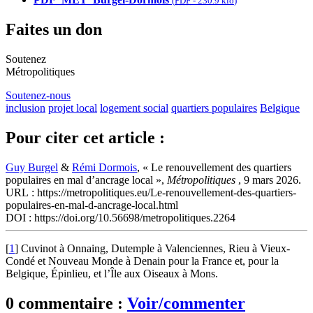
(
PDF
-
230.9 kio
)
Faites un don
Soutenez
Métropolitiques
Soutenez-nous
inclusion
projet local
logement social
quartiers populaires
Belgique
Pour citer cet article :
Guy Burgel
&
Rémi Dormois
, « Le renouvellement des quartiers
populaires en mal d’ancrage local »,
Métropolitiques
, 9 mars 2026.
URL : https://metropolitiques.eu/Le-renouvellement-des-quartiers-
populaires-en-mal-d-ancrage-local.html
DOI : https://doi.org/10.56698/metropolitiques.2264
[
1
]
Cuvinot à Onnaing, Dutemple à Valenciennes, Rieu à Vieux-
Condé et Nouveau Monde à Denain pour la France et, pour la
Belgique, Épinlieu, et l’Île aux Oiseaux à Mons.
0 commentaire :
Voir/commenter