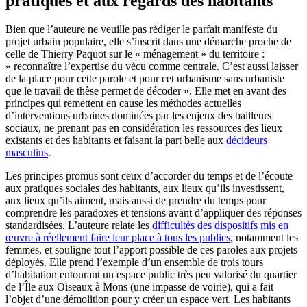
pratiques et aux regards des habitants
Bien que l’auteure ne veuille pas rédiger le parfait manifeste du
projet urbain populaire, elle s’inscrit dans une démarche proche de
celle de Thierry Paquot sur le « ménagement » du territoire :
« reconnaître l’expertise du vécu comme centrale. C’est aussi laisser
de la place pour cette parole et pour cet urbanisme sans urbaniste
que le travail de thèse permet de décoder ». Elle met en avant des
principes qui remettent en cause les méthodes actuelles
d’interventions urbaines dominées par les enjeux des bailleurs
sociaux, ne prenant pas en considération les ressources des lieux
existants et des habitants et faisant la part belle aux
décideurs
masculins
.
Les principes promus sont ceux d’accorder du temps et de l’écoute
aux pratiques sociales des habitants, aux lieux qu’ils investissent,
aux lieux qu’ils aiment, mais aussi de prendre du temps pour
comprendre les paradoxes et tensions avant d’appliquer des réponses
standardisées. L’auteure relate les
difficultés des dispositifs mis en
œuvre à réellement faire leur place à tous les publics
, notamment les
femmes, et souligne tout l’apport possible de ces paroles aux projets
déployés. Elle prend l’exemple d’un ensemble de trois tours
d’habitation entourant un espace public très peu valorisé du quartier
de l’Île aux Oiseaux à Mons (une impasse de voirie), qui a fait
l’objet d’une démolition pour y créer un espace vert. Les habitants