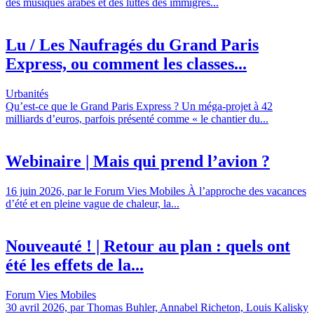
des musiques arabes et des luttes des immigrés...
Lu / Les Naufragés du Grand Paris
Express, ou comment les classes...
Urbanités
Qu’est-ce que le Grand Paris Express ? Un méga-projet à 42
milliards d’euros, parfois présenté comme « le chantier du...
Webinaire | Mais qui prend l’avion ?
16 juin 2026, par le Forum Vies Mobiles À l’approche des vacances
d’été et en pleine vague de chaleur, la...
Nouveauté ! | Retour au plan : quels ont
été les effets de la...
Forum Vies Mobiles
30 avril 2026, par Thomas Buhler, Annabel Richeton, Louis Kalisky