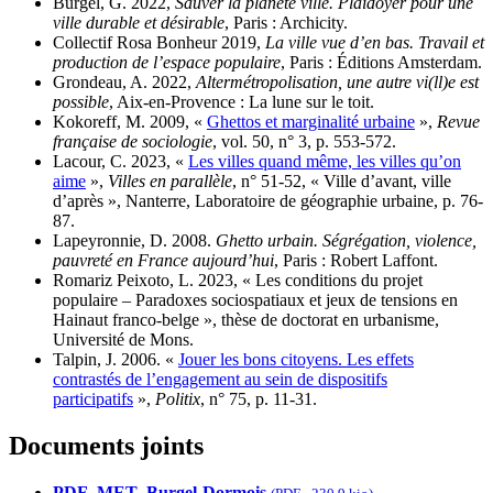
Burgel, G. 2022,
Sauver la planète ville. Plaidoyer pour une
ville durable et désirable
, Paris : Archicity.
Collectif Rosa Bonheur 2019,
La ville vue d’en bas. Travail et
production de l’espace populaire
, Paris : Éditions Amsterdam.
Grondeau, A. 2022,
Altermétropolisation, une autre vi(ll)e est
possible
, Aix-en-Provence : La lune sur le toit.
Kokoreff, M. 2009, «
Ghettos et marginalité urbaine
»,
Revue
française de sociologie
, vol. 50, n° 3, p. 553-572.
Lacour, C. 2023, «
Les villes quand même, les villes qu’on
aime
»,
Villes en parallèle
, n° 51-52, « Ville d’avant, ville
d’après », Nanterre, Laboratoire de géographie urbaine, p. 76-
87.
Lapeyronnie, D. 2008.
Ghetto urbain. Ségrégation, violence,
pauvreté en France aujourd’hui
, Paris : Robert Laffont.
Romariz Peixoto, L. 2023, « Les conditions du projet
populaire – Paradoxes sociospatiaux et jeux de tensions en
Hainaut franco-belge », thèse de doctorat en urbanisme,
Université de Mons.
Talpin, J. 2006. «
Jouer les bons citoyens. Les effets
contrastés de l’engagement au sein de dispositifs
participatifs
»,
Politix
, n° 75, p. 11-31.
Documents joints
PDF_MET_Burgel-Dormois