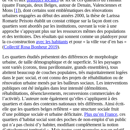
(quatre Français, deux Belges, autour de Denain, Valenciennes et
Mons
[
1
]
), dont certains sont emblématiques des rénovations
urbaines engagées au début des années 2000, la thèse de Larissa
Romariz Peixoto établit un constat critique sur la façon dont ces
quartiers sont abordés par les institutions, ouvrant la voie à une
approche s’appuyant plus sur les ressources mêmes des populations
et des territoires. Des résultats qui sonnent comme un plaidoyer pour
la co-construction
avec les habitants
et pour « la ville vue d’en bas »
(
Collectif Rosa Bonheur 2019
).
Les quartiers étudiés présentent des différences de morphologie
urbaine, de taille démographique et de superficie. Si les paysages
sont variés (corons, tissu pavillonnaire, grands ensembles), tous
abritent beaucoup de couches populaires, très majoritairement logées
dans le parc social, et ont connu des projets de réhabilitation ou de
rénovation urbaine menés par les bailleurs sociaux. Les interventions
publiques ont été inégales dans leur intensité (démolitions,
réhabilitations, désenclavements, reconversions commerciales de
l’activité). L’auteure note également qu’elles s’appliquent à des
quartiers et dans des contextes nationaux très différents. Ainsi écrit-
elle que les quartiers belges reflètent « une structure sociale fruit
d’une politique sociale et urbaine déficitaire.
Plus qu’en France
, ces
quartiers d’habitat social sont des poches de non-emploi d’un public
qui n’a pas choisi d’y habiter, modifiant complètement la notion
d’attachement territorial ». Mais toutes sont marquées par un relatif