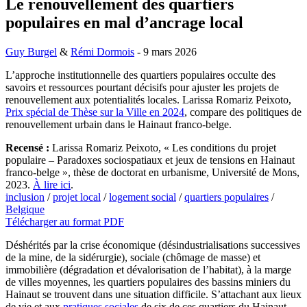
Le renouvellement des quartiers
populaires en mal d’ancrage local
Guy Burgel
&
Rémi Dormois
- 9 mars 2026
L’approche institutionnelle des quartiers populaires occulte des
savoirs et ressources pourtant décisifs pour ajuster les projets de
renouvellement aux potentialités locales. Larissa Romariz Peixoto,
Prix spécial de Thèse sur la Ville en 2024
, compare des politiques de
renouvellement urbain dans le Hainaut franco-belge.
Recensé :
Larissa Romariz Peixoto, « Les conditions du projet
populaire – Paradoxes sociospatiaux et jeux de tensions en Hainaut
franco-belge », thèse de doctorat en urbanisme, Université de Mons,
2023.
À lire ici
.
inclusion
/
projet local
/
logement social
/
quartiers populaires
/
Belgique
Télécharger au format PDF
Déshérités par la crise économique (désindustrialisations successives
de la mine, de la sidérurgie), sociale (chômage de masse) et
immobilière (dégradation et dévalorisation de l’habitat), à la marge
de villes moyennes, les quartiers populaires des bassins miniers du
Hainaut se trouvent dans une situation difficile. S’attachant aux lieux
de vie et aux
pratiques sociales
de six de ces quartiers du Hainaut