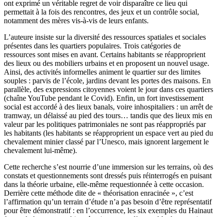
ont exprimé un véritable regret de voir disparaître ce lieu qui
permettait à la fois des rencontres, des jeux et un contrôle social,
notamment des mères vis-à-vis de leurs enfants.
L’auteure insiste sur la diversité des ressources spatiales et sociales
présentes dans les quartiers populaires. Trois catégories de
ressources sont mises en avant. Certains habitants se réapproprient
des lieux ou des mobiliers urbains et en proposent un nouvel usage.
Ainsi, des activités informelles animent le quartier sur des limites
souples : parvis de l’école, jardins devant les portes des maisons. En
parallèle, des expressions citoyennes voient le jour dans ces quartiers
(chaîne YouTube pendant le Covid). Enfin, un fort investissement
social est accordé à des lieux banals, voire inhospitaliers : un arrêt de
tramway, un délaissé au pied des tours… tandis que des lieux mis en
valeur par les politiques patrimoniales ne sont pas réappropriés par
les habitants (les habitants se réapproprient un espace vert au pied du
chevalement minier classé par l’Unesco, mais ignorent largement le
chevalement lui-même).
Cette recherche s’est nourrie d’une immersion sur les terrains, où des
constats et questionnements sont dressés puis réinterrogés en puisant
dans la théorie urbaine, elle-même requestionnée à cette occasion.
Derrière cette méthode dite de « théorisation enracinée », c’est
l’affirmation qu’un terrain d’étude n’a pas besoin d’être représentatif
pour être démonstratif : en l’occurrence, les six exemples du Hainaut