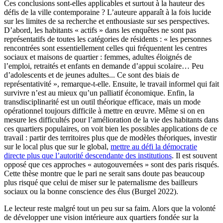
Ces conclusions sont-elles applicables et surtout à la hauteur des
défis de la ville contemporaine ? L’auteure apparaît à la fois lucide
sur les limites de sa recherche et enthousiaste sur ses perspectives.
D’abord, les habitants « actifs » dans les enquêtes ne sont pas
représentatifs de toutes les catégories de résidents : « les personnes
rencontrées sont essentiellement celles qui fréquentent les centres
sociaux et maisons de quartier : femmes, adultes éloignés de
l’emploi, retraités et enfants en demande d’appui scolaire… Peu
d’adolescents et de jeunes adultes... Ce sont des biais de
représentativité », remarque-t-elle. Ensuite, le travail informel qui fait
survivre n’est au mieux qu’un palliatif économique. Enfin, la
transdisciplinarité est un outil théorique efficace, mais un mode
opérationnel toujours difficile à mettre en œuvre. Même si on en
mesure les difficultés pour l’amélioration de la vie des habitants dans
ces quartiers populaires, on voit bien les possibles applications de ce
travail : partir des territoires plus que de modèles théoriques, investir
sur le local plus que sur le global,
mettre au défi la démocratie
directe plus que l’autorité descendante des institutions
. Il est souvent
opposé que ces approches « autogouvernées » sont des paris risqués.
Cette thèse montre que le pari ne serait sans doute pas beaucoup
plus risqué que celui de miser sur le paternalisme des bailleurs
sociaux ou la bonne conscience des élus (Burgel 2022).
Le lecteur reste malgré tout un peu sur sa faim. Alors que la volonté
de développer une vision intérieure aux quartiers fondée sur la