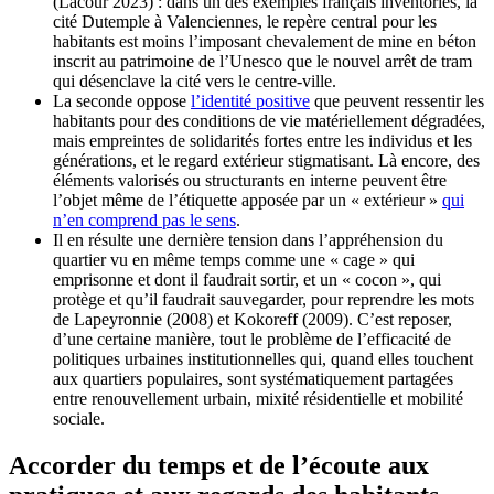
(Lacour 2023) : dans un des exemples français inventoriés, la
cité Dutemple à Valenciennes, le repère central pour les
habitants est moins l’imposant chevalement de mine en béton
inscrit au patrimoine de l’Unesco que le nouvel arrêt de tram
qui désenclave la cité vers le centre-ville.
La seconde oppose
l’identité positive
que peuvent ressentir les
habitants pour des conditions de vie matériellement dégradées,
mais empreintes de solidarités fortes entre les individus et les
générations, et le regard extérieur stigmatisant. Là encore, des
éléments valorisés ou structurants en interne peuvent être
l’objet même de l’étiquette apposée par un « extérieur »
qui
n’en comprend pas le sens
.
Il en résulte une dernière tension dans l’appréhension du
quartier vu en même temps comme une « cage » qui
emprisonne et dont il faudrait sortir, et un « cocon », qui
protège et qu’il faudrait sauvegarder, pour reprendre les mots
de Lapeyronnie (2008) et Kokoreff (2009). C’est reposer,
d’une certaine manière, tout le problème de l’efficacité de
politiques urbaines institutionnelles qui, quand elles touchent
aux quartiers populaires, sont systématiquement partagées
entre renouvellement urbain, mixité résidentielle et mobilité
sociale.
Accorder du temps et de l’écoute aux