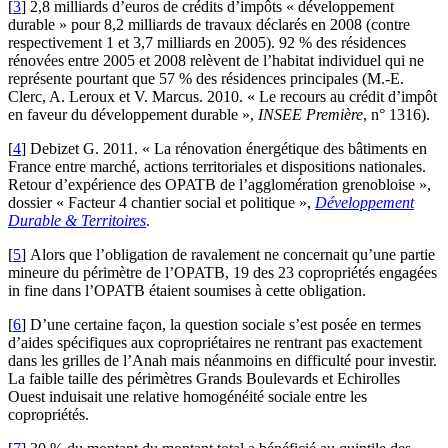
[
3
]
2,8 milliards d’euros de crédits d’impôts « développement
durable » pour 8,2 milliards de travaux déclarés en 2008 (contre
respectivement 1 et 3,7 milliards en 2005). 92 % des résidences
rénovées entre 2005 et 2008 relèvent de l’habitat individuel qui ne
représente pourtant que 57 % des résidences principales (M.-E.
Clerc, A. Leroux et V. Marcus. 2010. « Le recours au crédit d’impôt
en faveur du développement durable »,
INSEE Première
, n° 1316).
[
4
]
Debizet G. 2011. « La rénovation énergétique des bâtiments en
France entre marché, actions territoriales et dispositions nationales.
Retour d’expérience des OPATB de l’agglomération grenobloise »,
dossier « Facteur 4 chantier social et politique »,
Développement
Durable & Territoires
.
[
5
]
Alors que l’obligation de ravalement ne concernait qu’une partie
mineure du périmètre de l’OPATB, 19 des 23 copropriétés engagées
in fine dans l’OPATB étaient soumises à cette obligation.
[
6
]
D’une certaine façon, la question sociale s’est posée en termes
d’aides spécifiques aux copropriétaires ne rentrant pas exactement
dans les grilles de l’Anah mais néanmoins en difficulté pour investir.
La faible taille des périmètres Grands Boulevards et Echirolles
Ouest induisait une relative homogénéité sociale entre les
copropriétés.