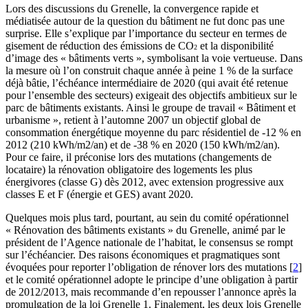
Lors des discussions du Grenelle, la convergence rapide et
médiatisée autour de la question du bâtiment ne fut donc pas une
surprise. Elle s’explique par l’importance du secteur en termes de
gisement de réduction des émissions de CO
et la disponibilité
2
d’image des « bâtiments verts », symbolisant la voie vertueuse. Dans
la mesure où l’on construit chaque année à peine 1 % de la surface
déjà bâtie, l’échéance intermédiaire de 2020 (qui avait été retenue
pour l’ensemble des secteurs) exigeait des objectifs ambitieux sur le
parc de bâtiments existants. Ainsi le groupe de travail « Bâtiment et
urbanisme », retient à l’automne 2007 un objectif global de
consommation énergétique moyenne du parc résidentiel de -12 % en
2012 (210 kWh/m2/an) et de -38 % en 2020 (150 kWh/m2/an).
Pour ce faire, il préconise lors des mutations (changements de
locataire) la rénovation obligatoire des logements les plus
énergivores (classe G) dès 2012, avec extension progressive aux
classes E et F (énergie et GES) avant 2020.
Quelques mois plus tard, pourtant, au sein du comité opérationnel
« Rénovation des bâtiments existants » du Grenelle, animé par le
président de l’Agence nationale de l’habitat, le consensus se rompt
sur l’échéancier. Des raisons économiques et pragmatiques sont
évoquées pour reporter l’obligation de rénover lors des mutations
[
2
]
et le comité opérationnel adopte le principe d’une obligation à partir
de 2012/2013, mais recommande d’en repousser l’annonce après la
promulgation de la loi Grenelle 1. Finalement, les deux lois Grenelle