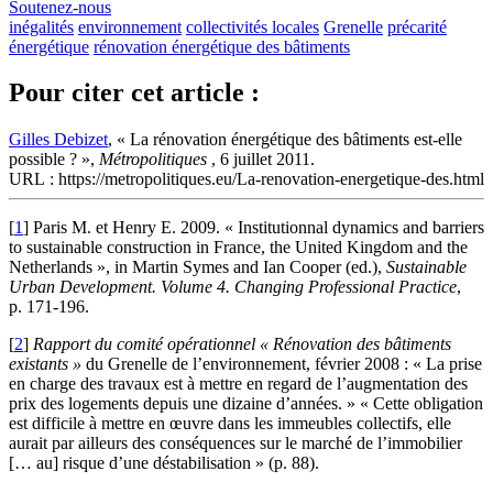
Soutenez-nous
inégalités
environnement
collectivités locales
Grenelle
précarité
énergétique
rénovation énergétique des bâtiments
Pour citer cet article :
Gilles Debizet
, « La rénovation énergétique des bâtiments est-elle
possible ? »,
Métropolitiques
, 6 juillet 2011.
URL : https://metropolitiques.eu/La-renovation-energetique-des.html
[
1
]
Paris M. et Henry E. 2009. « Institutionnal dynamics and barriers
to sustainable construction in France, the United Kingdom and the
Netherlands », in Martin Symes and Ian Cooper (ed.),
Sustainable
Urban Development. Volume 4. Changing Professional Practice
,
p. 171-196.
[
2
]
Rapport du comité opérationnel « Rénovation des bâtiments
existants »
du Grenelle de l’environnement, février 2008 : « La prise
en charge des travaux est à mettre en regard de l’augmentation des
prix des logements depuis une dizaine d’années. » « Cette obligation
est difficile à mettre en œuvre dans les immeubles collectifs, elle
aurait par ailleurs des conséquences sur le marché de l’immobilier
[… au] risque d’une déstabilisation » (p. 88).