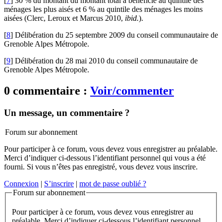
[
7
]
30 % du montant du montant total a bénéficié au quintile des
ménages les plus aisés et 6 % au quintile des ménages les moins
aisées (Clerc, Leroux et Marcus 2010,
ibid.
).
[
8
]
Délibération du 25 septembre 2009 du conseil communautaire de
Grenoble Alpes Métropole.
[
9
]
Délibération du 28 mai 2010 du conseil communautaire de
Grenoble Alpes Métropole.
0 commentaire :
Voir/commenter
Un message, un commentaire ?
Forum sur abonnement
Pour participer à ce forum, vous devez vous enregistrer au préalable.
Merci d’indiquer ci-dessous l’identifiant personnel qui vous a été
fourni. Si vous n’êtes pas enregistré, vous devez vous inscrire.
Connexion
|
S’inscrire
|
mot de passe oublié ?
Forum sur abonnement
Pour participer à ce forum, vous devez vous enregistrer au
préalable. Merci d’indiquer ci-dessous l’identifiant personnel