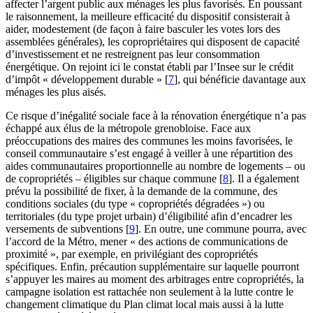
affecter l’argent public aux ménages les plus favorisés. En poussant
le raisonnement, la meilleure efficacité du dispositif consisterait à
aider, modestement (de façon à faire basculer les votes lors des
assemblées générales), les copropriétaires qui disposent de capacité
d’investissement et ne restreignent pas leur consommation
énergétique. On rejoint ici le constat établi par l’Insee sur le crédit
d’impôt « développement durable »
[
7
]
, qui bénéficie davantage aux
ménages les plus aisés.
Ce risque d’inégalité sociale face à la rénovation énergétique n’a pas
échappé aux élus de la métropole grenobloise. Face aux
préoccupations des maires des communes les moins favorisées, le
conseil communautaire s’est engagé à veiller à une répartition des
aides communautaires proportionnelle au nombre de logements – ou
de copropriétés – éligibles sur chaque commune
[
8
]
. Il a également
prévu la possibilité de fixer, à la demande de la commune, des
conditions sociales (du type « copropriétés dégradées ») ou
territoriales (du type projet urbain) d’éligibilité afin d’encadrer les
versements de subventions
[
9
]
. En outre, une commune pourra, avec
l’accord de la Métro, mener « des actions de communications de
proximité », par exemple, en privilégiant des copropriétés
spécifiques. Enfin, précaution supplémentaire sur laquelle pourront
s’appuyer les maires au moment des arbitrages entre copropriétés, la
campagne isolation est rattachée non seulement à la lutte contre le
changement climatique du Plan climat local mais aussi à la lutte