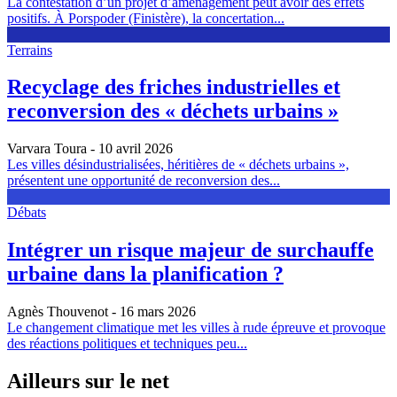
La contestation d’un projet d’aménagement peut avoir des effets
positifs. À Porspoder (Finistère), la concertation...
Terrains
Recyclage des friches industrielles et
reconversion des « déchets urbains »
Varvara Toura
- 10 avril 2026
Les villes désindustrialisées, héritières de « déchets urbains »,
présentent une opportunité de reconversion des...
Débats
Intégrer un risque majeur de surchauffe
urbaine dans la planification ?
Agnès Thouvenot
- 16 mars 2026
Le changement climatique met les villes à rude épreuve et provoque
des réactions politiques et techniques peu...
Ailleurs sur le net