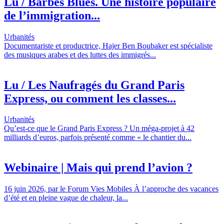
Lu / Barbès Blues. Une histoire populaire
de l’immigration...
Urbanités
Documentariste et productrice, Hajer Ben Boubaker est spécialiste
des musiques arabes et des luttes des immigrés...
Lu / Les Naufragés du Grand Paris
Express, ou comment les classes...
Urbanités
Qu’est-ce que le Grand Paris Express ? Un méga-projet à 42
milliards d’euros, parfois présenté comme « le chantier du...
Webinaire | Mais qui prend l’avion ?
16 juin 2026, par le Forum Vies Mobiles À l’approche des vacances
d’été et en pleine vague de chaleur, la...