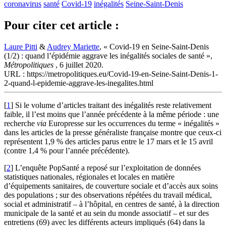
coronavirus
santé
Covid-19
inégalités
Seine-Saint-Denis
Pour citer cet article :
Laure Pitti
&
Audrey Mariette
, « Covid-19 en Seine-Saint-Denis
(1/2) : quand l’épidémie aggrave les inégalités sociales de santé »,
Métropolitiques
, 6 juillet 2020.
URL : https://metropolitiques.eu/Covid-19-en-Seine-Saint-Denis-1-
2-quand-l-epidemie-aggrave-les-inegalites.html
[
1
]
Si le volume d’articles traitant des inégalités reste relativement
faible, il l’est moins que l’année précédente à la même période : une
recherche
via
Europresse sur les occurrences du terme « inégalités »
dans les articles de la presse généraliste française montre que ceux-ci
représentent 1,9 % des articles parus entre le 17 mars et le 15 avril
(contre 1,4 % pour l’année précédente).
[
2
]
L’enquête PopSanté a reposé sur l’exploitation de données
statistiques nationales, régionales et locales en matière
d’équipements sanitaires, de couverture sociale et d’accès aux soins
des populations ; sur des observations répétées du travail médical,
social et administratif – à l’hôpital, en centres de santé, à la direction
municipale de la santé et au sein du monde associatif – et sur des
entretiens (69) avec les différents acteurs impliqués (64) dans la