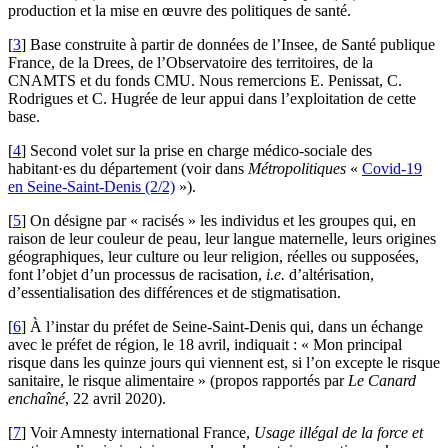
production et la mise en œuvre des politiques de santé.
[
3
]
Base construite à partir de données de l’Insee, de Santé publique
France, de la Drees, de l’Observatoire des territoires, de la
CNAMTS et du fonds CMU. Nous remercions E. Penissat, C.
Rodrigues et C. Hugrée de leur appui dans l’exploitation de cette
base.
[
4
]
Second volet sur la prise en charge médico-sociale des
habitant·es du département (voir dans
Métropolitiques
«
Covid-19
en Seine-Saint-Denis (2/2)
»).
[
5
]
On désigne par « racisés » les individus et les groupes qui, en
raison de leur couleur de peau, leur langue maternelle, leurs origines
géographiques, leur culture ou leur religion, réelles ou supposées,
font l’objet d’un processus de racisation,
i.e.
d’altérisation,
d’essentialisation des différences et de stigmatisation.
[
6
]
À l’instar du préfet de Seine-Saint-Denis qui, dans un échange
avec le préfet de région, le 18 avril, indiquait : « Mon principal
risque dans les quinze jours qui viennent est, si l’on excepte le risque
sanitaire, le risque alimentaire » (propos rapportés par
Le Canard
enchaîné
, 22 avril 2020).
[
7
]
Voir Amnesty international France,
Usage illégal de la force et