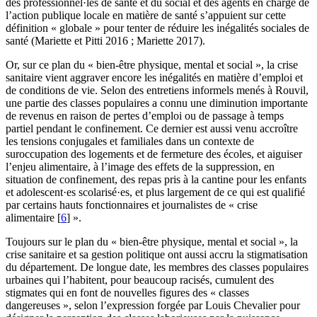
des professionnel·les de santé et du social et des agents en charge de
l’action publique locale en matière de santé s’appuient sur cette
définition « globale » pour tenter de réduire les inégalités sociales de
santé (Mariette et Pitti 2016 ; Mariette 2017).
Or, sur ce plan du « bien-être physique, mental et social », la crise
sanitaire vient aggraver encore les inégalités en matière d’emploi et
de conditions de vie. Selon des entretiens informels menés à Rouvil,
une partie des classes populaires a connu une diminution importante
de revenus en raison de pertes d’emploi ou de passage à temps
partiel pendant le confinement. Ce dernier est aussi venu accroître
les tensions conjugales et familiales dans un contexte de
suroccupation des logements et de fermeture des écoles, et aiguiser
l’enjeu alimentaire, à l’image des effets de la suppression, en
situation de confinement, des repas pris à la cantine pour les enfants
et adolescent·es scolarisé·es, et plus largement de ce qui est qualifié
par certains hauts fonctionnaires et journalistes de « crise
alimentaire
[
6
]
».
Toujours sur le plan du « bien-être physique, mental et social », la
crise sanitaire et sa gestion politique ont aussi accru la stigmatisation
du département. De longue date, les membres des classes populaires
urbaines qui l’habitent, pour beaucoup racisés, cumulent des
stigmates qui en font de nouvelles figures des « classes
dangereuses », selon l’expression forgée par Louis Chevalier pour