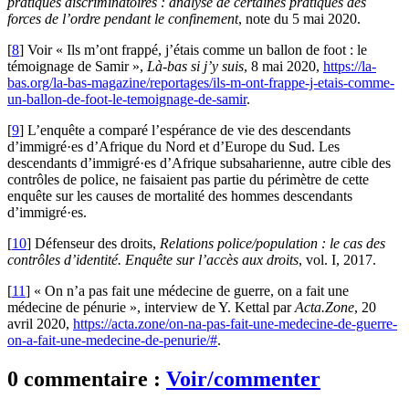
pratiques discriminatoires : analyse de certaines pratiques des
forces de l’ordre pendant le confinement
, note du 5 mai 2020.
[
8
]
Voir « Ils m’ont frappé, j’étais comme un ballon de foot : le
témoignage de Samir »,
Là-bas si j’y suis
, 8 mai 2020,
https://la-
bas.org/la-bas-magazine/reportages/ils-m-ont-frappe-j-etais-comme-
un-ballon-de-foot-le-temoignage-de-samir
.
[
9
]
L’enquête a comparé l’espérance de vie des descendants
d’immigré·es d’Afrique du Nord et d’Europe du Sud. Les
descendants d’immigré·es d’Afrique subsaharienne, autre cible des
contrôles de police, ne faisaient pas partie du périmètre de cette
enquête sur les causes de mortalité des hommes descendants
d’immigré·es.
[
10
]
Défenseur des droits,
Relations police/population : le cas des
contrôles d’identité. Enquête sur l’accès aux droits
, vol. I, 2017.
[
11
]
« On n’a pas fait une médecine de guerre, on a fait une
médecine de pénurie », interview de Y. Kettal par
Acta.Zone
, 20
avril 2020,
https://acta.zone/on-na-pas-fait-une-medecine-de-guerre-
on-a-fait-une-medecine-de-penurie/#
.
0 commentaire :
Voir/commenter