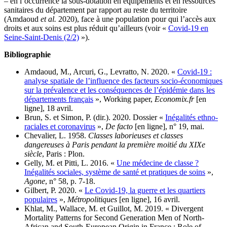
– en l’occurrence la sous-dotation en équipements et en ressources
sanitaires du département par rapport au reste du territoire
(Amdaoud
et al.
2020), face à une population pour qui l’accès aux
droits et aux soins est plus réduit qu’ailleurs (voir «
Covid-19 en
Seine-Saint-Denis (2/2)
»).
Bibliographie
Amdaoud, M., Arcuri, G., Levratto, N. 2020. «
Covid-19 :
analyse spatiale de l’influence des facteurs socio-économiques
sur la prévalence et les conséquences de l’épidémie dans les
départements français
», Working paper,
Economix.fr
[en
ligne], 18 avril.
Brun, S. et Simon, P. (dir.). 2020. Dossier «
Inégalités ethno-
raciales et coronavirus
»,
De facto
[en ligne], n° 19, mai.
Chevalier, L. 1958.
Classes laborieuses et classes
dangereuses à Paris pendant la première moitié du XIXe
siècle
, Paris : Plon.
Gelly, M. et Pitti, L. 2016. «
Une médecine de classe ?
Inégalités sociales, système de santé et pratiques de soins
»,
Agone
, n° 58, p. 7-18.
Gilbert, P. 2020. «
Le Covid-19, la guerre et les quartiers
populaires
»,
Métropolitiques
[en ligne], 16 avril.
Khlat, M., Wallace, M. et Guillot, M. 2019. « Divergent
Mortality Patterns for Second Generation Men of North-
African and South-European Origin in France : Role of