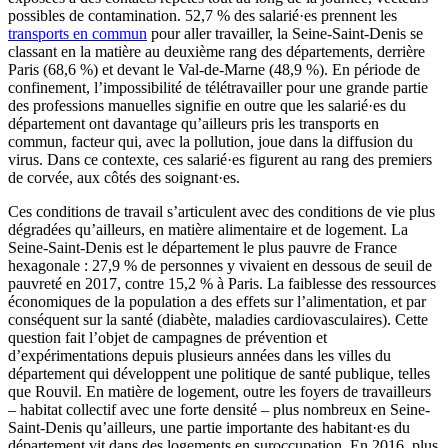
possibles de contamination. 52,7 % des salarié·es prennent les
transports en commun
pour aller travailler, la Seine-Saint-Denis se
classant en la matière au deuxième rang des départements, derrière
Paris (68,6 %) et devant le Val-de-Marne (48,9 %). En période de
confinement, l’impossibilité de télétravailler pour une grande partie
des professions manuelles signifie en outre que les salarié·es du
département ont davantage qu’ailleurs pris les transports en
commun, facteur qui, avec la pollution, joue dans la diffusion du
virus. Dans ce contexte, ces salarié·es figurent au rang des premiers
de corvée, aux côtés des soignant·es.
Ces conditions de travail s’articulent avec des conditions de vie plus
dégradées qu’ailleurs, en matière alimentaire et de logement. La
Seine-Saint-Denis est le département le plus pauvre de France
hexagonale : 27,9 % de personnes y vivaient en dessous de seuil de
pauvreté en 2017, contre 15,2 % à Paris. La faiblesse des ressources
économiques de la population a des effets sur l’alimentation, et par
conséquent sur la santé (diabète, maladies cardiovasculaires). Cette
question fait l’objet de campagnes de prévention et
d’expérimentations depuis plusieurs années dans les villes du
département qui développent une politique de santé publique, telles
que Rouvil. En matière de logement, outre les foyers de travailleurs
– habitat collectif avec une forte densité – plus nombreux en Seine-
Saint-Denis qu’ailleurs, une partie importante des habitant·es du
département vit dans des logements en suroccupation. En 2016, plus