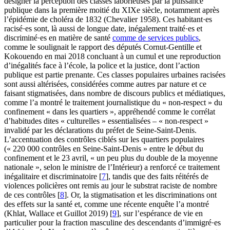
désigner la perception des classes laborieuses par la puissance
publique dans la première moitié du XIXe siècle, notamment après
l’épidémie de choléra de 1832 (Chevalier 1958). Ces habitant·es
racisé·es sont, là aussi de longue date, inégalement traité·es et
discriminé·es en matière de santé
comme de services publics
,
comme le soulignait le rapport des députés Cornut-Gentille et
Kokouendo en mai 2018 concluant à un cumul et une reproduction
d’inégalités face à l’école, la police et la justice, dont l’action
publique est partie prenante. Ces classes populaires urbaines racisées
sont aussi altérisées, considérées comme autres par nature et ce
faisant stigmatisées, dans nombre de discours publics et médiatiques,
comme l’a montré le traitement journalistique du « non-respect » du
confinement « dans les quartiers », appréhendé comme le corrélat
d’habitudes dites « culturelles » essentialisées – « non-respect »
invalidé par les déclarations du préfet de Seine-Saint-Denis.
L’accentuation des contrôles ciblés sur les quartiers populaires
(« 220 000 contrôles en Seine-Saint-Denis » entre le début du
confinement et le 23 avril, « un peu plus du double de la moyenne
nationale », selon le ministre de l’Intérieur) a renforcé ce traitement
inégalitaire et discriminatoire
[
7
]
, tandis que des faits réitérés de
violences policières ont remis au jour le substrat raciste de nombre
de ces contrôles
[
8
]
. Or, la stigmatisation et les discriminations ont
des effets sur la santé et, comme une récente enquête l’a montré
(Khlat, Wallace et Guillot 2019)
[
9
]
, sur l’espérance de vie en
particulier pour la fraction masculine des descendants d’immigré·es