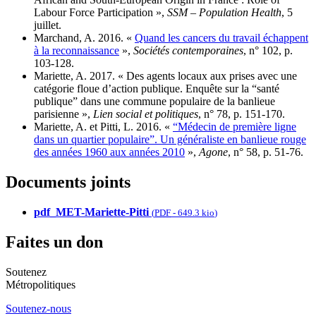
Labour Force Participation »,
SSM – Population Health
, 5
juillet.
Marchand, A. 2016. «
Quand les cancers du travail échappent
à la reconnaissance
»,
Sociétés contemporaines
, n° 102, p.
103-128.
Mariette, A. 2017. « Des agents locaux aux prises avec une
catégorie floue d’action publique. Enquête sur la “santé
publique” dans une commune populaire de la banlieue
parisienne »,
Lien social et politiques
, n° 78, p. 151-170.
Mariette, A. et Pitti, L. 2016. «
“Médecin de première ligne
dans un quartier populaire”. Un généraliste en banlieue rouge
des années 1960 aux années 2010
»,
Agone
, n° 58, p. 51-76.
Documents joints
pdf_MET-Mariette-Pitti
(
PDF
-
649.3 kio
)
Faites un don
Soutenez
Métropolitiques
Soutenez-nous