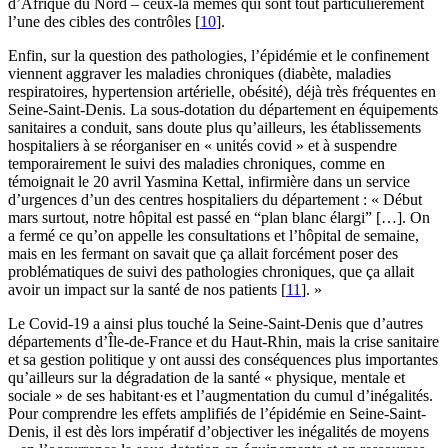
d’Afrique du Nord – ceux-là mêmes qui sont tout particulièrement
l’une des cibles des contrôles
[
10
]
.
Enfin, sur la question des pathologies, l’épidémie et le confinement
viennent aggraver les maladies chroniques (diabète, maladies
respiratoires, hypertension artérielle, obésité), déjà très fréquentes en
Seine-Saint-Denis. La sous-dotation du département en équipements
sanitaires a conduit, sans doute plus qu’ailleurs, les établissements
hospitaliers à se réorganiser en « unités covid » et à suspendre
temporairement le suivi des maladies chroniques, comme en
témoignait le 20 avril Yasmina Kettal, infirmière dans un service
d’urgences d’un des centres hospitaliers du département : « Début
mars surtout, notre hôpital est passé en “plan blanc élargi” […]. On
a fermé ce qu’on appelle les consultations et l’hôpital de semaine,
mais en les fermant on savait que ça allait forcément poser des
problématiques de suivi des pathologies chroniques, que ça allait
avoir un impact sur la santé de nos patients
[
11
]
. »
Le Covid-19 a ainsi plus touché la Seine-Saint-Denis que d’autres
départements d’Île-de-France et du Haut-Rhin, mais la crise sanitaire
et sa gestion politique y ont aussi des conséquences plus importantes
qu’ailleurs sur la dégradation de la santé « physique, mentale et
sociale » de ses habitant·es et l’augmentation du cumul d’inégalités.
Pour comprendre les effets amplifiés de l’épidémie en Seine-Saint-
Denis, il est dès lors impératif d’objectiver les inégalités de moyens