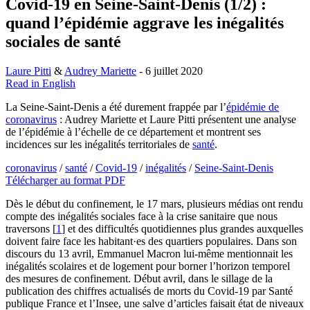
Covid-19 en Seine-Saint-Denis (1/2) :
quand l’épidémie aggrave les inégalités
sociales de santé
Laure Pitti
&
Audrey Mariette
- 6 juillet 2020
Read in English
La Seine-Saint-Denis a été durement frappée par l’
épidémie de
coronavirus
: Audrey Mariette et Laure Pitti présentent une analyse
de l’épidémie à l’échelle de ce département et montrent ses
incidences sur les inégalités territoriales de
santé
.
coronavirus
/
santé
/
Covid-19
/
inégalités
/
Seine-Saint-Denis
Télécharger au format PDF
Dès le début du confinement, le 17 mars, plusieurs médias ont rendu
compte des inégalités sociales face à la crise sanitaire que nous
traversons
[
1
]
et des difficultés quotidiennes plus grandes auxquelles
doivent faire face les habitant·es des quartiers populaires. Dans son
discours du 13 avril, Emmanuel Macron lui-même mentionnait les
inégalités scolaires et de logement pour borner l’horizon temporel
des mesures de confinement. Début avril, dans le sillage de la
publication des chiffres actualisés de morts du Covid-19 par Santé
publique France et l’Insee, une salve d’articles faisait état de niveaux