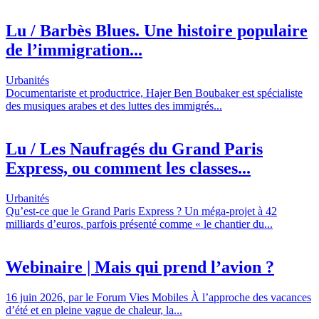
Lu / Barbès Blues. Une histoire populaire
de l’immigration...
Urbanités
Documentariste et productrice, Hajer Ben Boubaker est spécialiste
des musiques arabes et des luttes des immigrés...
Lu / Les Naufragés du Grand Paris
Express, ou comment les classes...
Urbanités
Qu’est-ce que le Grand Paris Express ? Un méga-projet à 42
milliards d’euros, parfois présenté comme « le chantier du...
Webinaire | Mais qui prend l’avion ?
16 juin 2026, par le Forum Vies Mobiles À l’approche des vacances
d’été et en pleine vague de chaleur, la...