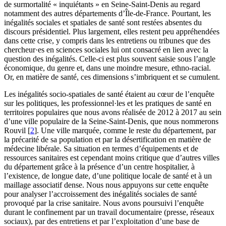
de surmortalité « inquiétants » en Seine-Saint-Denis au regard
notamment des autres départements d’Île-de-France. Pourtant, les
inégalités sociales et spatiales de santé sont restées absentes du
discours présidentiel. Plus largement, elles restent peu appréhendées
dans cette crise, y compris dans les entretiens ou tribunes que des
chercheur·es en sciences sociales lui ont consacré en lien avec la
question des inégalités. Celle-ci est plus souvent saisie sous l’angle
économique, du genre et, dans une moindre mesure, ethno-racial.
Or, en matière de santé, ces dimensions s’imbriquent et se cumulent.
Les inégalités socio-spatiales de santé étaient au cœur de l’enquête
sur les politiques, les professionnel·les et les pratiques de santé en
territoires populaires que nous avons réalisée de 2012 à 2017 au sein
d’une ville populaire de la Seine-Saint-Denis, que nous nommerons
Rouvil
[
2
]
. Une ville marquée, comme le reste du département, par
la précarité de sa population et par la désertification en matière de
médecine libérale. Sa situation en termes d’équipements et de
ressources sanitaires est cependant moins critique que d’autres villes
du département grâce à la présence d’un centre hospitalier, à
l’existence, de longue date, d’une politique locale de santé et à un
maillage associatif dense. Nous nous appuyons sur cette enquête
pour analyser l’accroissement des inégalités sociales de santé
provoqué par la crise sanitaire. Nous avons poursuivi l’enquête
durant le confinement par un travail documentaire (presse, réseaux
sociaux), par des entretiens et par l’exploitation d’une base de