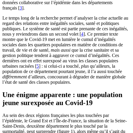
données collaborative sur l’épidémie dans les départements
français
[
3
]
.
Le temps long de la recherche permet d’analyser la crise actuelle au
regard des relations entre inégalités sociales, santé et politiques
publiques. Le système de santé est partie prenante de ces inégalités,
nous y reviendrons dans un second volet
[
4
]
. Ce premier texte
montre que le Covid-19 met en lumière le cumul d’inégalités
sociales dans les quartiers populaires en matière de conditions de
travail, de vie et de santé,
mais aussi
que la crise sanitaire et sa
gestion politique tendent à aggraver ce cumul d’inégalités. Ces
dernières ont en effet surexposé au virus les classes populaires
urbaines racisées
[
5
]
: si celui-ci a touché,
plus
qu’ailleurs, la
population de ce département pourtant jeune, il l’a aussi touchée
différemment
d’ailleurs, concourant à dégrader de manière globale
l’état de santé des classes populaires.
Une énigme apparente : une population
jeune surexposée au Covid-19
Au sein des deux régions françaises les plus touchées par
l’épidémie, le Grand Est et l’Île-de-France, la situation de la Seine-
Saint-Denis, deuxième département le plus touché par la
surmortalité, peut surprendre (figure 1), alors même qu’il s’agit du