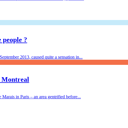
e people ?
 September 2013, caused quite a sensation in...
d Montreal
Marais in Paris – an area gentrified before...