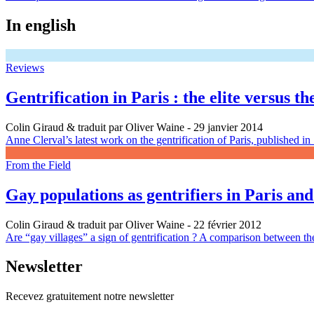
In english
Reviews
Gentrification in Paris : the elite versus th
Colin Giraud & traduit par Oliver Waine
- 29 janvier 2014
Anne Clerval’s latest work on the gentrification of Paris, published in
From the Field
Gay populations as gentrifiers in Paris an
Colin Giraud & traduit par Oliver Waine
- 22 février 2012
Are “gay villages” a sign of gentrification ? A comparison between the 
Newsletter
Recevez gratuitement notre newsletter