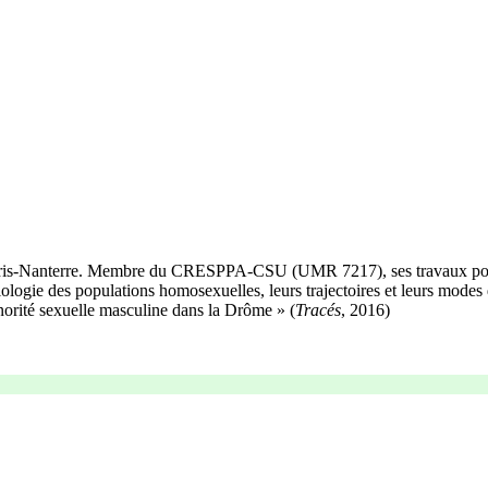
aris-Nanterre. Membre du CRESPPA-CSU (UMR 7217), ses travaux portent d
sociologie des populations homosexuelles, leurs trajectoires et leurs mode
inorité sexuelle masculine dans la Drôme » (
Tracés
, 2016)