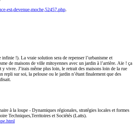
ance-est-devenue-moche,52457.php
.
infinie !). La vraie solution sera de repenser l’urbanisme et
sme de maisons de ville mitoyennes avec un jardin à l’arrière. Aïe ! ça
 vivre. J’irais même plus loin, le retrait des maisons loin de la rue
n repli sur soi, la pelouse ou le jardin n’étant finalement que des
isait.
aire à la loupe - Dynamiques régionales, stratégies locales et formes
ire Techniques,Territoires et Sociétés (Latts).
oupe.html