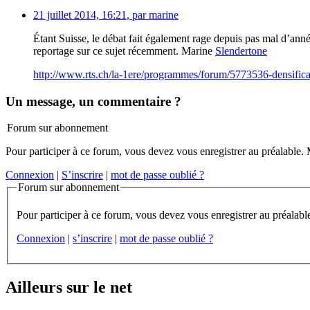
21 juillet 2014, 16:21
,
par
marine
Étant Suisse, le débat fait également rage depuis pas mal d’ann
reportage sur ce sujet récemment. Marine
Slendertone
http://www.rts.ch/la-1ere/programmes/forum/5773536-densificat
Un message, un commentaire ?
Forum sur abonnement
Pour participer à ce forum, vous devez vous enregistrer au préalable. M
Connexion
|
S’inscrire
|
mot de passe oublié ?
Forum sur abonnement
Connexion
|
s’inscrire
|
mot de passe oublié ?
Ailleurs sur le net