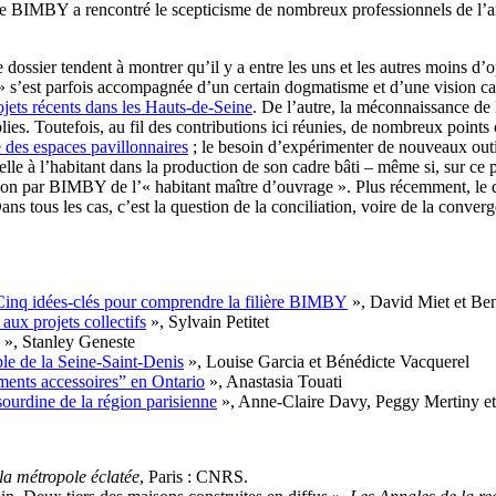
arche BIMBY a rencontré le scepticisme de nombreux professionnels de
 ce dossier tendent à montrer qu’il y a entre les uns et les autres moins
s » s’est parfois accompagnée d’un certain dogmatisme et d’une vision ca
ojets récents dans les Hauts‑de‑Seine
. De l’autre, la méconnaissance de
blies. Toutefois, au fil des contributions ici réunies, de nombreux poin
 des espaces pavillonnaires
; le besoin d’expérimenter de nouveaux outil
velle à l’habitant dans la production de son cadre bâti – même si, sur ce
otion par BIMBY de l’« habitant maître d’ouvrage ». Plus récemment, le d
ans tous les cas, c’est la question de la conciliation, voire de la converg
 Cinq idées‑clés pour comprendre la filière BIMBY
», David Miet et Ben
aux projets collectifs
», Sylvain Petitet
», Stanley Geneste
ple de la Seine‑Saint‑Denis
», Louise Garcia et Bénédicte Vacquerel
ments accessoires” en Ontario
», Anastasia Touati
ourdine de la région parisienne
», Anne‑Claire Davy, Peggy Mertiny e
 la métropole éclatée
, Paris : CNRS.