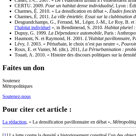
Castel, J.‑C. 2007. « De l’étalement urbain à l’émiettement urba
CERTU. 2009.
Pour un habitat dense individualisé
, Lyon : É
Charmes, É. 2010. « La densification en débat »,
Études fonciè
Charmes, É. 2011.
La ville émiettée. Essai sur la clubbisation d
Desgrandchamps, G., Ferrand, M., Léger, J.‑M., Le Roy, B. e
l’habitat individuel
», in Bendimerad, S. 2010.
Habitat pluriel :
Dupuy, G. 1999.
La Dépendance automobile
, Paris : Anthropo
Haumont, N. et Raymond, H. 2001.
L’Habitat pavillonnaire
, P
Lévy, J. 2003. « Périurbain, le choix n’est pas neutre »,
Pouvoir
Roux, E. et Vanier, M. (dir.). 2011,
La Périurbanisation : probl
Touati, A. 2010. « Histoire des discours politiques sur la densit
Faites un don
Soutenez
Métropolitiques
Soutenez-nous
Pour citer cet article :
La rédaction
, « La densification pavillonnaire en débat »,
Métropoliti
[
1
]
La lutte contre la densité a historiquement constitué l’un des obje