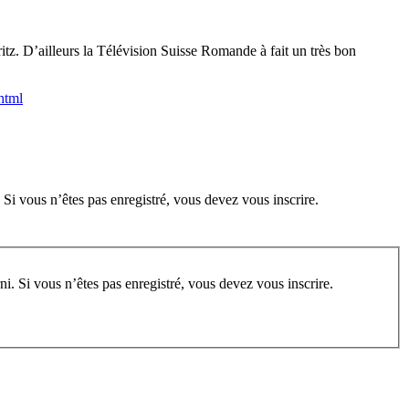
itz. D’ailleurs la Télévision Suisse Romande à fait un très bon
html
 Si vous n’êtes pas enregistré, vous devez vous inscrire.
rum, vous devez vous enregistrer au préalable. Merci d’indiquer ci-dessous l’identifiant personnel qui vous a été fourni. Si vous n’êtes pas enregistré, vous devez vous inscrire.