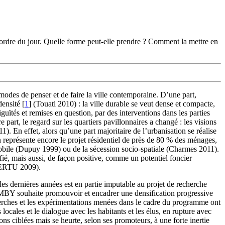
l’ordre du jour. Quelle forme peut-elle prendre ? Comment la mettre en
 modes de penser et de faire la ville contemporaine. D’une part,
densité
[
1
]
(Touati 2010) : la ville durable se veut dense et compacte,
guïtés et remises en question, par des interventions dans les parties
rt, le regard sur les quartiers pavillonnaires a changé : les visions
 En effet, alors qu’une part majoritaire de l’urbanisation se réalise
 représente encore le projet résidentiel de près de 80 % des ménages,
mobile (Dupuy 1999) ou de la sécession socio‑spatiale (Charmes 2011).
fié, mais aussi, de façon positive, comme un potentiel foncier
(CERTU 2009).
des dernières années est en partie imputable au projet de recherche
IMBY souhaite promouvoir et encadrer une densification progressive
echerches et les expérimentations menées dans le cadre du programme ont
 locales et le dialogue avec les habitants et les élus, en rupture avec
ons ciblées mais se heurte, selon ses promoteurs, à une forte inertie