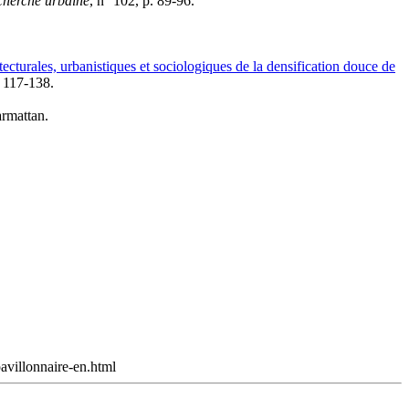
cherche urbaine
, n° 102, p. 89‑96.
tecturales, urbanistiques et sociologiques de la densification douce de
. 117‑138.
armattan.
pavillonnaire-en.html
.