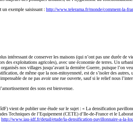
t un exemple saisissant :
http://www.telerama.fr/monde/comment-la-fr
us intéressant de conserver les maisons (qui n’ont pas une durée de vie 
ors des exploitations agricoles), avec une économie de terres. Un urbani
rganisés nos villages jusqu’avant la dernière Guerre, puisque l’on veut y
stification, de même que la non-mitoyenneté, est de s’isoler des autres, u
impensable de ne pas avoir une rue ouverte, sauf si le relief nous l’interd
d’amortissement des sons est bienvenue.
) vient de publier une étude sur le sujet : « La densification pavillonn
Etudes Techniques de l’Equipement (CETE) d’Ile-de-France et le Laborato
:
http://www.iau-idf.fr/detail/etude/la-densification-pavillonnaire-a-la-l