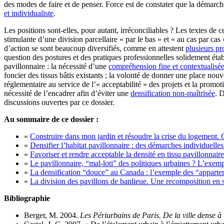
des modes de faire et de penser. Force est de constater que la dém
et individualiste
.
Les positions sont-elles, pour autant, irréconciliables ? Les textes de
stimulante d’une division parcellaire « par le bas » et « au cas par ca
d’action se sont beaucoup diversifiés, comme en attestent
plusieurs pr
question des postures et des pratiques professionnelles solidement éta
pavillonnaire : la nécessité d’une
compréhension fine et contextualisée
foncier des tissus bâtis existants ; la volonté de donner une place nou
réglementaire au service de l’« acceptabilité » des projets et la prom
nécessité de l’encadrer afin d’éviter une
densification non-maîtrisée
. D
discussions ouvertes par ce dossier.
Au sommaire de ce dossier :
«
Construire dans mon jardin et résoudre la crise du logement.
«
Densifier l’habitat pavillonnaire : des démarches individuelles 
«
Favoriser et rendre acceptable la densité en tissu pavillonnaire
«
Le pavillonnaire, “mal‑loti” des politiques urbaines ? L’exem
«
La densification “douce” au Canada : l’exemple des “apparte
«
La division des pavillons de banlieue. Une recomposition en s
Bibliographie
Berger, M. 2004.
Les Périurbains de Paris. De la ville dense à