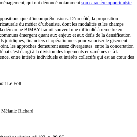
 l’aménagement, qui ont dénoncé notamment
son caractère opportuniste
 d’oppositions que d’incompréhensions. D’un côté, la proposition
ricaturale du métier d’urbaniste, dont les modalités et les champs
 la démarche BIMBY traduit souvent une difficulté à remettre en
ts communs émergent quant aux enjeux et aux défis de la densification
s juridiques, financiers et opérationnels pour valoriser le gisement
 point, les approches demeurent assez divergentes, entre la concertation
ébat s’est élargi à la division des logements eux-mêmes et à la
ence, entre intérêts individuels et intérêts collectifs qui est au cœur des
oit Le Foll
t Mélanie Richard