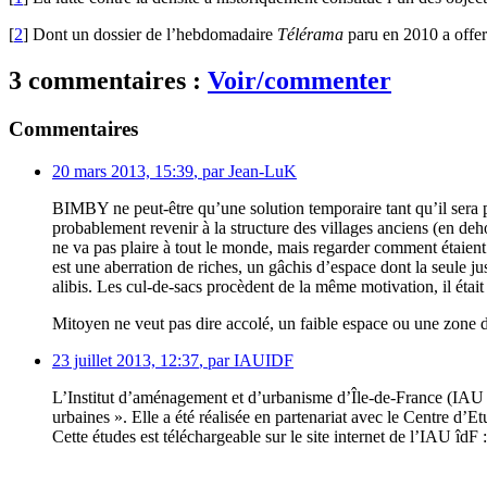
[
2
]
Dont un dossier de l’hebdomadaire
Télérama
paru en 2010 a offer
3 commentaires :
Voir/commenter
Commentaires
20 mars 2013, 15:39
,
par
Jean-LuK
BIMBY ne peut-être qu’une solution temporaire tant qu’il sera pl
probablement revenir à la structure des villages anciens (en deh
ne va pas plaire à tout le monde, mais regarder comment étaient o
est une aberration de riches, un gâchis d’espace dont la seule ju
alibis. Les cul-de-sacs procèdent de la même motivation, il était 
Mitoyen ne veut pas dire accolé, un faible espace ou une zone 
23 juillet 2013, 12:37
,
par
IAUIDF
L’Institut d’aménagement et d’urbanisme d’Île-de-France (IAU îdF
urbaines ». Elle a été réalisée en partenariat avec le Centre d’
Cette études est téléchargeable sur le site internet de l’IAU îdF 