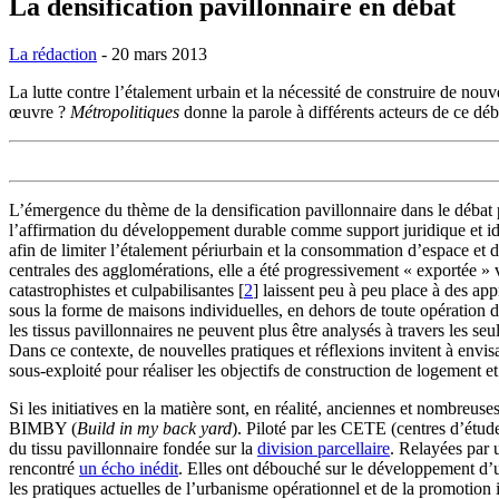
La densification pavillonnaire en débat
La rédaction
- 20 mars 2013
La lutte contre l’étalement urbain et la nécessité de construire de no
œuvre ?
Métropolitiques
donne la parole à différents acteurs de ce déb
L’émergence du thème de la densification pavillonnaire dans le débat pu
l’affirmation du développement durable comme support juridique et idéo
afin de limiter l’étalement périurbain et la consommation d’espace et d’
centrales des agglomérations, elle a été progressivement « exportée » 
catastrophistes et culpabilisantes
[
2
]
laissent peu à peu place à des app
sous la forme de maisons individuelles, en dehors de toute opération 
les tissus pavillonnaires ne peuvent plus être analysés à travers les
Dans ce contexte, de nouvelles pratiques et réflexions invitent à envi
sous‑exploité pour réaliser les objectifs de construction de logement 
Si les initiatives en la matière sont, en réalité, anciennes et nombre
BIMBY (
Build in my back yard
). Piloté par les CETE (centres d’ét
du tissu pavillonnaire fondée sur la
division parcellaire
. Relayées par 
rencontré
un écho inédit
. Elles ont débouché sur le développement d’une 
les pratiques actuelles de l’urbanisme opérationnel et de la promotion i