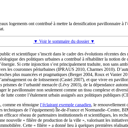
uveaux logements ont contribué à mettre la densification pavillonnaire à 
at.
▼ Voir le sommaire du dossier ▼
blic et scientifique s’inscrit dans le cadre des évolutions récentes des
logique des politiques urbaines a contribué à réhabiliter la notion de 
énergie. Si cette injonction s’est principalement traduite, non sans ambi
vers les couronnes périurbaines (IPRAUS 2010, Charmes 2010). D’autre pa
roches plus nuancées et pragmatiques (Berger 2004, Roux et Vanier 2011).
d’aménagement ou de lotissement (Castel 2007), et que vivre en pavillon
 seuls prismes de l’urbanité menacée (Lévy 2003), de la dépendance auto
sager le pavillonnaire non seulement comme un tissu complexe et diversi
et de lutte contre l’étalement urbain assignés aux politiques publiques 
uses, comme en témoigne
l’éclairant exemple canadien
, le renouvellement 
udes techniques de l’équipement) Île‑de‑France et Normandie–Centre, B
un efficace réseau de partenaires institutionnels et scientifiques, les r
nouvelle « filière de production de la ville », valorisant les initiatives
mmobilière. Cette « filière » a donné lieu à quelques premières réalisati