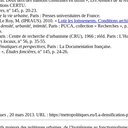
in. Deux tiers des maisons construites en diffus »,
Les Annales de la re
ditions CERTU.
res
, n° 145, p. 20‑23.
e la vie urbaine
, Paris : Presses universitaires de France.
t Le Roy, M. (IPRAUS). 2010. «
Lotir les lotissements. Conditions archi
 densité, urbanité, intimité
, Paris : PUCA, collection « Recherches », p
s.
aris : Centre de recherche d’urbanisme (CRU), 1966 ; rééd. Paris : L’H
s locaux
, n° 56, p. 35‑55.
ématiques et perspectives
, Paris : La Documentation française.
é »,
Études foncières
, n° 145, p. 24‑26.
ques
, 20 mars 2013. URL : https://metropolitiques.eu/La-densification-
ctifs majeurs des politiques urbaines, de l’hygiénisme au fonctionnalisme