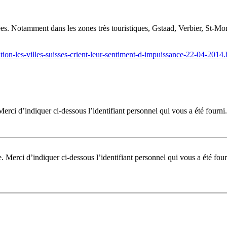
ées. Notamment dans les zones très touristiques, Gstaad, Verbier, St-Mor
ion-les-villes-suisses-crient-leur-sentiment-d-impuissance-22-04-2014.
erci d’indiquer ci-dessous l’identifiant personnel qui vous a été fourni.
Pour participer à ce fo