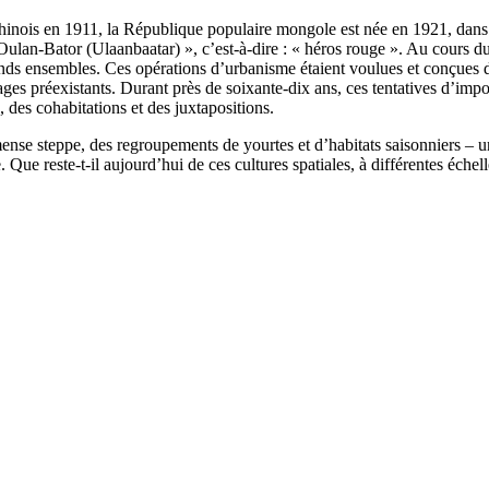
ois en 1911, la République populaire mongole est née en 1921, dans le s
« Oulan-Bator (Ulaanbaatar) », c’est-à-dire : « héros rouge ». Au cours du
rands ensembles. Ces opérations d’urbanisme étaient voulues et conçues 
sages préexistants. Durant près de soixante-dix ans, ces tentatives d’i
s, des cohabitations et des juxtapositions.
se steppe, des regroupements de yourtes et d’habitats saisonniers – une
e. Que reste-t-il aujourd’hui de ces cultures spatiales, à différentes é