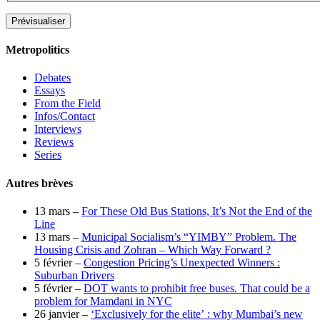
Metropolitics
Debates
Essays
From the Field
Infos/Contact
Interviews
Reviews
Series
Autres brèves
13 mars –
For These Old Bus Stations, It’s Not the End of the
Line
13 mars –
Municipal Socialism’s “YIMBY” Problem. The
Housing Crisis and Zohran – Which Way Forward ?
5 février –
Congestion Pricing’s Unexpected Winners :
Suburban Drivers
5 février –
DOT wants to prohibit free buses. That could be a
problem for Mamdani in NYC
26 janvier –
‘Exclusively for the elite’ : why Mumbai’s new