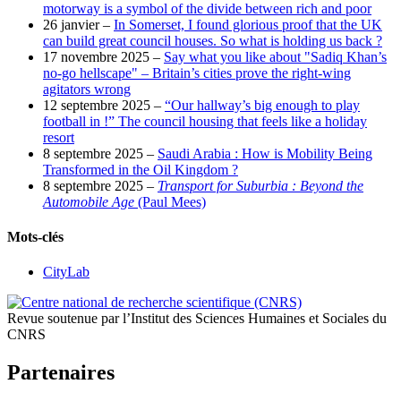
motorway is a symbol of the divide between rich and poor
26 janvier –
In Somerset, I found glorious proof that the UK
can build great council houses. So what is holding us back ?
17 novembre 2025 –
Say what you like about "Sadiq Khan’s
no-go hellscape" – Britain’s cities prove the right-wing
agitators wrong
12 septembre 2025 –
“Our hallway’s big enough to play
football in !” The council housing that feels like a holiday
resort
8 septembre 2025 –
Saudi Arabia : How is Mobility Being
Transformed in the Oil Kingdom ?
8 septembre 2025 –
Transport for Suburbia : Beyond the
Automobile Age
(Paul Mees)
Mots-clés
CityLab
Revue soutenue par l’Institut des Sciences Humaines et Sociales du
CNRS
Partenaires