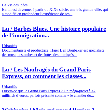
La Vie des idées
Berlin est devenue, à partir du XIXe siècle, une très grande ville, qui
a modifié en profondeur l’expérience de ses...
Lu / Barbès Blues. Une histoire populaire
de l’immigration...
Urbanités
Documentariste et productrice, Hajer Ben Boubaker est spécialiste
des musiques arabes et des luttes des immigrés...
Lu / Les Naufragés du Grand Paris
Express, ou comment les classes...
Urbanités
Qu’est-ce que le Grand Paris Express ? Un méga-projet à 42
milliards d’euros, parfois présenté comme « le chantier du...