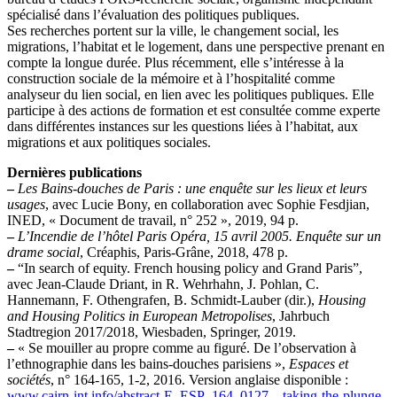
spécialisé dans l’évaluation des politiques publiques.
Ses recherches portent sur la ville, le changement social, les
migrations, l’habitat et le logement, dans une perspective prenant en
compte la longue durée. Plus récemment, elle s’intéresse à la
construction sociale de la mémoire et à l’hospitalité comme
analyseur du lien social, en lien avec les politiques publiques. Elle
participe à des actions de formation et est consultée comme experte
dans différentes instances sur les questions liées à l’habitat, aux
migrations et aux politiques sociales.
Dernières publications
–
Les Bains-douches de Paris : une enquête sur les lieux et leurs
usages
, avec Lucie Bony, en collaboration avec Sophie Fesdjian,
INED, « Document de travail, n° 252 », 2019, 94 p.
–
L’Incendie de l’hôtel Paris Opéra, 15 avril 2005. Enquête sur un
drame social
, Créaphis, Paris-Grâne, 2018, 478 p.
–
“In search of equity. French housing policy and Grand Paris”,
avec Jean-Claude Driant, in R. Wehrhahn, J. Pohlan, C.
Hannemann, F. Othengrafen, B. Schmidt-Lauber (dir.),
Housing
and Housing Politics in European Metropolises
, Jahrbuch
Stadtregion 2017/2018, Wiesbaden, Springer, 2019.
–
« Se mouiller au propre comme au figuré. De l’observation à
l’ethnographie dans les bains-douches parisiens »,
Espaces et
sociétés
, n° 164-165, 1-2, 2016. Version anglaise disponible :
www.cairn-int.info/abstract-E_ESP_164_0127—taking-the-plunge-