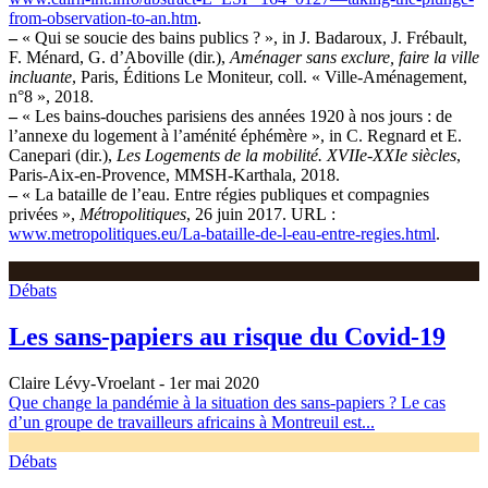
from-observation-to-an.htm
.
–
« Qui se soucie des bains publics ? », in J. Badaroux, J. Frébault,
F. Ménard, G. d’Aboville (dir.),
Aménager sans exclure, faire la ville
incluante
, Paris, Éditions Le Moniteur, coll. « Ville-Aménagement,
n°8 », 2018.
–
« Les bains-douches parisiens des années 1920 à nos jours : de
l’annexe du logement à l’aménité éphémère », in C. Regnard et E.
Canepari (dir.),
Les Logements de la mobilité. XVIIe-XXIe siècles
,
Paris-Aix-en-Provence, MMSH-Karthala, 2018.
–
« La bataille de l’eau. Entre régies publiques et compagnies
privées »,
Métropolitiques
, 26 juin 2017. URL :
www.metropolitiques.eu/La-bataille-de-l-eau-entre-regies.html
.
Débats
Les sans-papiers au risque du Covid-19
Claire Lévy-Vroelant
- 1er mai 2020
Que change la pandémie à la situation des sans-papiers ? Le cas
d’un groupe de travailleurs africains à Montreuil est...
Débats