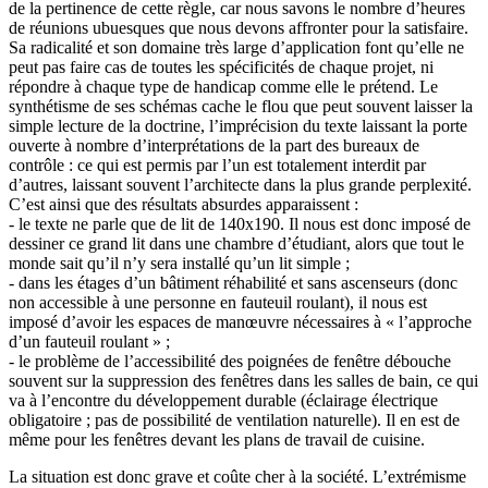
de la pertinence de cette règle, car nous savons le nombre d’heures
de réunions ubuesques que nous devons affronter pour la satisfaire.
Sa radicalité et son domaine très large d’application font qu’elle ne
peut pas faire cas de toutes les spécificités de chaque projet, ni
répondre à chaque type de handicap comme elle le prétend. Le
synthétisme de ses schémas cache le flou que peut souvent laisser la
simple lecture de la doctrine, l’imprécision du texte laissant la porte
ouverte à nombre d’interprétations de la part des bureaux de
contrôle : ce qui est permis par l’un est totalement interdit par
d’autres, laissant souvent l’architecte dans la plus grande perplexité.
C’est ainsi que des résultats absurdes apparaissent :
- le texte ne parle que de lit de 140x190. Il nous est donc imposé de
dessiner ce grand lit dans une chambre d’étudiant, alors que tout le
monde sait qu’il n’y sera installé qu’un lit simple ;
- dans les étages d’un bâtiment réhabilité et sans ascenseurs (donc
non accessible à une personne en fauteuil roulant), il nous est
imposé d’avoir les espaces de manœuvre nécessaires à « l’approche
d’un fauteuil roulant » ;
- le problème de l’accessibilité des poignées de fenêtre débouche
souvent sur la suppression des fenêtres dans les salles de bain, ce qui
va à l’encontre du développement durable (éclairage électrique
obligatoire ; pas de possibilité de ventilation naturelle). Il en est de
même pour les fenêtres devant les plans de travail de cuisine.
La situation est donc grave et coûte cher à la société. L’extrémisme