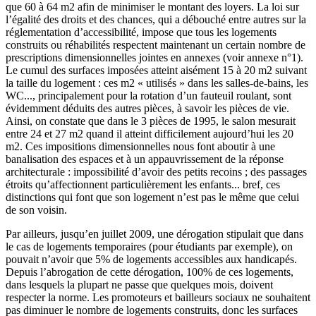
que 60 à 64 m2 afin de minimiser le montant des loyers. La loi sur
l’égalité des droits et des chances, qui a débouché entre autres sur la
réglementation d’accessibilité, impose que tous les logements
construits ou réhabilités respectent maintenant un certain nombre de
prescriptions dimensionnelles jointes en annexes (voir annexe n°1).
Le cumul des surfaces imposées atteint aisément 15 à 20 m2 suivant
la taille du logement : ces m2 « utilisés » dans les salles-de-bains, les
WC..., principalement pour la rotation d’un fauteuil roulant, sont
évidemment déduits des autres pièces, à savoir les pièces de vie.
Ainsi, on constate que dans le 3 pièces de 1995, le salon mesurait
entre 24 et 27 m2 quand il atteint difficilement aujourd’hui les 20
m2. Ces impositions dimensionnelles nous font aboutir à une
banalisation des espaces et à un appauvrissement de la réponse
architecturale : impossibilité d’avoir des petits recoins ; des passages
étroits qu’affectionnent particulièrement les enfants... bref, ces
distinctions qui font que son logement n’est pas le même que celui
de son voisin.
Par ailleurs, jusqu’en juillet 2009, une dérogation stipulait que dans
le cas de logements temporaires (pour étudiants par exemple), on
pouvait n’avoir que 5% de logements accessibles aux handicapés.
Depuis l’abrogation de cette dérogation, 100% de ces logements,
dans lesquels la plupart ne passe que quelques mois, doivent
respecter la norme. Les promoteurs et bailleurs sociaux ne souhaitent
pas diminuer le nombre de logements construits, donc les surfaces