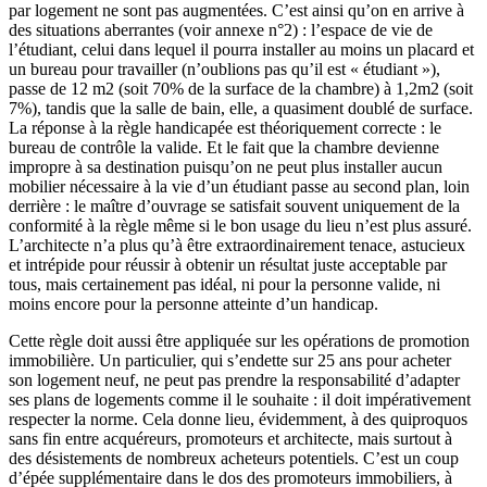
par logement ne sont pas augmentées. C’est ainsi qu’on en arrive à
des situations aberrantes (voir annexe n°2) : l’espace de vie de
l’étudiant, celui dans lequel il pourra installer au moins un placard et
un bureau pour travailler (n’oublions pas qu’il est « étudiant »),
passe de 12 m2 (soit 70% de la surface de la chambre) à 1,2m2 (soit
7%), tandis que la salle de bain, elle, a quasiment doublé de surface.
La réponse à la règle handicapée est théoriquement correcte : le
bureau de contrôle la valide. Et le fait que la chambre devienne
impropre à sa destination puisqu’on ne peut plus installer aucun
mobilier nécessaire à la vie d’un étudiant passe au second plan, loin
derrière : le maître d’ouvrage se satisfait souvent uniquement de la
conformité à la règle même si le bon usage du lieu n’est plus assuré.
L’architecte n’a plus qu’à être extraordinairement tenace, astucieux
et intrépide pour réussir à obtenir un résultat juste acceptable par
tous, mais certainement pas idéal, ni pour la personne valide, ni
moins encore pour la personne atteinte d’un handicap.
Cette règle doit aussi être appliquée sur les opérations de promotion
immobilière. Un particulier, qui s’endette sur 25 ans pour acheter
son logement neuf, ne peut pas prendre la responsabilité d’adapter
ses plans de logements comme il le souhaite : il doit impérativement
respecter la norme. Cela donne lieu, évidemment, à des quiproquos
sans fin entre acquéreurs, promoteurs et architecte, mais surtout à
des désistements de nombreux acheteurs potentiels. C’est un coup
d’épée supplémentaire dans le dos des promoteurs immobiliers, à