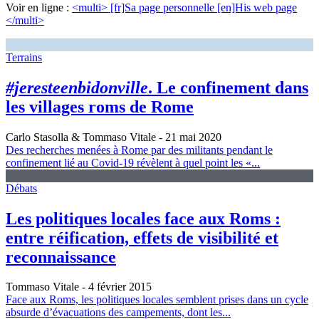
Voir en ligne :
<multi> [fr]Sa page personnelle [en]His web page
</multi>
Terrains
#jeresteenbidonville
. Le confinement dans
les villages roms de Rome
Carlo Stasolla & Tommaso Vitale
- 21 mai 2020
Des recherches menées à Rome par des militants pendant le
confinement lié au Covid-19 révèlent à quel point les «...
Débats
Les politiques locales face aux Roms :
entre réification, effets de visibilité et
reconnaissance
Tommaso Vitale
- 4 février 2015
Face aux Roms, les politiques locales semblent prises dans un cycle
absurde d’évacuations des campements, dont les...