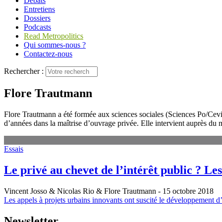
Débats
Entretiens
Dossiers
Podcasts
Read Metropolitics
Qui sommes-nous ?
Contactez-nous
Rechercher :
Flore Trautmann
Flore Trautmann a été formée aux sciences sociales (Sciences Po/Cevipo
d’années dans la maîtrise d’ouvrage privée. Elle intervient auprès du
Essais
Le privé au chevet de l’intérêt public ? Le
Vincent Josso & Nicolas Rio & Flore Trautmann
- 15 octobre 2018
Les appels à projets urbains innovants ont suscité le développement d
Newsletter