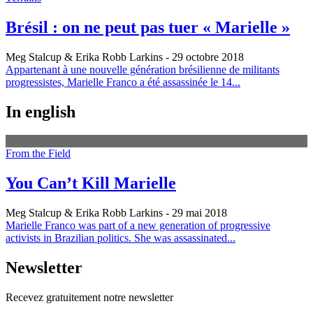
Brésil : on ne peut pas tuer « Marielle »
Meg Stalcup & Erika Robb Larkins
- 29 octobre 2018
Appartenant à une nouvelle génération brésilienne de militants
progressistes, Marielle Franco a été assassinée le 14...
In english
From the Field
You Can’t Kill Marielle
Meg Stalcup & Erika Robb Larkins
- 29 mai 2018
Marielle Franco was part of a new generation of progressive
activists in Brazilian politics. She was assassinated...
Newsletter
Recevez gratuitement notre newsletter