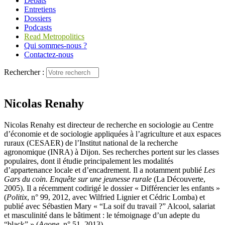
Débats
Entretiens
Dossiers
Podcasts
Read Metropolitics
Qui sommes-nous ?
Contactez-nous
Rechercher :
Nicolas Renahy
Nicolas Renahy est directeur de recherche en sociologie au Centre
d’économie et de sociologie appliquées à l’agriculture et aux espaces
ruraux (CESAER) de l’Institut national de la recherche
agronomique (INRA) à Dijon. Ses recherches portent sur les classes
populaires, dont il étudie principalement les modalités
d’appartenance locale et d’encadrement. Il a notamment publié
Les
Gars du coin. Enquête sur une jeunesse rurale
(La Découverte,
2005). Il a récemment codirigé le dossier « Différencier les enfants »
(
Politix
, n° 99, 2012, avec Wilfried Lignier et Cédric Lomba) et
publié avec Sébastien Mary « “La soif du travail ?” Alcool, salariat
et masculinité dans le bâtiment : le témoignage d’un adepte du
“black” » (
Agone
, n° 51, 2013).