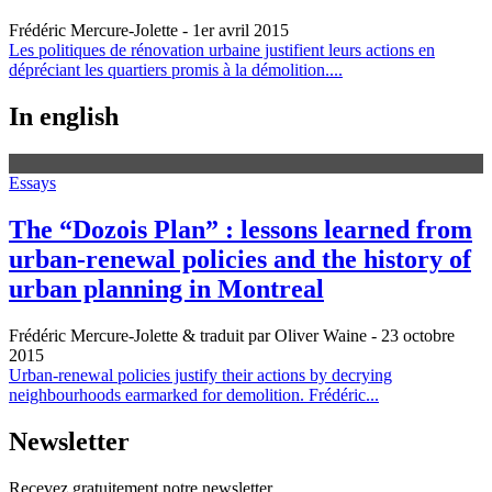
Frédéric Mercure-Jolette
- 1er avril 2015
Les politiques de rénovation urbaine justifient leurs actions en
dépréciant les quartiers promis à la démolition....
In english
Essays
The “Dozois Plan” : lessons learned from
urban-renewal policies and the history of
urban planning in Montreal
Frédéric Mercure-Jolette & traduit par Oliver Waine
- 23 octobre
2015
Urban-renewal policies justify their actions by decrying
neighbourhoods earmarked for demolition. Frédéric...
Newsletter
Recevez gratuitement notre newsletter