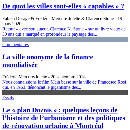
De quoi les villes sont-elles « capables » ?
Fabien Desage & Frédéric Mercure-Jolette & Clarence Stone
- 19
mars 2020
Retour – avec son auteur, Clarence N. Stone – sur un livre vieux de
30 ans qui a marqué en profondeur le paysage des...
Commentaires
La ville anonyme de la finance
mondialisée
Frédéric Mercure-Jolette
- 20 septembre 2018
Nous connaissions le film Main basse sur la ville de Francesco Rosi
qui, en 1963, dénonçait le gigantisme des...
Essais
Le « plan Dozois » : quelques leçons de
l’histoire de l’urbanisme et des politiques
de rénovation urbaine à Montréal