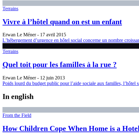
Terrains
Vivre à l’hôtel quand on est un enfant
Erwan Le Méner
- 17 avril 2015
L’hébergement d’urgence en hôtel social concerne un nombre croissan
Terrains
Quel toit pour les familles à la rue ?
Erwan Le Méner
- 12 juin 2013
Poids lourd du budget public pour l’aide sociale aux familles, l’hôtel
In english
From the Field
How Children Cope When Home is a Hote