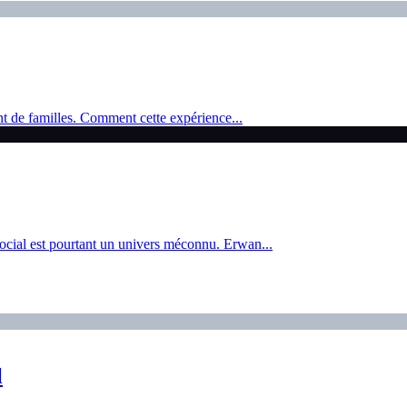
t de familles. Comment cette expérience...
 social est pourtant un univers méconnu. Erwan...
l