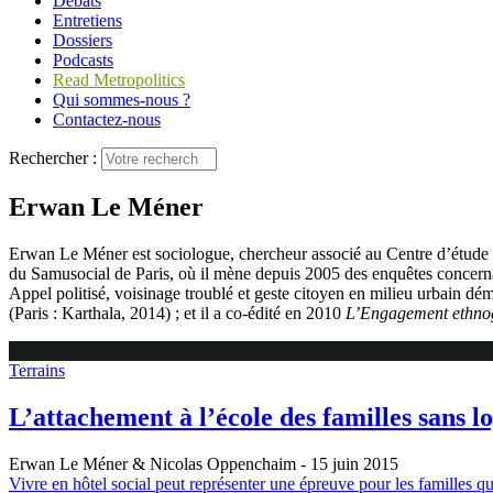
Débats
Entretiens
Dossiers
Podcasts
Read Metropolitics
Qui sommes-nous ?
Contactez-nous
Rechercher :
Erwan Le Méner
Erwan Le Méner est sociologue, chercheur associé au Centre d’étude 
du Samusocial de Paris, où il mène depuis 2005 des enquêtes concernant
Appel politisé, voisinage troublé et geste citoyen en milieu urbain dém
(Paris : Karthala, 2014) ; et il a co-édité en 2010
L’Engagement ethno
Terrains
L’attachement à l’école des familles sans lo
Erwan Le Méner & Nicolas Oppenchaim
- 15 juin 2015
Vivre en hôtel social peut représenter une épreuve pour les familles qu