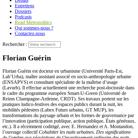
Débats
Entretiens
Dossiers
Podcasts
Read Metropolitics
Qui sommes-nous ?
Contactez-nous
Rechercher :
Florian Guérin
Florian Guérin est docteur en urbanisme (Université Paris-Est,
Lab’Urba), maître assistant associé en socio-anthropologie urbaine
(ENSAPVS) et consultant spécialiste de la maîtrise d’usage
(Lavurb). Il effectue actuellement une recherche post-doctorale dans
le cadre du programme européen Smart-U-Green (Université de
Reims Champagne-Ardenne, CRDT). Ses travaux portent sur les
pratiques ludico-festives des espaces publics durant la nuit, les
mobilités pédestres (Labex Futurs urbains, GT MUP), les
transformations du paysage urbain et les formes de gouvernance par
l’innovation (participation publique, action publique, États généraux,
etc.). Il a récemment codirigé, avec E. Hernandez et A. Montandon,
l’ouvrage collectif
Cohabiter les nuits urbaines. Des significations
de l’ombre aux régulations de l’investissement ordinaire des nuits