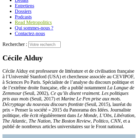
Débats
Entretiens
Dossiers
Podcasts
Read Metropolitics
Qui sommes-nous ?
Contactez-nous
Rechercher :
Cécile Alduy
Cécile Alduy est professeure de littérature et de civilisation française
à l’Université Stanford (USA) et chercheuse associée au CEVIPOF,
à Sciences Po Paris. Spécialiste de l’analyse du discours politique et
de l’extrême droite française, elle a publié notamment
La Langue de
Zemmour
(Seuil, 2002),
Ce qu’ils disent vraiment. Les politiques
pris aux mots
(Seuil, 2017) et
Marine Le Pen prise aux mots.
Décryptage du nouveau discours frontiste
(Seuil, 2015), lauréat du
prix « Penser la société » 2015 du Panorama des Idées. Journaliste
politique, elle écrit régulièrement dans
Le Monde
,
L’Obs
,
Libération
,
The Atlantic
,
The Nation
,
The Boston Review
,
Politico
,
CNN
, et a
publié de nombreux articles universitaires sur le Front national.