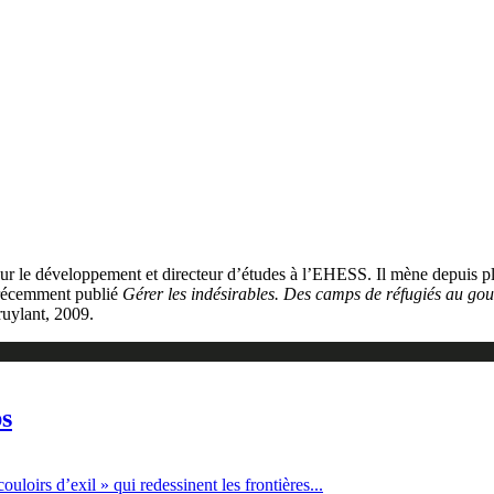
ur le développement et directeur d’études à l’EHESS. Il mène depuis plu
a récemment publié
Gérer les indésirables. Des camps de réfugiés au g
uylant, 2009.
ps
loirs d’exil » qui redessinent les frontières...