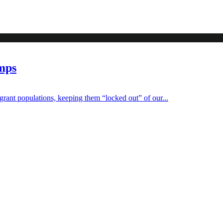
amps
rant populations, keeping them “locked out” of our...