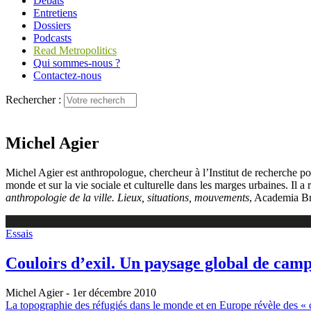
Débats
Entretiens
Dossiers
Podcasts
Read Metropolitics
Qui sommes-nous ?
Contactez-nous
Rechercher :
Michel Agier
Michel Agier est anthropologue, chercheur à l’Institut de recherche po
monde et sur la vie sociale et culturelle dans les marges urbaines. Il 
anthropologie de la ville. Lieux, situations, mouvements
, Academia Br
Essais
Couloirs d’exil. Un paysage global de cam
Michel Agier
- 1er décembre 2010
La topographie des réfugiés dans le monde et en Europe révèle des « cou